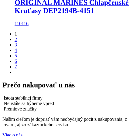
ORIGINAL MARINES Chlapčenské
Kraťasy DEP2194B-4151
110
116
1
2
3
4
5
6
7
Prečo nakupovať u nás
Istota stabilnej firmy
Neustále sa hýbeme vpred
Prémiové značky
Našim cieľom je dopriať vám neobyčajný pocit z nakupovania, z
tovaru, aj zo zákazníckeho servisu.
Viac o nás