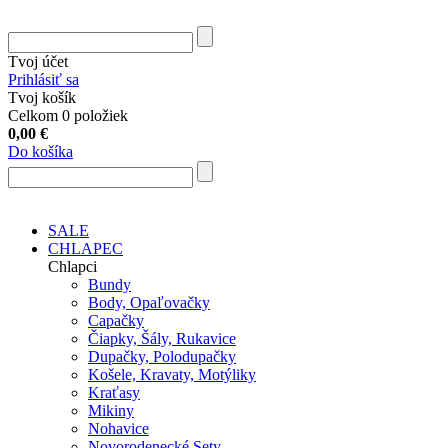
Tvoj účet
Prihlásiť sa
Tvoj košík
Celkom 0 položiek
0,00
€
Do košíka
SALE
CHLAPEC
Chlapci
Bundy
Body, Opaľovačky
Capačky
Čiapky, Šály, Rukavice
Dupačky, Polodupačky
Košele, Kravaty, Motýliky
Kraťasy
Mikiny
Nohavice
Novorodenecké Sety