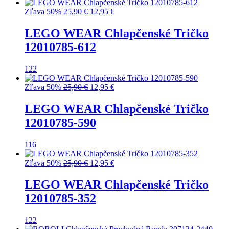
Pôvodná
Aktuálna
Zľava 50%
25,90
€
12,95
€
cena
cena
bola:
je:
LEGO WEAR Chlapčenské Tričko
25,90 €.
12,95 €.
12010785-612
122
Pôvodná
Aktuálna
Zľava 50%
25,90
€
12,95
€
cena
cena
bola:
je:
LEGO WEAR Chlapčenské Tričko
25,90 €.
12,95 €.
12010785-590
116
Pôvodná
Aktuálna
Zľava 50%
25,90
€
12,95
€
cena
cena
bola:
je:
LEGO WEAR Chlapčenské Tričko
25,90 €.
12,95 €.
12010785-352
122