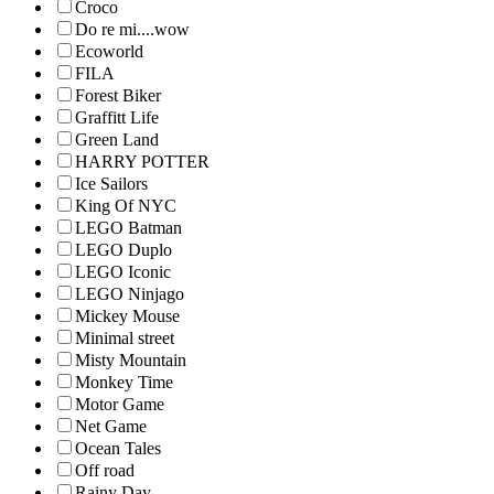
Croco
Do re mi....wow
Ecoworld
FILA
Forest Biker
Graffitt Life
Green Land
HARRY POTTER
Ice Sailors
King Of NYC
LEGO Batman
LEGO Duplo
LEGO Iconic
LEGO Ninjago
Mickey Mouse
Minimal street
Misty Mountain
Monkey Time
Motor Game
Net Game
Ocean Tales
Off road
Rainy Day