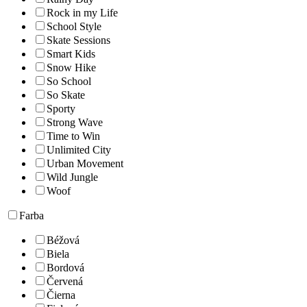
Rock in my Life
School Style
Skate Sessions
Smart Kids
Snow Hike
So School
So Skate
Sporty
Strong Wave
Time to Win
Unlimited City
Urban Movement
Wild Jungle
Woof
Farba
Béžová
Biela
Bordová
Červená
Čierna