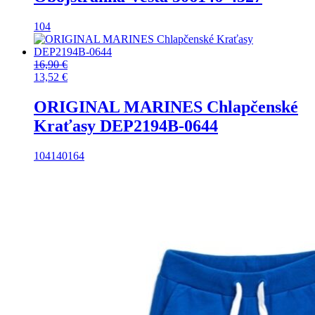
104
16,90
€
13,52
€
ORIGINAL MARINES Chlapčenské
Kraťasy DEP2194B-0644
104
140
164