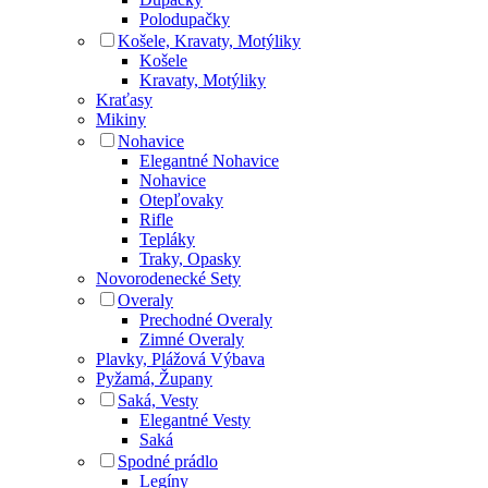
Polodupačky
Košele, Kravaty, Motýliky
Košele
Kravaty, Motýliky
Kraťasy
Mikiny
Nohavice
Elegantné Nohavice
Nohavice
Otepľovaky
Rifle
Tepláky
Traky, Opasky
Novorodenecké Sety
Overaly
Prechodné Overaly
Zimné Overaly
Plavky, Plážová Výbava
Pyžamá, Župany
Saká, Vesty
Elegantné Vesty
Saká
Spodné prádlo
Legíny