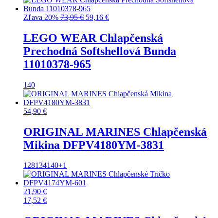
Pôvodná
Aktuálna
Zľava 20%
73,95
€
59,16
€
cena
cena
bola:
je:
LEGO WEAR Chlapčenská
73,95 €.
59,16 €.
Prechodná Softshellová Bunda
11010378-965
140
54,90
€
ORIGINAL MARINES Chlapčenská
Mikina DFPV4180YM-3831
128
134
140
+1
21,90
€
17,52
€