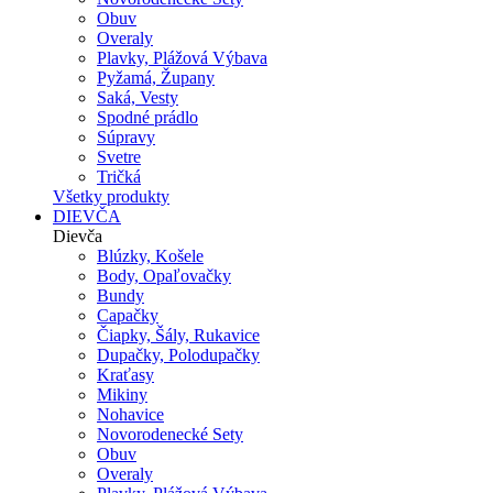
Obuv
Overaly
Plavky, Plážová Výbava
Pyžamá, Župany
Saká, Vesty
Spodné prádlo
Súpravy
Svetre
Tričká
Všetky produkty
DIEVČA
Dievča
Blúzky, Košele
Body, Opaľovačky
Bundy
Capačky
Čiapky, Šály, Rukavice
Dupačky, Polodupačky
Kraťasy
Mikiny
Nohavice
Novorodenecké Sety
Obuv
Overaly