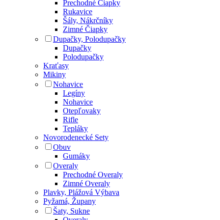
Prechodné Čiapky
Rukavice
Šály, Nákrčníky
Zimné Čiapky
Dupačky, Polodupačky
Dupačky
Polodupačky
Kraťasy
Mikiny
Nohavice
Legíny
Nohavice
Otepľovaky
Rifle
Tepláky
Novorodenecké Sety
Obuv
Gumáky
Overaly
Prechodné Overaly
Zimné Overaly
Plavky, Plážová Výbava
Pyžamá, Župany
Šaty, Sukne
Overaly