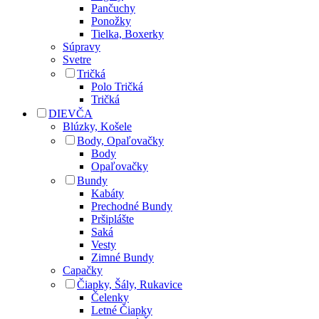
Pančuchy
Ponožky
Tielka, Boxerky
Súpravy
Svetre
Tričká
Polo Tričká
Tričká
DIEVČA
Blúzky, Košele
Body, Opaľovačky
Body
Opaľovačky
Bundy
Kabáty
Prechodné Bundy
Pršiplášte
Saká
Vesty
Zimné Bundy
Capačky
Čiapky, Šály, Rukavice
Čelenky
Letné Čiapky