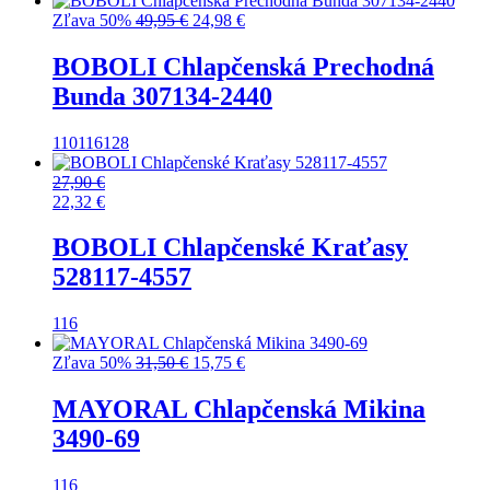
Pôvodná
Aktuálna
Zľava 50%
49,95
€
24,98
€
cena
cena
bola:
je:
BOBOLI Chlapčenská Prechodná
49,95 €.
24,98 €.
Bunda 307134-2440
110
116
128
27,90
€
22,32
€
BOBOLI Chlapčenské Kraťasy
528117-4557
116
Pôvodná
Aktuálna
Zľava 50%
31,50
€
15,75
€
cena
cena
bola:
je:
MAYORAL Chlapčenská Mikina
31,50 €.
15,75 €.
3490-69
116