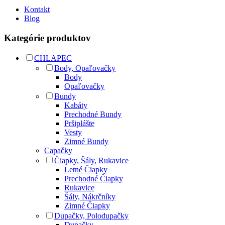
Kontakt
Blog
Kategórie produktov
CHLAPEC
Body, Opaľovačky
Body
Opaľovačky
Bundy
Kabáty
Prechodné Bundy
Pršiplášte
Vesty
Zimné Bundy
Capačky
Čiapky, Šály, Rukavice
Letné Čiapky
Prechodné Čiapky
Rukavice
Šály, Nákrčníky
Zimné Čiapky
Dupačky, Polodupačky
Dupačky