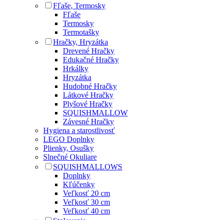
Fľaše, Termosky
Fľaše
Termosky
Termotašky
Hračky, Hryzátka
Drevené Hračky
Edukačné Hračky
Hrkálky
Hryzátka
Hudobné Hračky
Látkové Hračky
Plyšové Hračky
SQUISHMALLOW
Závesné Hračky
Hygiena a starostlivosť
LEGO Doplnky
Plienky, Osušky
Slnečné Okuliare
SQUISHMALLOWS
Doplnky
Kľúčenky
Veľkosť 20 cm
Veľkosť 30 cm
Veľkosť 40 cm