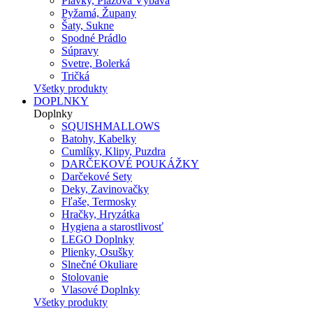
Plavky, Plážová Výbava
Pyžamá, Župany
Šaty, Sukne
Spodné Prádlo
Súpravy
Svetre, Bolerká
Tričká
Všetky produkty
DOPLNKY
Doplnky
SQUISHMALLOWS
Batohy, Kabelky
Cumlíky, Klipy, Puzdra
DARČEKOVÉ POUKÁŽKY
Darčekové Sety
Deky, Zavinovačky
Fľaše, Termosky
Hračky, Hryzátka
Hygiena a starostlivosť
LEGO Doplnky
Plienky, Osušky
Slnečné Okuliare
Stolovanie
Vlasové Doplnky
Všetky produkty