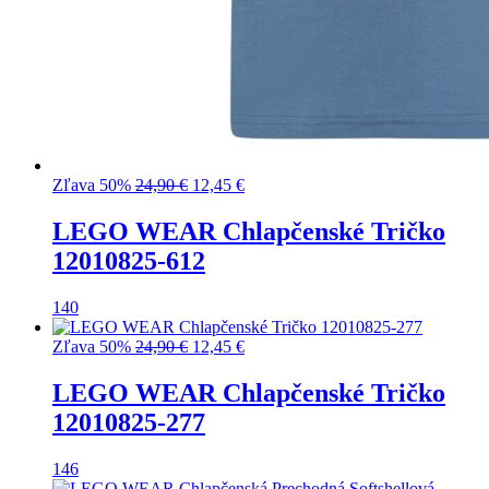
Pôvodná
Aktuálna
Zľava 50%
24,90
€
12,45
€
cena
cena
bola:
je:
LEGO WEAR Chlapčenské Tričko
24,90 €.
12,45 €.
12010825-612
140
Pôvodná
Aktuálna
Zľava 50%
24,90
€
12,45
€
cena
cena
bola:
je:
LEGO WEAR Chlapčenské Tričko
24,90 €.
12,45 €.
12010825-277
146