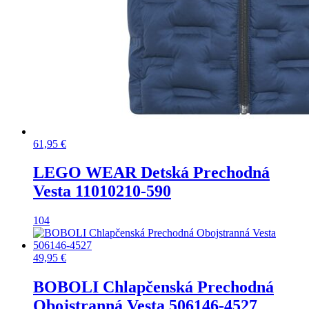
61,95
€
LEGO WEAR Detská Prechodná
Vesta 11010210-590
104
49,95
€
BOBOLI Chlapčenská Prechodná
Obojstranná Vesta 506146-4527