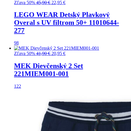
Pôvodná
Aktuálna
Zľava 50%
45,90
€
22,95
€
cena
cena
bola:
je:
LEGO WEAR Detský Plavkový
45,90 €.
22,95 €.
Overal s UV filtrom 50+ 11010644-
277
98
Pôvodná
Aktuálna
Zľava 50%
41,90
€
20,95
€
cena
cena
bola:
je:
MEK Dievčenský 2 Set
41,90 €.
20,95 €.
221MIEM001-001
122