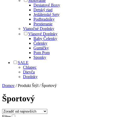
Stolovanie
Desiatové Boxy
Detský riad
Jedálenské Sety
Podbradníky
Prestieranie
Vianočné Doplnky
Vlasové Doplnky
Baby Čelenky
Čelenky
Gumičky
Pom Pom
Sponky
SALE
Chlapec
Dievča
Doplnky
Domov
/ Produkt Štýl / Športový
Športový
Filtre