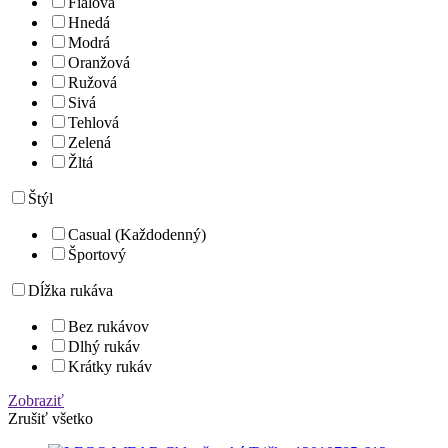
Fialová
Hnedá
Modrá
Oranžová
Ružová
Sivá
Tehlová
Zelená
Žltá
Štýl
Casual (Každodenný)
Športový
Dĺžka rukáva
Bez rukávov
Dlhý rukáv
Krátky rukáv
Zobraziť
Zrušiť všetko