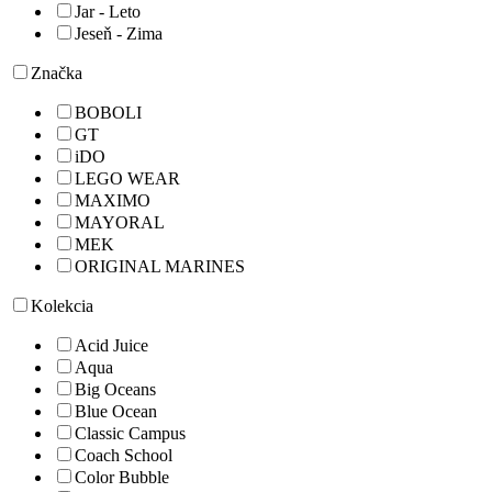
Jar - Leto
Jeseň - Zima
Značka
BOBOLI
GT
iDO
LEGO WEAR
MAXIMO
MAYORAL
MEK
ORIGINAL MARINES
Kolekcia
Acid Juice
Aqua
Big Oceans
Blue Ocean
Classic Campus
Coach School
Color Bubble