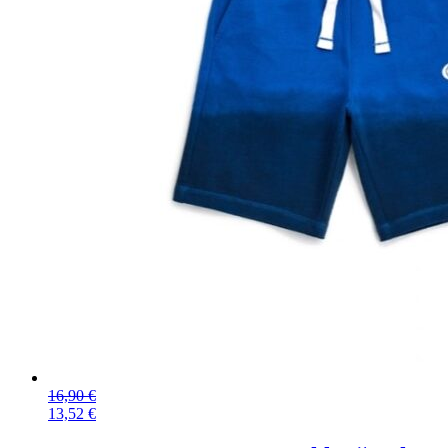
16,90
€
13,52
€