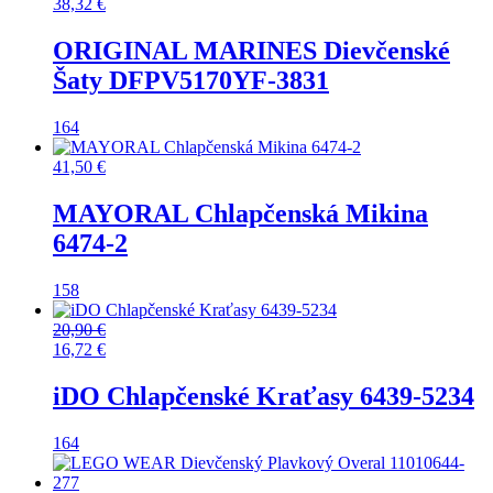
38,32
€
ORIGINAL MARINES Dievčenské
Šaty DFPV5170YF-3831
164
41,50
€
MAYORAL Chlapčenská Mikina
6474-2
158
20,90
€
16,72
€
iDO Chlapčenské Kraťasy 6439-5234
164