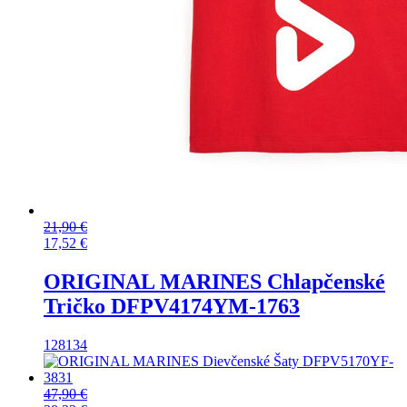
21,90
€
17,52
€
ORIGINAL MARINES Chlapčenské
Tričko DFPV4174YM-1763
128
134
47,90
€