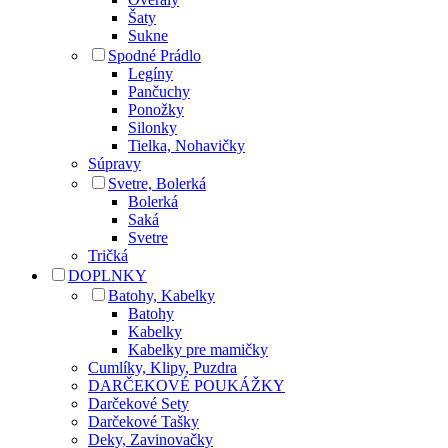
Šaty
Sukne
Spodné Prádlo
Legíny
Pančuchy
Ponožky
Silonky
Tielka, Nohavičky
Súpravy
Svetre, Bolerká
Bolerká
Saká
Svetre
Tričká
DOPLNKY
Batohy, Kabelky
Batohy
Kabelky
Kabelky pre mamičky
Cumlíky, Klipy, Puzdra
DARČEKOVÉ POUKÁŽKY
Darčekové Sety
Darčekové Tašky
Deky, Zavinovačky