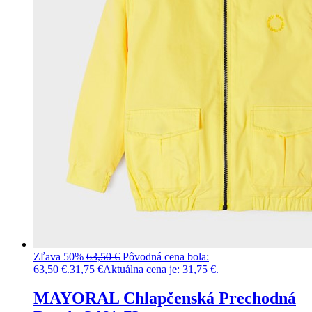
Zľava 50%
63,50
€
Pôvodná cena bola:
63,50 €.
31,75
€
Aktuálna cena je: 31,75 €.
MAYORAL Chlapčenská Prechodná