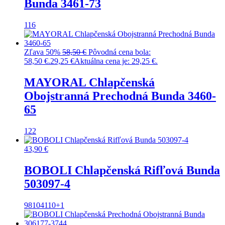
Bunda 3461-73
116
Zľava 50%
58,50
€
Pôvodná cena bola:
58,50 €.
29,25
€
Aktuálna cena je: 29,25 €.
MAYORAL Chlapčenská
Obojstranná Prechodná Bunda 3460-
65
122
43,90
€
BOBOLI Chlapčenská Rifľová Bunda
503097-4
98
104
110
+1