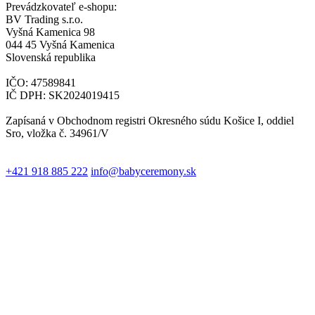
Prevádzkovateľ e-shopu:
BV Trading s.r.o.
Vyšná Kamenica 98
044 45 Vyšná Kamenica
Slovenská republika
IČO: 47589841
IČ DPH: SK2024019415
Zapísaná v Obchodnom registri Okresného súdu Košice I, oddiel
Sro, vložka č. 34961/V
+421 918 885 222
info@babyceremony.sk