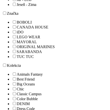
Jeseň - Zima
Značka
BOBOLI
CANADA HOUSE
iDO
LEGO WEAR
MAYORAL
ORIGINAL MARINES
SARABANDA
TUC TUC
Kolekcia
Animals Fantasy
Best Friend
Big Oceans
Chic
Classic Campus
Color Bubble
DENIM
Dress Code