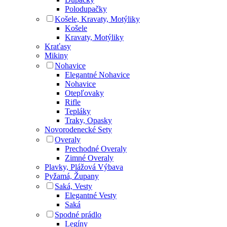
Polodupačky
Košele, Kravaty, Motýliky
Košele
Kravaty, Motýliky
Kraťasy
Mikiny
Nohavice
Elegantné Nohavice
Nohavice
Otepľovaky
Rifle
Tepláky
Traky, Opasky
Novorodenecké Sety
Overaly
Prechodné Overaly
Zimné Overaly
Plavky, Plážová Výbava
Pyžamá, Župany
Saká, Vesty
Elegantné Vesty
Saká
Spodné prádlo
Legíny