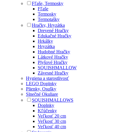
Fľaše, Termosky
Fľaše
Termosky
Termotašky
Hračky, Hryzátka
Drevené Hračky
Edukačné Hračky
Hrkálky
Hryzátka
Hudobné Hračky
Látkové Hračky
Plyšové Hračky
SQUISHMALLOW
Závesné Hračky
Hygiena a starostlivosť
LEGO Doplnky
Plienky, Osušky
Slnečné Okuliare
SQUISHMALLOWS
Doplnky
Kľúčenky
Veľkosť 20 cm
Veľkosť 30 cm
Veľkosť 40 cm