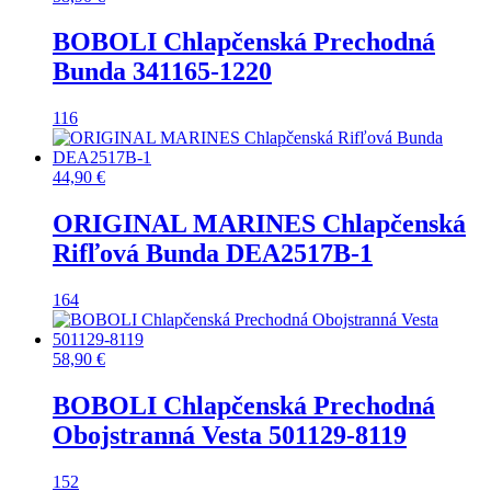
BOBOLI Chlapčenská Prechodná
Bunda 341165-1220
116
44,90
€
ORIGINAL MARINES Chlapčenská
Rifľová Bunda DEA2517B-1
164
58,90
€
BOBOLI Chlapčenská Prechodná
Obojstranná Vesta 501129-8119
152