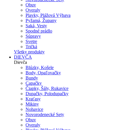
Obuv
Overaly
Plavky, Plážová Výbava
Pyžamá, Župany
Saká, Vesty
Spodné prádlo
Súpravy
Svetre
Tričká
Všetky produkty
DIEVČA
Dievča
Blúzky, Košele
Body, Opaľovačky
Bundy
Capačky
Čiapky, Šály, Rukavice
Dupačky, Polodupačky
Kraťasy
Mikiny
Nohavice
Novorodenecké Sety
Obuv
Overaly