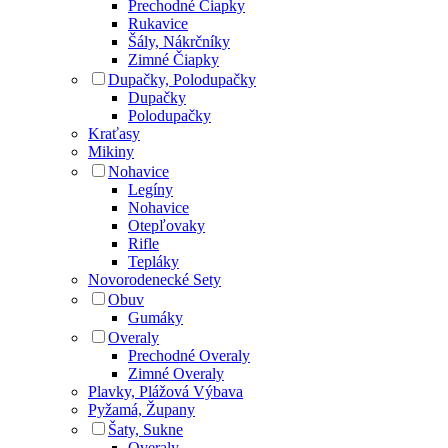
Prechodné Čiapky
Rukavice
Šály, Nákrčníky
Zimné Čiapky
Dupačky, Polodupačky
Dupačky
Polodupačky
Kraťasy
Mikiny
Nohavice
Legíny
Nohavice
Otepľovaky
Rifle
Tepláky
Novorodenecké Sety
Obuv
Gumáky
Overaly
Prechodné Overaly
Zimné Overaly
Plavky, Plážová Výbava
Pyžamá, Župany
Šaty, Sukne
Overaly