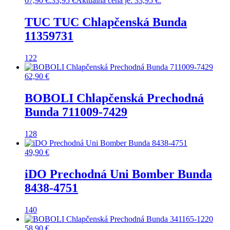
67,90 €.
33,95
€
Aktuálna cena je: 33,95 €.
TUC TUC Chlapčenská Bunda
11359731
122
62,90
€
BOBOLI Chlapčenská Prechodná
Bunda 711009-7429
128
49,90
€
iDO Prechodná Uni Bomber Bunda
8438-4751
140
58,90
€