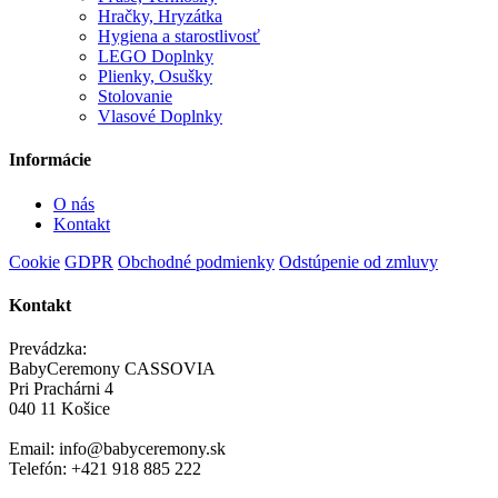
Hračky, Hryzátka
Hygiena a starostlivosť
LEGO Doplnky
Plienky, Osušky
Stolovanie
Vlasové Doplnky
Informácie
O nás
Kontakt
Cookie
GDPR
Obchodné podmienky
Odstúpenie od zmluvy
Kontakt
Prevádzka:
BabyCeremony CASSOVIA
Pri Prachárni 4
040 11 Košice
Email: info@babyceremony.sk
Telefón: +421 918 885 222