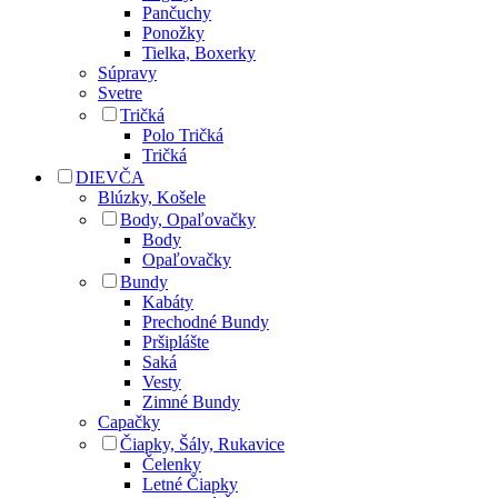
Pančuchy
Ponožky
Tielka, Boxerky
Súpravy
Svetre
Tričká
Polo Tričká
Tričká
DIEVČA
Blúzky, Košele
Body, Opaľovačky
Body
Opaľovačky
Bundy
Kabáty
Prechodné Bundy
Pršiplášte
Saká
Vesty
Zimné Bundy
Capačky
Čiapky, Šály, Rukavice
Čelenky
Letné Čiapky