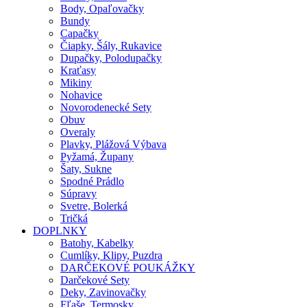
Body, Opaľovačky
Bundy
Capačky
Čiapky, Šály, Rukavice
Dupačky, Polodupačky
Kraťasy
Mikiny
Nohavice
Novorodenecké Sety
Obuv
Overaly
Plavky, Plážová Výbava
Pyžamá, Župany
Šaty, Sukne
Spodné Prádlo
Súpravy
Svetre, Bolerká
Tričká
DOPLNKY
Batohy, Kabelky
Cumlíky, Klipy, Puzdra
DARČEKOVÉ POUKÁŽKY
Darčekové Sety
Deky, Zavinovačky
Fľaše, Termosky