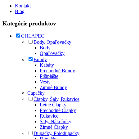
Kontakt
Blog
Kategórie produktov
CHLAPEC
Body, Opaľovačky
Body
Opaľovačky
Bundy
Kabáty
Prechodné Bundy
Pršiplášte
Vesty
Zimné Bundy
Capačky
Čiapky, Šály, Rukavice
Letné Čiapky
Prechodné Čiapky
Rukavice
Šály, Nákrčníky
Zimné Čiapky
Dupačky, Polodupačky
Dupačky