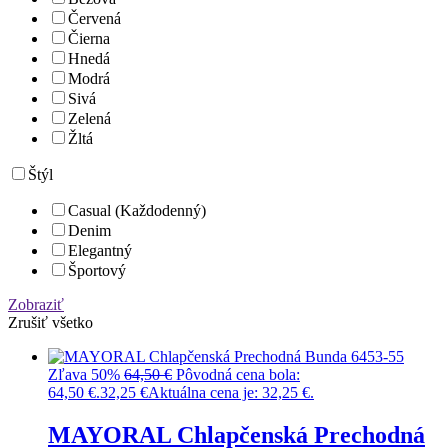
Červená
Čierna
Hnedá
Modrá
Sivá
Zelená
Žltá
Štýl
Casual (Každodenný)
Denim
Elegantný
Športový
Zobraziť
Zrušiť všetko
Zľava 50%
64,50
€
Pôvodná cena bola:
64,50 €.
32,25
€
Aktuálna cena je: 32,25 €.
MAYORAL Chlapčenská Prechodná