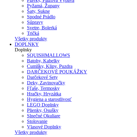
Plavky, Plážová Výbava
Pyžamá, Župany
Šaty, Sukne
Spodné Prádlo
Súpravy
Svetre, Bolerká
Tričká
Všetky produkty
DOPLNKY
Doplnky
SQUISHMALLOWS
Batohy, Kabelky
Cumlíky, Klipy, Puzdra
DARČEKOVÉ POUKÁŽKY
Darčekové Sety
Deky, Zavinovačky
Fľaše, Termosky
Hračky, Hryzátka
Hygiena a starostlivosť
LEGO Doplnky
Plienky, Osušky
Slnečné Okuliare
Stolovanie
Vlasové Doplnky
Všetky produkty