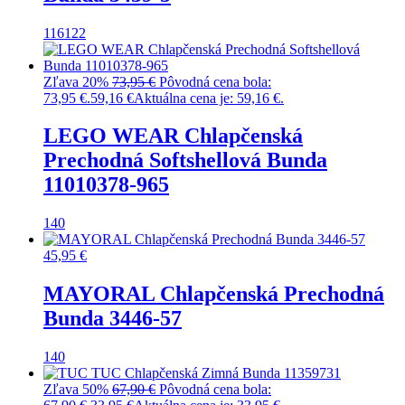
116
122
Zľava 20%
73,95
€
Pôvodná cena bola:
73,95 €.
59,16
€
Aktuálna cena je: 59,16 €.
LEGO WEAR Chlapčenská
Prechodná Softshellová Bunda
11010378-965
140
45,95
€
MAYORAL Chlapčenská Prechodná
Bunda 3446-57
140
Zľava 50%
67,90
€
Pôvodná cena bola: