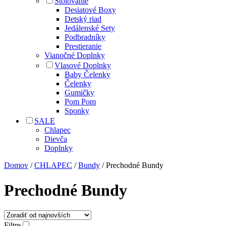
Stolovanie
Desiatové Boxy
Detský riad
Jedálenské Sety
Podbradníky
Prestieranie
Vianočné Doplnky
Vlasové Doplnky
Baby Čelenky
Čelenky
Gumičky
Pom Pom
Sponky
SALE
Chlapec
Dievča
Doplnky
Domov
/
CHLAPEC
/
Bundy
/ Prechodné Bundy
Prechodné Bundy
Filtre