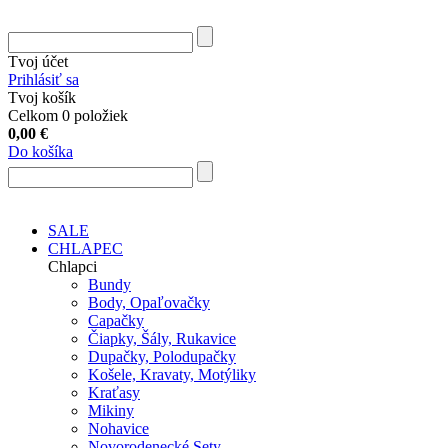
Tvoj účet
Prihlásiť sa
Tvoj košík
Celkom 0 položiek
0,00
€
Do košíka
SALE
CHLAPEC
Chlapci
Bundy
Body, Opaľovačky
Capačky
Čiapky, Šály, Rukavice
Dupačky, Polodupačky
Košele, Kravaty, Motýliky
Kraťasy
Mikiny
Nohavice
Novorodenecké Sety