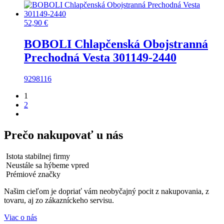
52,90
€
BOBOLI Chlapčenská Obojstranná
Prechodná Vesta 301149-2440
92
98
116
1
2
Prečo nakupovať u nás
Istota stabilnej firmy
Neustále sa hýbeme vpred
Prémiové značky
Našim cieľom je dopriať vám neobyčajný pocit z nakupovania, z
tovaru, aj zo zákazníckeho servisu.
Viac o nás