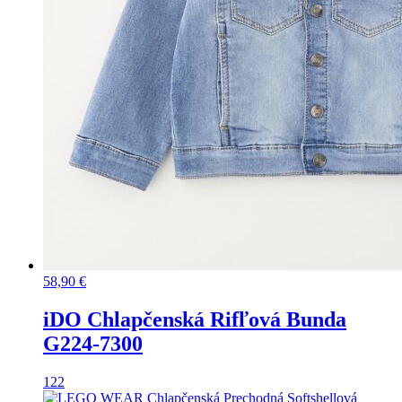
58,90
€
iDO Chlapčenská Rifľová Bunda
G224-7300
122