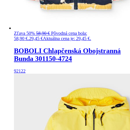
Zľava 50%
58,90
€
Pôvodná cena bola:
58,90 €.
29,45
€
Aktuálna cena je: 29,45 €.
BOBOLI Chlapčenská Obojstranná
Bunda 301150-4724
92
122