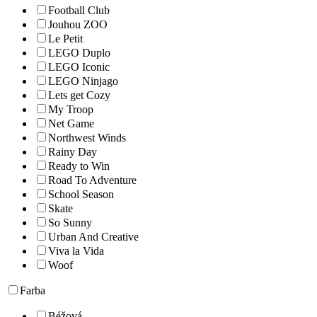
Football Club
Jouhou ZOO
Le Petit
LEGO Duplo
LEGO Iconic
LEGO Ninjago
Lets get Cozy
My Troop
Net Game
Northwest Winds
Rainy Day
Ready to Win
Road To Adventure
School Season
Skate
So Sunny
Urban And Creative
Viva la Vida
Woof
Farba
Béžová