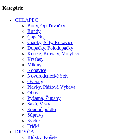
Kategórie
CHLAPEC
Body, Opaľovačky
Bundy
Capačky
Čiapky, Šály, Rukavice
Dupačky, Polodupačky
Košele, Kravaty, Motýliky
Kraťasy
Mikiny
Nohavice
Novorodenecké Sety
Overaly
Plavky, Plážová Výbava
Obuv
Pyžamá, Župany
Saká, Vesty
Spodné prádlo
Súpravy
Svetre
Tričká
DIEVČA
Blúzky, Košele