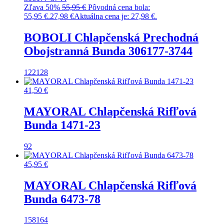
Zľava 50%
55,95
€
Pôvodná cena bola:
55,95 €.
27,98
€
Aktuálna cena je: 27,98 €.
BOBOLI Chlapčenská Prechodná
Obojstranná Bunda 306177-3744
122
128
41,50
€
MAYORAL Chlapčenská Rifľová
Bunda 1471-23
92
45,95
€
MAYORAL Chlapčenská Rifľová
Bunda 6473-78
158
164