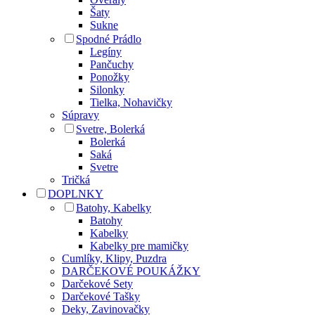
Šaty
Sukne
Spodné Prádlo
Legíny
Pančuchy
Ponožky
Silonky
Tielka, Nohavičky
Súpravy
Svetre, Bolerká
Bolerká
Saká
Svetre
Tričká
DOPLNKY
Batohy, Kabelky
Batohy
Kabelky
Kabelky pre mamičky
Cumlíky, Klipy, Puzdra
DARČEKOVÉ POUKÁŽKY
Darčekové Sety
Darčekové Tašky
Deky, Zavinovačky