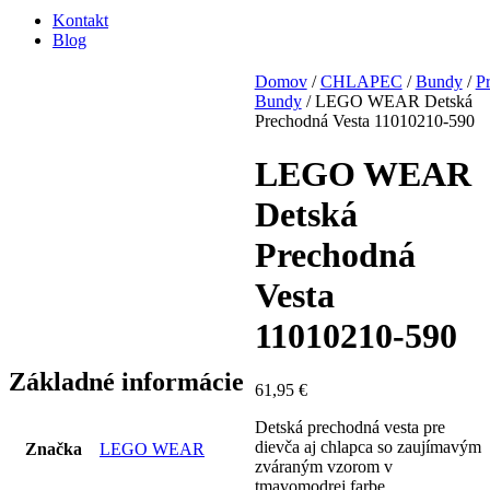
Kontakt
Blog
Domov
/
CHLAPEC
/
Bundy
/
P
Bundy
/ LEGO WEAR Detská
Prechodná Vesta 11010210-590
LEGO WEAR
Detská
Prechodná
Vesta
11010210-590
Základné informácie
61,95
€
Detská prechodná vesta pre
dievča aj chlapca so zaujímavým
Značka
LEGO WEAR
zváraným vzorom v
tmavomodrej farbe