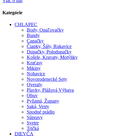
Viac o nás
Kategórie
CHLAPEC
Body, Opaľovačky
Bundy
Capačky
Čiapky, Šály, Rukavice
Dupačky, Polodupačky
Košele, Kravaty, Motýliky
Kraťasy
Mikiny
Nohavice
Novorodenecké Sety
Overaly
Plavky, Plážová Výbava
Obuv
Pyžamá, Župany
Saká, Vesty
Spodné prádlo
Súpravy
Svetre
Tričká
DIEVČA