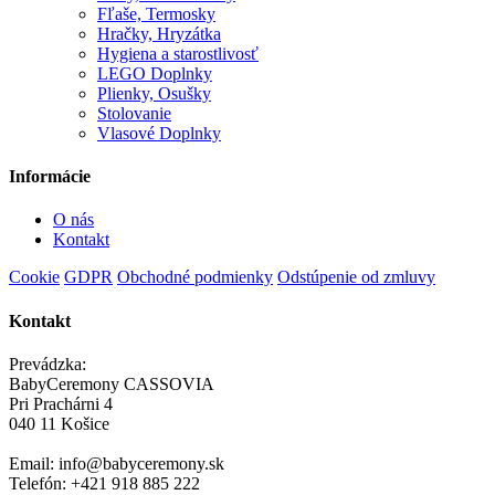
Fľaše, Termosky
Hračky, Hryzátka
Hygiena a starostlivosť
LEGO Doplnky
Plienky, Osušky
Stolovanie
Vlasové Doplnky
Informácie
O nás
Kontakt
Cookie
GDPR
Obchodné podmienky
Odstúpenie od zmluvy
Kontakt
Prevádzka:
BabyCeremony CASSOVIA
Pri Prachárni 4
040 11 Košice
Email: info@babyceremony.sk
Telefón: +421 918 885 222