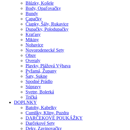
Blúzky, Košele
Body, Opaľovačky
Bundy
Capačky
Čiapky, Šály, Rukavice
Dupačky, Polodupačky
Kraťasy
Mikiny
Nohavice
Novorodenecké Sety
Obuv
Overaly
Plavky, Plážová Výbava
Pyžamá, Župany
Šaty, Sukne
Spodné Prádlo
Súpravy
Svetre, Bolerká
Tričká
DOPLNKY
Batohy, Kabelky
Cumlíky, Klipy, Puzdra
DARČEKOVÉ POUKÁŽKY
Darčekové Sety
Deky, Zavinovačky