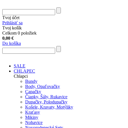
Tvoj účet
Prihlásiť sa
Tvoj košík
Celkom 0 položiek
0,00
€
Do košíka
SALE
CHLAPEC
Chlapci
Bundy
Body, Opaľovačky
Capačky
Čiapky, Šály, Rukavice
Dupačky, Polodupačky
Košele, Kravaty, Motýliky
Kraťasy
Mikiny
Nohavice
Novorodenecké Sety