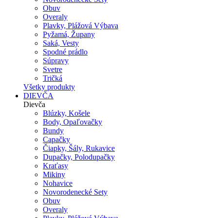
Obuv
Overaly
Plavky, Plážová Výbava
Pyžamá, Župany
Saká, Vesty
Spodné prádlo
Súpravy
Svetre
Tričká
Všetky produkty
DIEVČA
Dievča
Blúzky, Košele
Body, Opaľovačky
Bundy
Capačky
Čiapky, Šály, Rukavice
Dupačky, Polodupačky
Kraťasy
Mikiny
Nohavice
Novorodenecké Sety
Obuv
Overaly