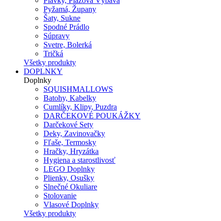
Plavky, Plážová Výbava
Pyžamá, Župany
Šaty, Sukne
Spodné Prádlo
Súpravy
Svetre, Bolerká
Tričká
Všetky produkty
DOPLNKY
Doplnky
SQUISHMALLOWS
Batohy, Kabelky
Cumlíky, Klipy, Puzdra
DARČEKOVÉ POUKÁŽKY
Darčekové Sety
Deky, Zavinovačky
Fľaše, Termosky
Hračky, Hryzátka
Hygiena a starostlivosť
LEGO Doplnky
Plienky, Osušky
Slnečné Okuliare
Stolovanie
Vlasové Doplnky
Všetky produkty