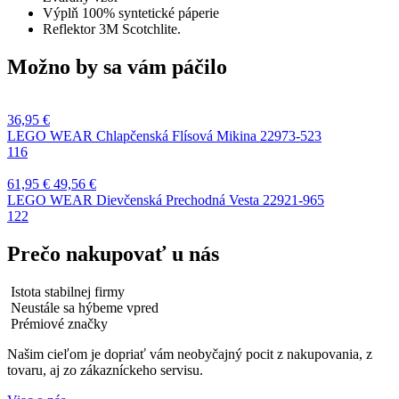
Výplň 100% syntetické páperie
Reflektor 3M Scotchlite.
Možno by sa vám páčilo
36,95
€
LEGO WEAR Chlapčenská Flísová Mikina 22973-523
116
61,95
€
49,56
€
LEGO WEAR Dievčenská Prechodná Vesta 22921-965
122
Prečo nakupovať u nás
Istota stabilnej firmy
Neustále sa hýbeme vpred
Prémiové značky
Našim cieľom je dopriať vám neobyčajný pocit z nakupovania, z
tovaru, aj zo zákazníckeho servisu.