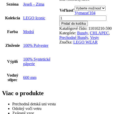
Sezóna
Jeseň – Zima
Veľkosť
Vymazať
104
množstvo
Kolekcia
LEGO Iconic
LEGO
Pridať do košíka
WEAR
Katalógové číslo:
11010210-590
Detská
Farba
Modrá
Kategórie:
Bundy
,
CHLAPEC
,
Prechodná
Prechodné Bundy
,
Vesty
Vesta
Značka:
LEGO WEAR
11010210-
Zloženie
100% Polyester
590
100% Syntetické
Výplň
páperie
Vodný
600 mm
stlpec
Viac o produkte
Prechodná detská uni vesta
Odolný voči vetru
Zváraný vzor