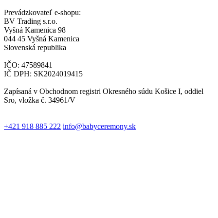
Prevádzkovateľ e-shopu:
BV Trading s.r.o.
Vyšná Kamenica 98
044 45 Vyšná Kamenica
Slovenská republika
IČO: 47589841
IČ DPH: SK2024019415
Zapísaná v Obchodnom registri Okresného súdu Košice I, oddiel
Sro, vložka č. 34961/V
+421 918 885 222
info@babyceremony.sk