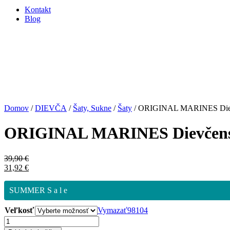
Kontakt
Blog
Domov
/
DIEVČA
/
Šaty, Sukne
/
Šaty
/ ORIGINAL MARINES Diev
ORIGINAL MARINES Dievčens
39,90
€
31,92
€
SUMMER S a l e
Veľkosť
Vymazať
98
104
množstvo
ORIGINAL