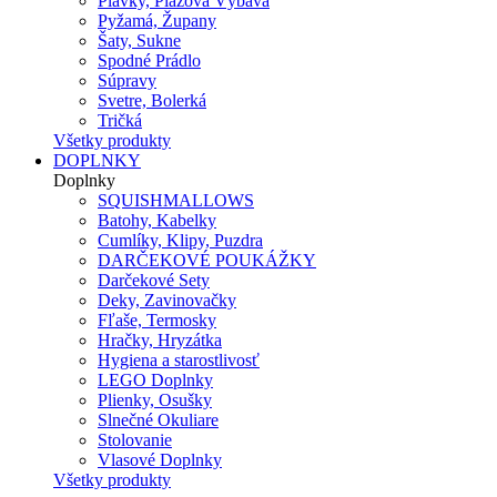
Plavky, Plážová Výbava
Pyžamá, Župany
Šaty, Sukne
Spodné Prádlo
Súpravy
Svetre, Bolerká
Tričká
Všetky produkty
DOPLNKY
Doplnky
SQUISHMALLOWS
Batohy, Kabelky
Cumlíky, Klipy, Puzdra
DARČEKOVÉ POUKÁŽKY
Darčekové Sety
Deky, Zavinovačky
Fľaše, Termosky
Hračky, Hryzátka
Hygiena a starostlivosť
LEGO Doplnky
Plienky, Osušky
Slnečné Okuliare
Stolovanie
Vlasové Doplnky
Všetky produkty