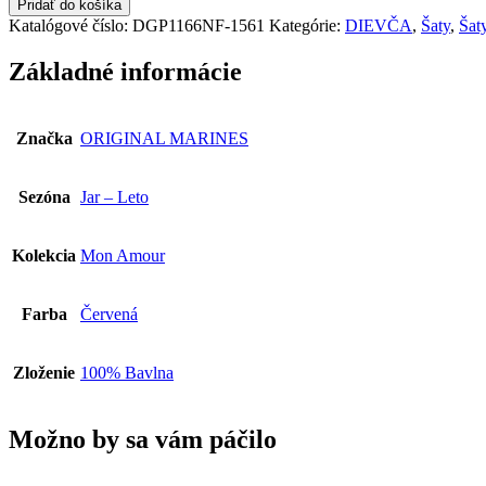
Pridať do košíka
MARINES
Katalógové číslo:
DGP1166NF-1561
Kategórie:
DIEVČA
,
Šaty
,
Šat
Dievčenské
Šaty
Základné informácie
DGP1166NF-
1561
Značka
ORIGINAL MARINES
Sezóna
Jar – Leto
Kolekcia
Mon Amour
Farba
Červená
Zloženie
100% Bavlna
Možno by sa vám páčilo