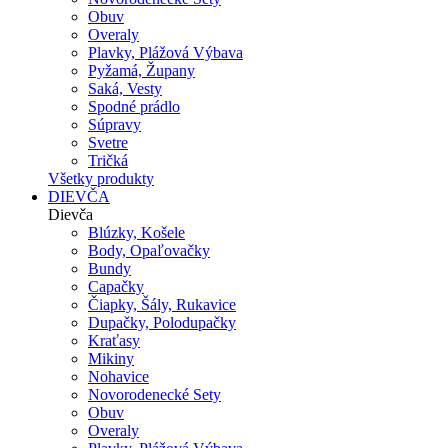
Obuv
Overaly
Plavky, Plážová Výbava
Pyžamá, Župany
Saká, Vesty
Spodné prádlo
Súpravy
Svetre
Tričká
Všetky produkty
DIEVČA
Dievča
Blúzky, Košele
Body, Opaľovačky
Bundy
Capačky
Čiapky, Šály, Rukavice
Dupačky, Polodupačky
Kraťasy
Mikiny
Nohavice
Novorodenecké Sety
Obuv
Overaly