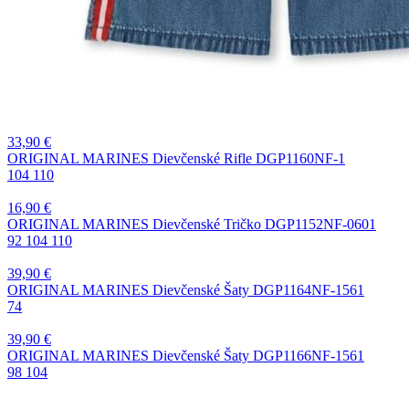
33,90
€
ORIGINAL MARINES Dievčenské Rifle DGP1160NF-1
104
110
16,90
€
ORIGINAL MARINES Dievčenské Tričko DGP1152NF-0601
92
104
110
39,90
€
ORIGINAL MARINES Dievčenské Šaty DGP1164NF-1561
74
39,90
€
ORIGINAL MARINES Dievčenské Šaty DGP1166NF-1561
98
104