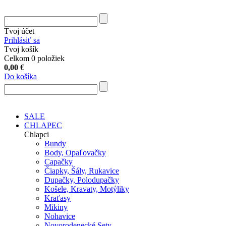
Tvoj účet
Prihlásiť sa
Tvoj košík
Celkom 0 položiek
0,00
€
Do košíka
SALE
CHLAPEC
Chlapci
Bundy
Body, Opaľovačky
Capačky
Čiapky, Šály, Rukavice
Dupačky, Polodupačky
Košele, Kravaty, Motýliky
Kraťasy
Mikiny
Nohavice
Novorodenecké Sety