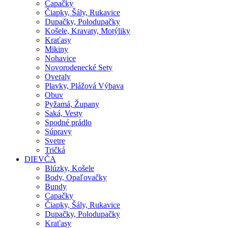
Capačky
Čiapky, Šály, Rukavice
Dupačky, Polodupačky
Košele, Kravaty, Motýliky
Kraťasy
Mikiny
Nohavice
Novorodenecké Sety
Overaly
Plavky, Plážová Výbava
Obuv
Pyžamá, Župany
Saká, Vesty
Spodné prádlo
Súpravy
Svetre
Tričká
DIEVČA
Blúzky, Košele
Body, Opaľovačky
Bundy
Capačky
Čiapky, Šály, Rukavice
Dupačky, Polodupačky
Kraťasy