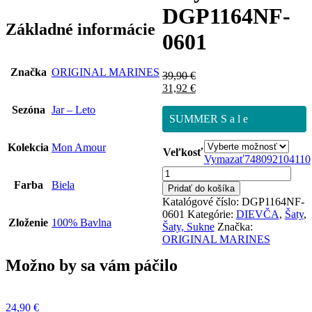
DGP1164NF-
Základné informácie
0601
Značka
ORIGINAL MARINES
39,90
€
31,92
€
Sezóna
Jar – Leto
SUMMER S a l e
Kolekcia
Mon Amour
Veľkosť
Vymazať
74
80
92
104
110
množstvo
ORIGINAL
Farba
Biela
Pridať do košíka
MARINES
Katalógové číslo:
DGP1164NF-
Dievčenské
0601
Kategórie:
DIEVČA
,
Šaty
,
Šaty
Zloženie
100% Bavlna
Šaty, Sukne
Značka:
DGP1164NF-
ORIGINAL MARINES
0601
Možno by sa vám páčilo
24,90
€