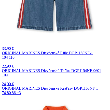
33,90
€
ORIGINAL MARINES Dievčenské Rifle DGP1160NF-1
104
110
22,90
€
ORIGINAL MARINES Dievčenské Tričko DGP1154NF-0601
104
24,90
€
ORIGINAL MARINES Dievčenské Kraťasy DGP1163NF-1
74
80
86
+3