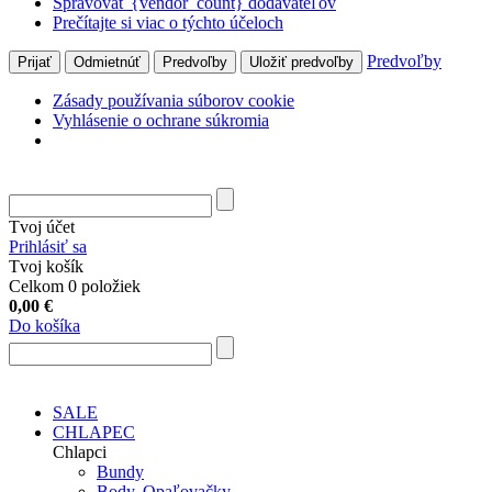
Spravovať {vendor_count} dodávateľov
Prečítajte si viac o týchto účeloch
Predvoľby
Prijať
Odmietnúť
Predvoľby
Uložiť predvoľby
Zásady používania súborov cookie
Vyhlásenie o ochrane súkromia
Tvoj účet
Prihlásiť sa
Tvoj košík
Celkom 0 položiek
0,00
€
Do košíka
SALE
CHLAPEC
Chlapci
Bundy
Body, Opaľovačky