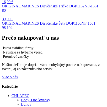
16,90
€
ORIGINAL MARINES Dievčenské Tričko DGP1152NF-1561
80
39,90
€
ORIGINAL MARINES Dievčenské Šaty DGP1166NF-1561
98
104
Prečo nakupovať u nás
Istota stabilnej firmy
Neustále sa hýbeme vpred
Prémiové značky
Našim cieľom je dopriať vám neobyčajný pocit z nakupovania, z
tovaru, aj zo zákazníckeho servisu.
Viac o nás
Kategórie
CHLAPEC
Body, Opaľovačky
Bundy