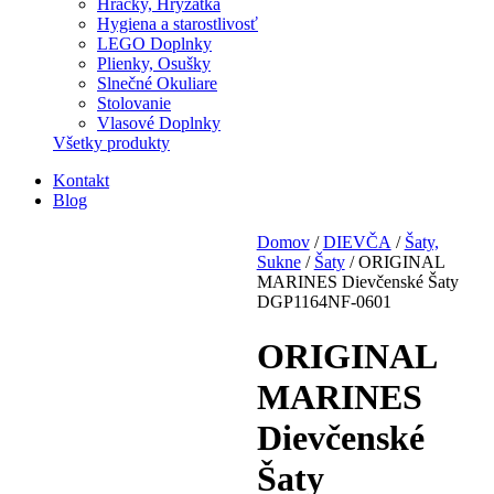
Hračky, Hryzátka
Hygiena a starostlivosť
LEGO Doplnky
Plienky, Osušky
Slnečné Okuliare
Stolovanie
Vlasové Doplnky
Všetky produkty
Kontakt
Blog
Domov
/
DIEVČA
/
Šaty,
Sukne
/
Šaty
/ ORIGINAL
MARINES Dievčenské Šaty
DGP1164NF-0601
ORIGINAL
MARINES
Dievčenské
Šaty