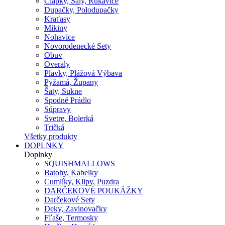
Čiapky, Šály, Rukavice
Dupačky, Polodupačky
Kraťasy
Mikiny
Nohavice
Novorodenecké Sety
Obuv
Overaly
Plavky, Plážová Výbava
Pyžamá, Župany
Šaty, Sukne
Spodné Prádlo
Súpravy
Svetre, Bolerká
Tričká
Všetky produkty
DOPLNKY
Doplnky
SQUISHMALLOWS
Batohy, Kabelky
Cumlíky, Klipy, Puzdra
DARČEKOVÉ POUKÁŽKY
Darčekové Sety
Deky, Zavinovačky
Fľaše, Termosky