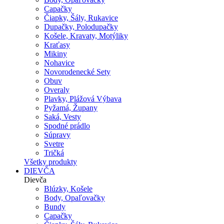
Capačky
Čiapky, Šály, Rukavice
Dupačky, Polodupačky
Košele, Kravaty, Motýliky
Kraťasy
Mikiny
Nohavice
Novorodenecké Sety
Obuv
Overaly
Plavky, Plážová Výbava
Pyžamá, Župany
Saká, Vesty
Spodné prádlo
Súpravy
Svetre
Tričká
Všetky produkty
DIEVČA
Dievča
Blúzky, Košele
Body, Opaľovačky
Bundy
Capačky