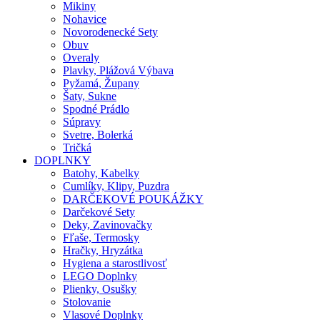
Mikiny
Nohavice
Novorodenecké Sety
Obuv
Overaly
Plavky, Plážová Výbava
Pyžamá, Župany
Šaty, Sukne
Spodné Prádlo
Súpravy
Svetre, Bolerká
Tričká
DOPLNKY
Batohy, Kabelky
Cumlíky, Klipy, Puzdra
DARČEKOVÉ POUKÁŽKY
Darčekové Sety
Deky, Zavinovačky
Fľaše, Termosky
Hračky, Hryzátka
Hygiena a starostlivosť
LEGO Doplnky
Plienky, Osušky
Stolovanie
Vlasové Doplnky