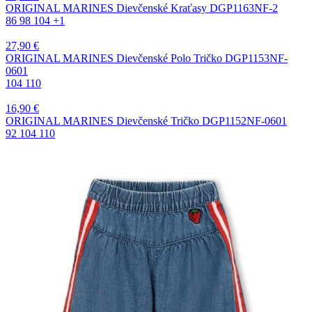
ORIGINAL MARINES Dievčenské Kraťasy DGP1163NF-2
86
98
104
+1
27,90
€
ORIGINAL MARINES Dievčenské Polo Tričko DGP1153NF-
0601
104
110
16,90
€
ORIGINAL MARINES Dievčenské Tričko DGP1152NF-0601
92
104
110