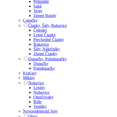
Pršiplášte
Saká
Vesty
Zimné Bundy
Capačky
Čiapky, Šály, Rukavice
Čelenky
Letné Čiapky
Prechodné Čiapky
Rukavice
Šály, Nákrčníky
Zimné Čiapky
Dupačky, Polodupačky
Dupačky
Polodupačky
Kraťasy
Mikiny
Nohavice
Legíny
Nohavice
Otepľovaky
Rifle
Tepláky
Novorodenecké Sety
Obuv