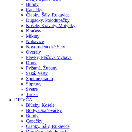
Bundy
Capačky
Čiapky, Šály, Rukavice
Dupačky, Polodupačky
Košele, Kravaty, Motýliky
Kraťasy
Mikiny
Nohavice
Novorodenecké Sety
Overaly
Plavky, Plážová Výbava
Obuv
Pyžamá, Župany
Saká, Vesty
Spodné prádlo
Súpravy
Svetre
Tričká
DIEVČA
Blúzky, Košele
Body, Opaľovačky
Bundy
Capačky
Čiapky, Šály, Rukavice
Dupačky, Polodupačky