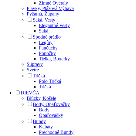
Zimné Overaly
Plavky, Plážová Výbava
Pyžamá, Župany
Saká, Vesty
Elegantné Vesty
Saká
Spodné prádlo
Legíny
Pančuchy
Ponožky
Tielka, Boxerky
Súpravy
Svetre
Tričká
Polo Tričká
Tričká
DIEVČA
Blúzky, Košele
Body, Opaľovačky
Body
Opaľovačky
Bundy
Kabáty
Prechodné Bundy