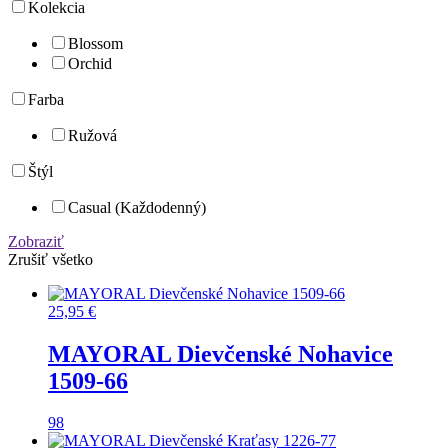
Kolekcia
Blossom
Orchid
Farba
Ružová
Štýl
Casual (Každodenný)
Zobraziť
Zrušiť všetko
25,95
€
MAYORAL Dievčenské Nohavice
1509-66
98