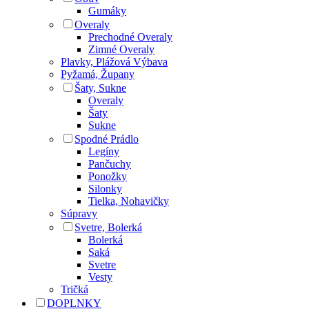
Gumáky
Overaly
Prechodné Overaly
Zimné Overaly
Plavky, Plážová Výbava
Pyžamá, Župany
Šaty, Sukne
Overaly
Šaty
Sukne
Spodné Prádlo
Legíny
Pančuchy
Ponožky
Silonky
Tielka, Nohavičky
Súpravy
Svetre, Bolerká
Bolerká
Saká
Svetre
Vesty
Tričká
DOPLNKY