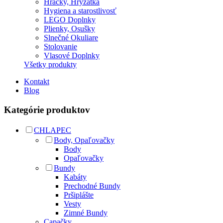
Hračky, Hryzátka
Hygiena a starostlivosť
LEGO Doplnky
Plienky, Osušky
Slnečné Okuliare
Stolovanie
Vlasové Doplnky
Všetky produkty
Kontakt
Blog
Kategórie produktov
CHLAPEC
Body, Opaľovačky
Body
Opaľovačky
Bundy
Kabáty
Prechodné Bundy
Pršiplášte
Vesty
Zimné Bundy
Capačky