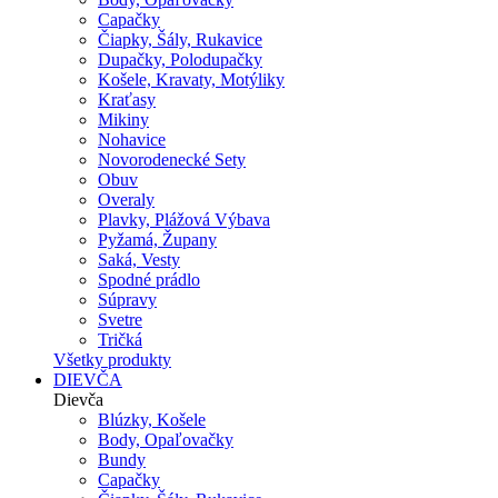
Capačky
Čiapky, Šály, Rukavice
Dupačky, Polodupačky
Košele, Kravaty, Motýliky
Kraťasy
Mikiny
Nohavice
Novorodenecké Sety
Obuv
Overaly
Plavky, Plážová Výbava
Pyžamá, Župany
Saká, Vesty
Spodné prádlo
Súpravy
Svetre
Tričká
Všetky produkty
DIEVČA
Dievča
Blúzky, Košele
Body, Opaľovačky
Bundy
Capačky