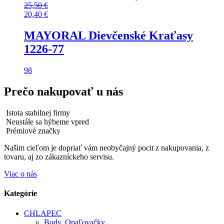
25,50
€
20,40
€
MAYORAL Dievčenské Kraťasy
1226-77
98
Prečo nakupovať u nás
Istota stabilnej firmy
Neustále sa hýbeme vpred
Prémiové značky
Našim cieľom je dopriať vám neobyčajný pocit z nakupovania, z
tovaru, aj zo zákazníckeho servisu.
Viac o nás
Kategórie
CHLAPEC
Body, Opaľovačky