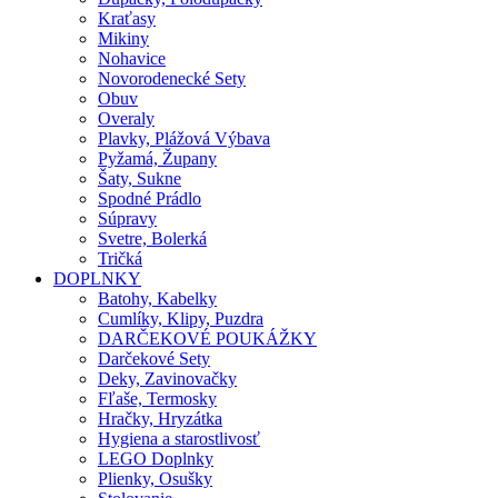
Kraťasy
Mikiny
Nohavice
Novorodenecké Sety
Obuv
Overaly
Plavky, Plážová Výbava
Pyžamá, Župany
Šaty, Sukne
Spodné Prádlo
Súpravy
Svetre, Bolerká
Tričká
DOPLNKY
Batohy, Kabelky
Cumlíky, Klipy, Puzdra
DARČEKOVÉ POUKÁŽKY
Darčekové Sety
Deky, Zavinovačky
Fľaše, Termosky
Hračky, Hryzátka
Hygiena a starostlivosť
LEGO Doplnky
Plienky, Osušky