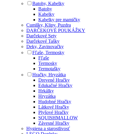
Batohy, Kabelky
Batohy
Kabelky
Kabelky pre mamičky
Cumlíky, Klipy, Puzdra
DARČEKOVÉ POUKÁŽKY
Darčekové Sety
Darčekové Tašky
Deky, Zavinovačky
Fľaše, Termosky
Fľaše
Termosky
Termotašky
Hračky, Hryzátka
Drevené Hračky
Edukačné Hračky
Hrkálky
Hryzátka
Hudobné Hračky
Látkové Hračky
Plyšové Hračky
SQUISHMALLOW
Závesné Hračky
Hygiena a starostlivosť
LEGO Doplnky