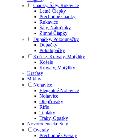
Čiapky, Šály, Rukavice
Letné Čiapky
Prechodné Čiapky
Rukavice
Šály, Nákrčníky
Zimné Čiapky
Dupačky, Polodupačky
Dupačky
Polodupačky
Košele, Kravaty, Motýliky
Košele
Kravaty, Motýliky
Kraťasy
Mikiny
Nohavice
Elegantné Nohavice
Nohavice
Otepľovaky
Rifle
Tepláky
Traky, Opasky
Novorodenecké Sety
Overaly
Prechodné Overaly