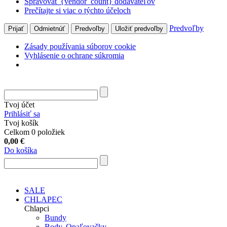
Spravovať {vendor_count} dodávateľov
Prečítajte si viac o týchto účeloch
Predvoľby
Prijať
Odmietnúť
Predvoľby
Uložiť predvoľby
Zásady používania súborov cookie
Vyhlásenie o ochrane súkromia
Tvoj účet
Prihlásiť sa
Tvoj košík
Celkom 0 položiek
0,00
€
Do košíka
SALE
CHLAPEC
Chlapci
Bundy
Body, Opaľovačky