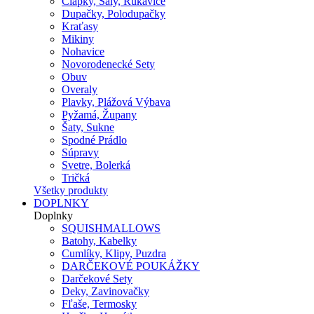
Čiapky, Šály, Rukavice
Dupačky, Polodupačky
Kraťasy
Mikiny
Nohavice
Novorodenecké Sety
Obuv
Overaly
Plavky, Plážová Výbava
Pyžamá, Župany
Šaty, Sukne
Spodné Prádlo
Súpravy
Svetre, Bolerká
Tričká
Všetky produkty
DOPLNKY
Doplnky
SQUISHMALLOWS
Batohy, Kabelky
Cumlíky, Klipy, Puzdra
DARČEKOVÉ POUKÁŽKY
Darčekové Sety
Deky, Zavinovačky
Fľaše, Termosky