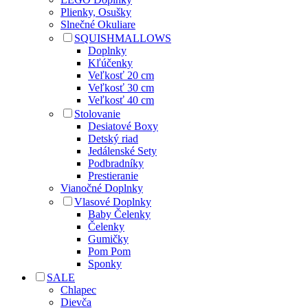
Plienky, Osušky
Slnečné Okuliare
SQUISHMALLOWS
Doplnky
Kľúčenky
Veľkosť 20 cm
Veľkosť 30 cm
Veľkosť 40 cm
Stolovanie
Desiatové Boxy
Detský riad
Jedálenské Sety
Podbradníky
Prestieranie
Vianočné Doplnky
Vlasové Doplnky
Baby Čelenky
Čelenky
Gumičky
Pom Pom
Sponky
SALE
Chlapec
Dievča