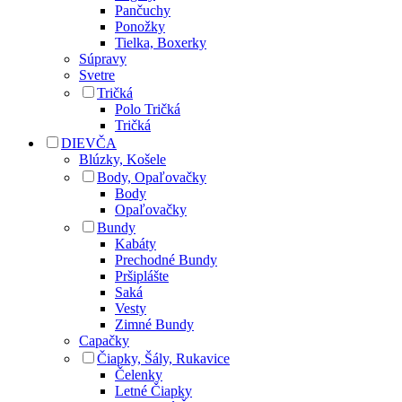
Pančuchy
Ponožky
Tielka, Boxerky
Súpravy
Svetre
Tričká
Polo Tričká
Tričká
DIEVČA
Blúzky, Košele
Body, Opaľovačky
Body
Opaľovačky
Bundy
Kabáty
Prechodné Bundy
Pršiplášte
Saká
Vesty
Zimné Bundy
Capačky
Čiapky, Šály, Rukavice
Čelenky
Letné Čiapky