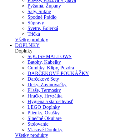
Plavky, Plážová Výbava
Pyžamá, Župany
Šaty, Sukne
Spodné Prádlo
Súpravy
Svetre, Bolerká
Tričká
Všetky produkty
DOPLNKY
Doplnky
SQUISHMALLOWS
Batohy, Kabelky
Cumlíky, Klipy, Puzdra
DARČEKOVÉ POUKÁŽKY
Darčekové Sety
Deky, Zavinovačky
Fľaše, Termosky
Hračky, Hryzátka
Hygiena a starostlivosť
LEGO Doplnky
Plienky, Osušky
Slnečné Okuliare
Stolovanie
Vlasové Doplnky
Všetky produkty