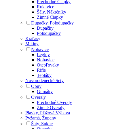
Prechodné Čiapky
Rukavice
Šály, Nákrčníky
Zimné Čiapky
Dupačky, Polodupačky
Dupačky
Polodupačky
Kraťasy
Mikiny
Nohavice
Legíny
Nohavice
Otepľovaky
Rifle
Tepláky
Novorodenecké Sety
Obuv
Gumáky
Overaly
Prechodné Overaly
Zimné Overaly
Plavky, Plážová Výbava
Pyžamá, Župany
Šaty, Sukne
Overaly