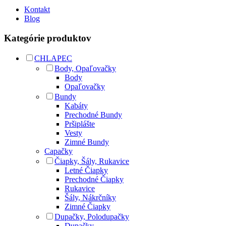
Kontakt
Blog
Kategórie produktov
CHLAPEC
Body, Opaľovačky
Body
Opaľovačky
Bundy
Kabáty
Prechodné Bundy
Pršiplášte
Vesty
Zimné Bundy
Capačky
Čiapky, Šály, Rukavice
Letné Čiapky
Prechodné Čiapky
Rukavice
Šály, Nákrčníky
Zimné Čiapky
Dupačky, Polodupačky
Dupačky