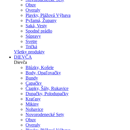
Obuv
Overaly
Plavky, Plážová Výbava
Pyžamá, Župany
Saká, Vesty
Spodné prádlo
Súpravy
Svetre
Tričká
Všetky produkty
DIEVČA
Dievča
Blúzky, Košele
Body, Opaľovačky
Bundy
Capačky
Čiapky, Šály, Rukavice
Dupačky, Polodupačky
Kraťasy
Mikiny
Nohavice
Novorodenecké Sety
Obuv
Overaly