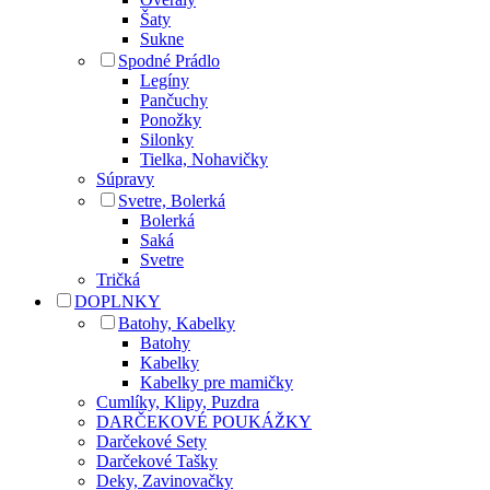
Šaty
Sukne
Spodné Prádlo
Legíny
Pančuchy
Ponožky
Silonky
Tielka, Nohavičky
Súpravy
Svetre, Bolerká
Bolerká
Saká
Svetre
Tričká
DOPLNKY
Batohy, Kabelky
Batohy
Kabelky
Kabelky pre mamičky
Cumlíky, Klipy, Puzdra
DARČEKOVÉ POUKÁŽKY
Darčekové Sety
Darčekové Tašky
Deky, Zavinovačky