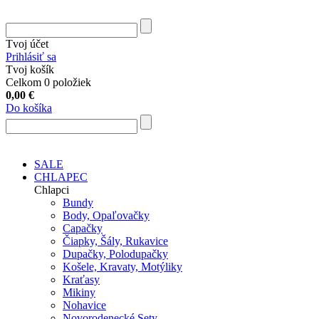
Tvoj účet
Prihlásiť sa
Tvoj košík
Celkom 0 položiek
0,00
€
Do košíka
SALE
CHLAPEC
Chlapci
Bundy
Body, Opaľovačky
Capačky
Čiapky, Šály, Rukavice
Dupačky, Polodupačky
Košele, Kravaty, Motýliky
Kraťasy
Mikiny
Nohavice
Novorodenecké Sety