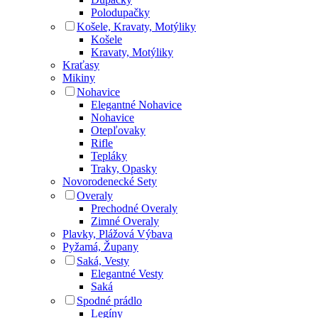
Polodupačky
Košele, Kravaty, Motýliky
Košele
Kravaty, Motýliky
Kraťasy
Mikiny
Nohavice
Elegantné Nohavice
Nohavice
Otepľovaky
Rifle
Tepláky
Traky, Opasky
Novorodenecké Sety
Overaly
Prechodné Overaly
Zimné Overaly
Plavky, Plážová Výbava
Pyžamá, Župany
Saká, Vesty
Elegantné Vesty
Saká
Spodné prádlo
Legíny