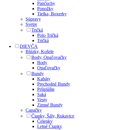
Pančuchy
Ponožky
Tielka, Boxerky
Súpravy
Svetre
Tričká
Polo Tričká
Tričká
DIEVČA
Blúzky, Košele
Body, Opaľovačky
Body
Opaľovačky
Bundy
Kabáty
Prechodné Bundy
Pršiplášte
Saká
Vesty
Zimné Bundy
Capačky
Čiapky, Šály, Rukavice
Čelenky
Letné Čiapky