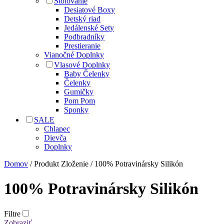
Stolovanie
Desiatové Boxy
Detský riad
Jedálenské Sety
Podbradníky
Prestieranie
Vianočné Doplnky
Vlasové Doplnky
Baby Čelenky
Čelenky
Gumičky
Pom Pom
Sponky
SALE
Chlapec
Dievča
Doplnky
Domov
/ Produkt Zloženie / 100% Potravinársky Silikón
100% Potravinársky Silikón
Filtre
Zobraziť