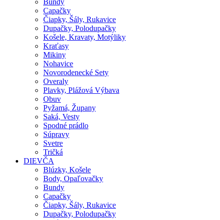
Bundy
Capačky
Čiapky, Šály, Rukavice
Dupačky, Polodupačky
Košele, Kravaty, Motýliky
Kraťasy
Mikiny
Nohavice
Novorodenecké Sety
Overaly
Plavky, Plážová Výbava
Obuv
Pyžamá, Župany
Saká, Vesty
Spodné prádlo
Súpravy
Svetre
Tričká
DIEVČA
Blúzky, Košele
Body, Opaľovačky
Bundy
Capačky
Čiapky, Šály, Rukavice
Dupačky, Polodupačky