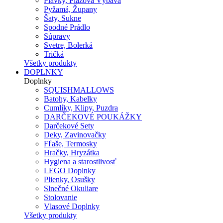
Plavky, Plážová Výbava
Pyžamá, Župany
Šaty, Sukne
Spodné Prádlo
Súpravy
Svetre, Bolerká
Tričká
Všetky produkty
DOPLNKY
Doplnky
SQUISHMALLOWS
Batohy, Kabelky
Cumlíky, Klipy, Puzdra
DARČEKOVÉ POUKÁŽKY
Darčekové Sety
Deky, Zavinovačky
Fľaše, Termosky
Hračky, Hryzátka
Hygiena a starostlivosť
LEGO Doplnky
Plienky, Osušky
Slnečné Okuliare
Stolovanie
Vlasové Doplnky
Všetky produkty