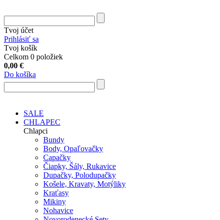
Tvoj účet
Prihlásiť sa
Tvoj košík
Celkom 0 položiek
0,00
€
Do košíka
SALE
CHLAPEC
Chlapci
Bundy
Body, Opaľovačky
Capačky
Čiapky, Šály, Rukavice
Dupačky, Polodupačky
Košele, Kravaty, Motýliky
Kraťasy
Mikiny
Nohavice
Novorodenecké Sety