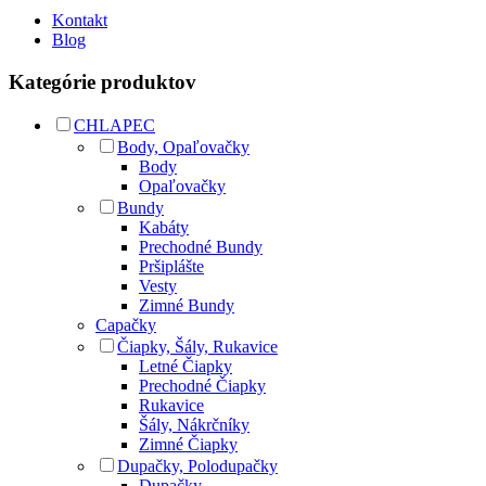
Kontakt
Blog
Kategórie produktov
CHLAPEC
Body, Opaľovačky
Body
Opaľovačky
Bundy
Kabáty
Prechodné Bundy
Pršiplášte
Vesty
Zimné Bundy
Capačky
Čiapky, Šály, Rukavice
Letné Čiapky
Prechodné Čiapky
Rukavice
Šály, Nákrčníky
Zimné Čiapky
Dupačky, Polodupačky
Dupačky