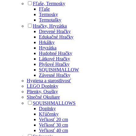
Fľaše, Termosky
Fľaše
Termosky
Termotašky
Hračky, Hryzátka
Drevené Hračky
Edukačné Hračky
Hrkálky
Hryzátka
Hudobné Hračky
Látkové Hračky
Plyšové Hračky
SQUISHMALLOW
Závesné Hračky
Hygiena a starostlivosť
LEGO Doplnky
Plienky, Osušky
Slnečné Okuliare
SQUISHMALLOWS
Doplnky
Kľúčenky
Veľkosť 20 cm
Veľkosť 30 cm
Veľkosť 40 cm