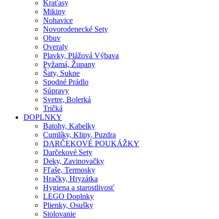
Kraťasy
Mikiny
Nohavice
Novorodenecké Sety
Obuv
Overaly
Plavky, Plážová Výbava
Pyžamá, Župany
Šaty, Sukne
Spodné Prádlo
Súpravy
Svetre, Bolerká
Tričká
DOPLNKY
Batohy, Kabelky
Cumlíky, Klipy, Puzdra
DARČEKOVÉ POUKÁŽKY
Darčekové Sety
Deky, Zavinovačky
Fľaše, Termosky
Hračky, Hryzátka
Hygiena a starostlivosť
LEGO Doplnky
Plienky, Osušky
Stolovanie