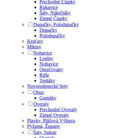
Prechodné Čiapky
Rukavice
Šály, Nákrčníky
Zimné Čiapky
Dupačky, Polodupačky
Dupačky
Polodupačky
Kraťasy
Mikiny
Nohavice
Legíny
Nohavice
Otepľovaky
Rifle
Tepláky
Novorodenecké Sety
Obuv
Gumáky
Overaly
Prechodné Overaly
Zimné Overaly
Plavky, Plážová Výbava
Pyžamá, Župany
Šaty, Sukne
Overaly