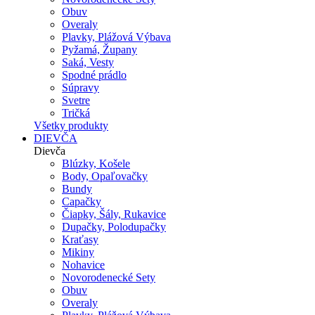
Obuv
Overaly
Plavky, Plážová Výbava
Pyžamá, Župany
Saká, Vesty
Spodné prádlo
Súpravy
Svetre
Tričká
Všetky produkty
DIEVČA
Dievča
Blúzky, Košele
Body, Opaľovačky
Bundy
Capačky
Čiapky, Šály, Rukavice
Dupačky, Polodupačky
Kraťasy
Mikiny
Nohavice
Novorodenecké Sety
Obuv
Overaly