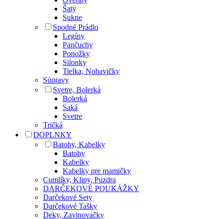
Šaty
Sukne
Spodné Prádlo
Legíny
Pančuchy
Ponožky
Silonky
Tielka, Nohavičky
Súpravy
Svetre, Bolerká
Bolerká
Saká
Svetre
Tričká
DOPLNKY
Batohy, Kabelky
Batohy
Kabelky
Kabelky pre mamičky
Cumlíky, Klipy, Puzdra
DARČEKOVÉ POUKÁŽKY
Darčekové Sety
Darčekové Tašky
Deky, Zavinovačky