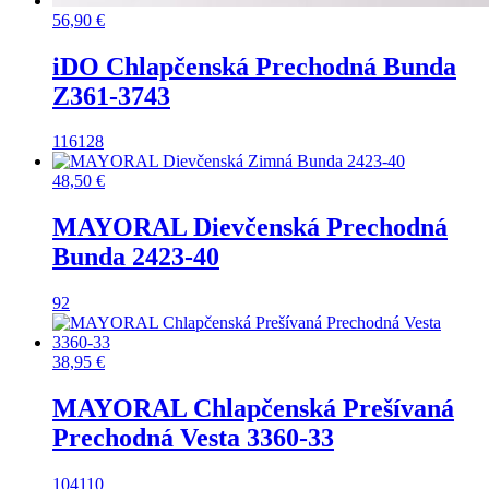
56,90
€
iDO Chlapčenská Prechodná Bunda
Z361-3743
116
128
48,50
€
MAYORAL Dievčenská Prechodná
Bunda 2423-40
92
38,95
€
MAYORAL Chlapčenská Prešívaná
Prechodná Vesta 3360-33
104
110