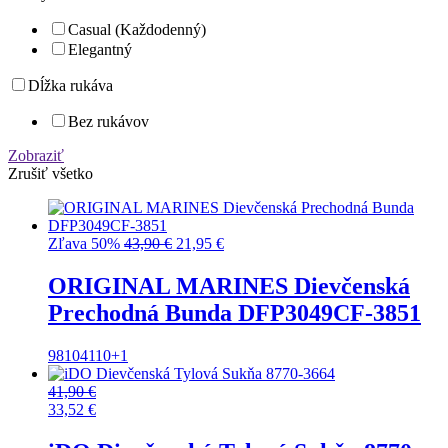
Casual (Každodenný)
Elegantný
Dĺžka rukáva
Bez rukávov
Zobraziť
Zrušiť všetko
Pôvodná
Aktuálna
Zľava 50%
43,90
€
21,95
€
cena
cena
bola:
je:
ORIGINAL MARINES Dievčenská
43,90 €.
21,95 €.
Prechodná Bunda DFP3049CF-3851
98
104
110
+1
41,90
€
33,52
€