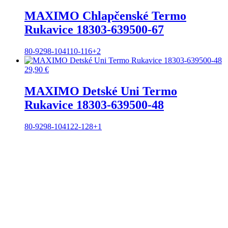
MAXIMO Chlapčenské Termo
Rukavice 18303-639500-67
80-92
98-104
110-116
+2
29,90
€
MAXIMO Detské Uni Termo
Rukavice 18303-639500-48
80-92
98-104
122-128
+1