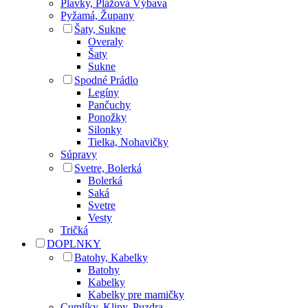
Plavky, Plážová Výbava
Pyžamá, Župany
Šaty, Sukne
Overaly
Šaty
Sukne
Spodné Prádlo
Legíny
Pančuchy
Ponožky
Silonky
Tielka, Nohavičky
Súpravy
Svetre, Bolerká
Bolerká
Saká
Svetre
Vesty
Tričká
DOPLNKY
Batohy, Kabelky
Batohy
Kabelky
Kabelky pre mamičky
Cumlíky, Klipy, Puzdra