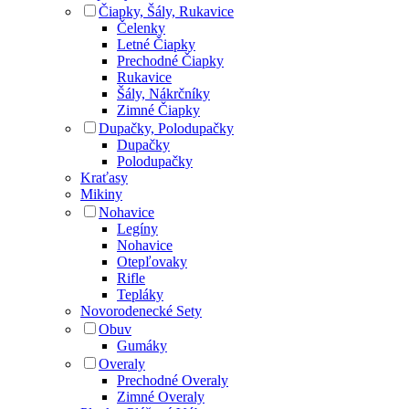
Čiapky, Šály, Rukavice
Čelenky
Letné Čiapky
Prechodné Čiapky
Rukavice
Šály, Nákrčníky
Zimné Čiapky
Dupačky, Polodupačky
Dupačky
Polodupačky
Kraťasy
Mikiny
Nohavice
Legíny
Nohavice
Otepľovaky
Rifle
Tepláky
Novorodenecké Sety
Obuv
Gumáky
Overaly
Prechodné Overaly
Zimné Overaly