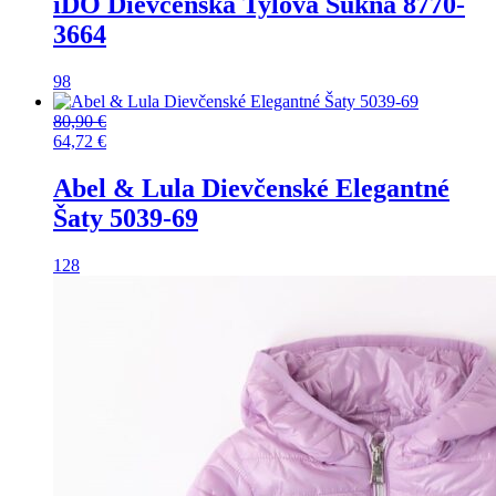
iDO Dievčenská Tylová Sukňa 8770-
3664
98
80,90
€
64,72
€
Abel & Lula Dievčenské Elegantné
Šaty 5039-69
128