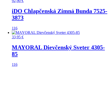
92,90
€
iDO Chlapčenská Zimná Bunda 7525-
3873
116
33,95
€
MAYORAL Dievčenský Sveter 4305-
85
116