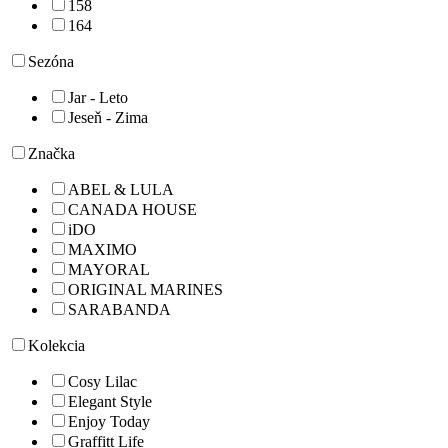
158
164
Sezóna
Jar - Leto
Jeseň - Zima
Značka
ABEL & LULA
CANADA HOUSE
iDO
MAXIMO
MAYORAL
ORIGINAL MARINES
SARABANDA
Kolekcia
Cosy Lilac
Elegant Style
Enjoy Today
Graffitt Life