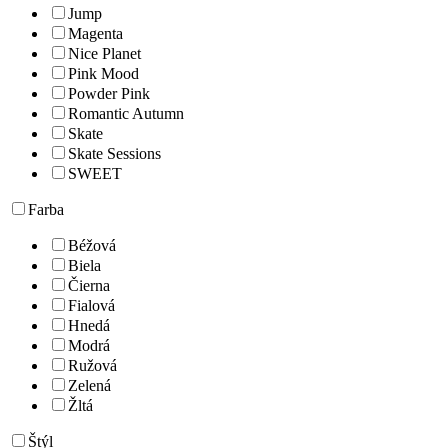
Jump
Magenta
Nice Planet
Pink Mood
Powder Pink
Romantic Autumn
Skate
Skate Sessions
SWEET
Farba
Béžová
Biela
Čierna
Fialová
Hnedá
Modrá
Ružová
Zelená
Žltá
Štýl