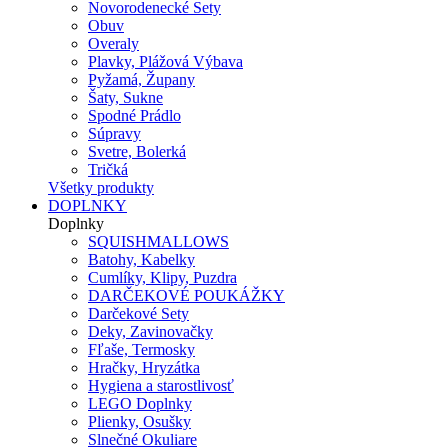
Novorodenecké Sety
Obuv
Overaly
Plavky, Plážová Výbava
Pyžamá, Župany
Šaty, Sukne
Spodné Prádlo
Súpravy
Svetre, Bolerká
Tričká
Všetky produkty
DOPLNKY
Doplnky
SQUISHMALLOWS
Batohy, Kabelky
Cumlíky, Klipy, Puzdra
DARČEKOVÉ POUKÁŽKY
Darčekové Sety
Deky, Zavinovačky
Fľaše, Termosky
Hračky, Hryzátka
Hygiena a starostlivosť
LEGO Doplnky
Plienky, Osušky
Slnečné Okuliare