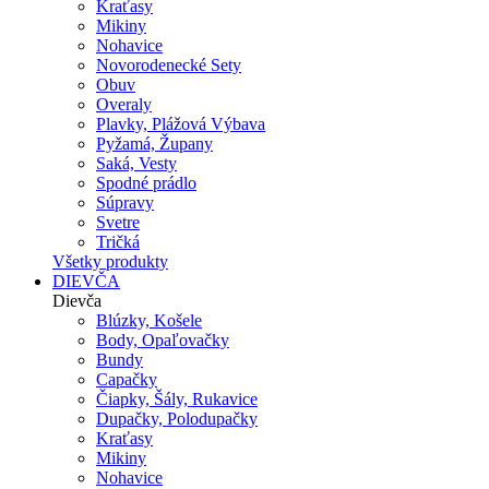
Kraťasy
Mikiny
Nohavice
Novorodenecké Sety
Obuv
Overaly
Plavky, Plážová Výbava
Pyžamá, Župany
Saká, Vesty
Spodné prádlo
Súpravy
Svetre
Tričká
Všetky produkty
DIEVČA
Dievča
Blúzky, Košele
Body, Opaľovačky
Bundy
Capačky
Čiapky, Šály, Rukavice
Dupačky, Polodupačky
Kraťasy
Mikiny
Nohavice