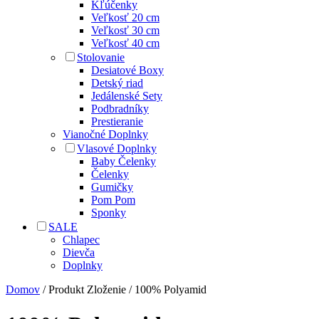
Kľúčenky
Veľkosť 20 cm
Veľkosť 30 cm
Veľkosť 40 cm
Stolovanie
Desiatové Boxy
Detský riad
Jedálenské Sety
Podbradníky
Prestieranie
Vianočné Doplnky
Vlasové Doplnky
Baby Čelenky
Čelenky
Gumičky
Pom Pom
Sponky
SALE
Chlapec
Dievča
Doplnky
Domov
/ Produkt Zloženie / 100% Polyamid