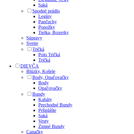
Saká
Spodné prádlo
Legíny
Pančuchy
Ponožky
Tielka, Boxerky
Súpravy
Svetre
Tričká
Polo Tričká
Tričká
DIEVČA
Blúzky, Košele
Body, Opaľovačky
Body
Opaľovačky
Bundy
Kabáty
Prechodné Bundy
Pršiplášte
Saká
Vesty
Zimné Bundy
Capačky