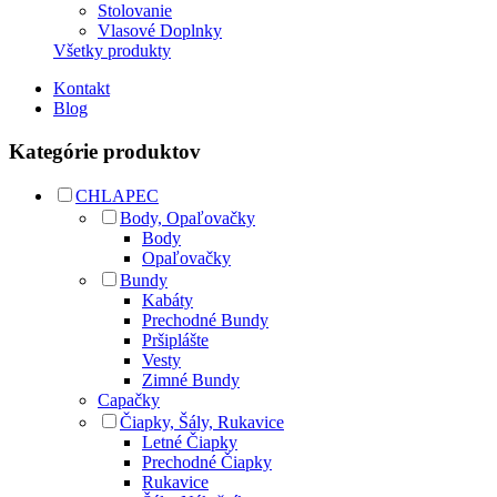
Stolovanie
Vlasové Doplnky
Všetky produkty
Kontakt
Blog
Kategórie produktov
CHLAPEC
Body, Opaľovačky
Body
Opaľovačky
Bundy
Kabáty
Prechodné Bundy
Pršiplášte
Vesty
Zimné Bundy
Capačky
Čiapky, Šály, Rukavice
Letné Čiapky
Prechodné Čiapky
Rukavice