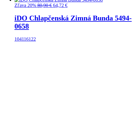
Pôvodná
Aktuálna
Zľava 20%
80,90
€
64,72
€
cena
cena
bola:
je:
iDO Chlapčenská Zimná Bunda 5494-
80,90 €.
64,72 €.
0658
104
116
122