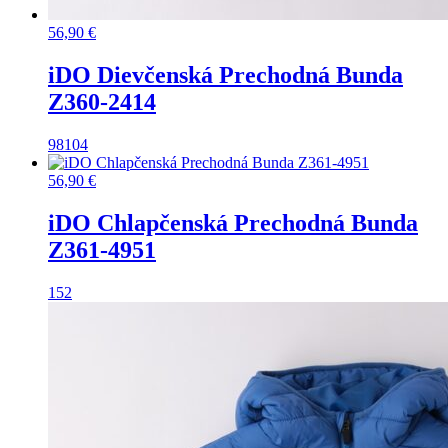
56,90
€
iDO Dievčenská Prechodná Bunda
Z360-2414
98
104
56,90
€
iDO Chlapčenská Prechodná Bunda
Z361-4951
152