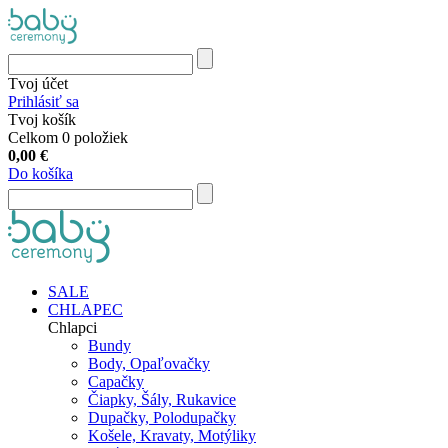
Tvoj účet
Prihlásiť sa
Tvoj košík
Celkom 0 položiek
0,00
€
Do košíka
SALE
CHLAPEC
Chlapci
Bundy
Body, Opaľovačky
Capačky
Čiapky, Šály, Rukavice
Dupačky, Polodupačky
Košele, Kravaty, Motýliky