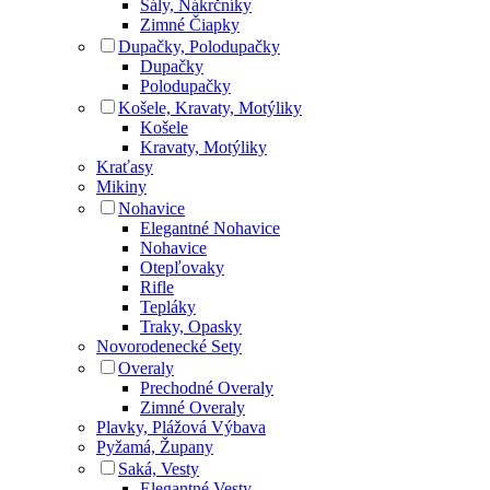
Šály, Nákrčníky
Zimné Čiapky
Dupačky, Polodupačky
Dupačky
Polodupačky
Košele, Kravaty, Motýliky
Košele
Kravaty, Motýliky
Kraťasy
Mikiny
Nohavice
Elegantné Nohavice
Nohavice
Otepľovaky
Rifle
Tepláky
Traky, Opasky
Novorodenecké Sety
Overaly
Prechodné Overaly
Zimné Overaly
Plavky, Plážová Výbava
Pyžamá, Župany
Saká, Vesty
Elegantné Vesty