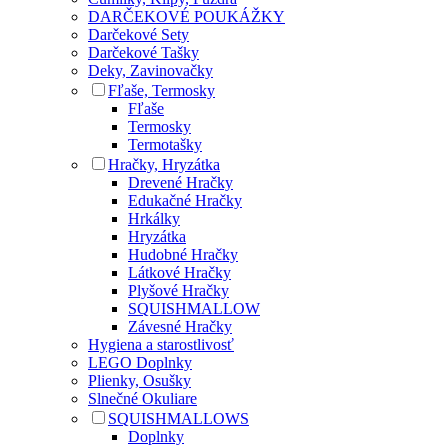
DARČEKOVÉ POUKÁŽKY
Darčekové Sety
Darčekové Tašky
Deky, Zavinovačky
Fľaše, Termosky
Fľaše
Termosky
Termotašky
Hračky, Hryzátka
Drevené Hračky
Edukačné Hračky
Hrkálky
Hryzátka
Hudobné Hračky
Látkové Hračky
Plyšové Hračky
SQUISHMALLOW
Závesné Hračky
Hygiena a starostlivosť
LEGO Doplnky
Plienky, Osušky
Slnečné Okuliare
SQUISHMALLOWS
Doplnky