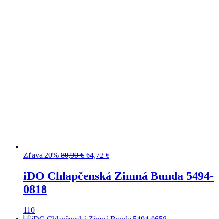
Pôvodná
Aktuálna
Zľava 20%
80,90
€
64,72
€
cena
cena
bola:
je:
iDO Chlapčenská Zimná Bunda 5494-
80,90 €.
64,72 €.
0818
110