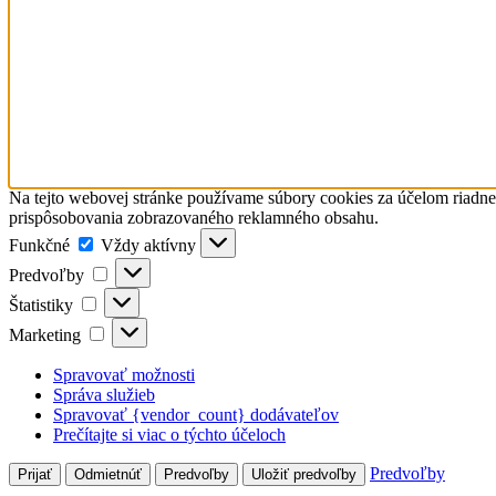
Na tejto webovej stránke používame súbory cookies za účelom riadn
prispôsobovania zobrazovaného reklamného obsahu.
Funkčné
Funkčné
Vždy aktívny
Predvoľby
Predvoľby
Štatistiky
Štatistiky
Marketing
Marketing
Spravovať možnosti
Správa služieb
Spravovať {vendor_count} dodávateľov
Prečítajte si viac o týchto účeloch
Predvoľby
Prijať
Odmietnúť
Predvoľby
Uložiť predvoľby