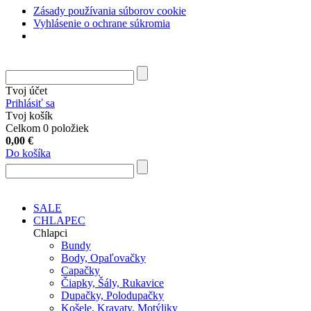
Zásady používania súborov cookie
Vyhlásenie o ochrane súkromia
Tvoj účet
Prihlásiť sa
Tvoj košík
Celkom 0 položiek
0,00
€
Do košíka
SALE
CHLAPEC
Chlapci
Bundy
Body, Opaľovačky
Capačky
Čiapky, Šály, Rukavice
Dupačky, Polodupačky
Košele, Kravaty, Motýliky