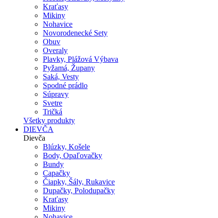
Kraťasy
Mikiny
Nohavice
Novorodenecké Sety
Obuv
Overaly
Plavky, Plážová Výbava
Pyžamá, Župany
Saká, Vesty
Spodné prádlo
Súpravy
Svetre
Tričká
Všetky produkty
DIEVČA
Dievča
Blúzky, Košele
Body, Opaľovačky
Bundy
Capačky
Čiapky, Šály, Rukavice
Dupačky, Polodupačky
Kraťasy
Mikiny
Nohavice