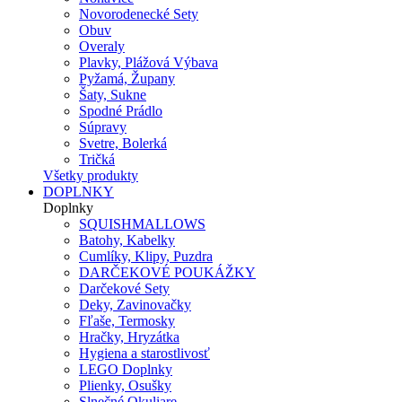
Novorodenecké Sety
Obuv
Overaly
Plavky, Plážová Výbava
Pyžamá, Župany
Šaty, Sukne
Spodné Prádlo
Súpravy
Svetre, Bolerká
Tričká
Všetky produkty
DOPLNKY
Doplnky
SQUISHMALLOWS
Batohy, Kabelky
Cumlíky, Klipy, Puzdra
DARČEKOVÉ POUKÁŽKY
Darčekové Sety
Deky, Zavinovačky
Fľaše, Termosky
Hračky, Hryzátka
Hygiena a starostlivosť
LEGO Doplnky
Plienky, Osušky
Slnečné Okuliare