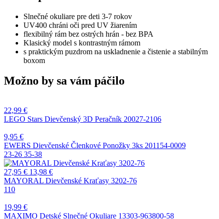
Slnečné okuliare pre deti 3-7 rokov
UV400 chráni oči pred UV žiarením
flexibilný rám bez ostrých hrán - bez BPA
Klasický model s kontrastným rámom
s praktickým puzdrom na uskladnenie a čistenie a stabilným
boxom
Možno by sa vám páčilo
22,99
€
LEGO Stars Dievčenský 3D Peračník 20027-2106
9,95
€
EWERS Dievčenské Členkové Ponožky 3ks 201154-0009
23-26
35-38
27,95
€
13,98
€
MAYORAL Dievčenské Kraťasy 3202-76
110
19,99
€
MAXIMO Detské Slnečné Okuliare 13303-963800-58