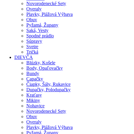
Novorodenecké Sety
Overaly
Plavky, Plážová Výbava
Obuv
Pyžamá, Župany
Saká, Vesty
Spodné prádlo
Súpravy
Svetre
Tričká
DIEVČA
Blúzky, Košele
Body, Opaľovačky
Bundy
Capačky
Čiapky, Šály, Rukavice
Dupačky, Polodupačky
Kraťasy
Mikiny
Nohavice
Novorodenecké Sety
Obuv
Overaly
Plavky, Plážová Výbava
Pyžamá, Župany