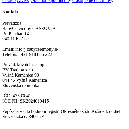
Cookie
GDPR
Obchodné podmienky
Odstúpenie od zmluvy
Kontakt
Prevádzka:
BabyCeremony CASSOVIA
Pri Prachárni 4
040 11 Košice
Email: info@babyceremony.sk
Telefón: +421 918 885 222
Prevádzkovateľ e-shopu:
BV Trading s.r.o.
Vyšná Kamenica 98
044 45 Vyšná Kamenica
Slovenská republika
IČO: 47589841
IČ DPH: SK2024019415
Zapísaná v Obchodnom registri Okresného súdu Košice I, oddiel
Sro, vložka č. 34961/V