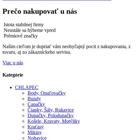
Prečo nakupovať u nás
Istota stabilnej firmy
Neustále sa hýbeme vpred
Prémiové značky
Našim cieľom je dopriať vám neobyčajný pocit z nakupovania, z
tovaru, aj zo zákazníckeho servisu.
Viac o nás
Kategórie
CHLAPEC
Body, Opaľovačky
Bundy
Capačky
Čiapky, Šály, Rukavice
Dupačky, Polodupačky
Košele, Kravaty, Motýliky
Kraťasy
Mikiny
Nohavice