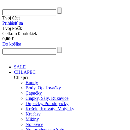
Tvoj účet
Prihlásiť sa
Tvoj košík
Celkom 0 položiek
0,00
€
Do košíka
SALE
CHLAPEC
Chlapci
Bundy
Body, Opaľovačky
Capačky
Čiapky, Šály, Rukavice
Dupačky, Polodupačky
Košele, Kravaty, Motýliky
Kraťasy
Mikiny
Nohavice
Novorodenecké Sety