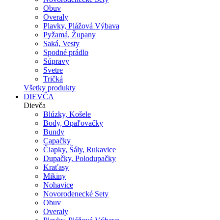
Obuv
Overaly
Plavky, Plážová Výbava
Pyžamá, Župany
Saká, Vesty
Spodné prádlo
Súpravy
Svetre
Tričká
Všetky produkty
DIEVČA
Dievča
Blúzky, Košele
Body, Opaľovačky
Bundy
Capačky
Čiapky, Šály, Rukavice
Dupačky, Polodupačky
Kraťasy
Mikiny
Nohavice
Novorodenecké Sety
Obuv
Overaly