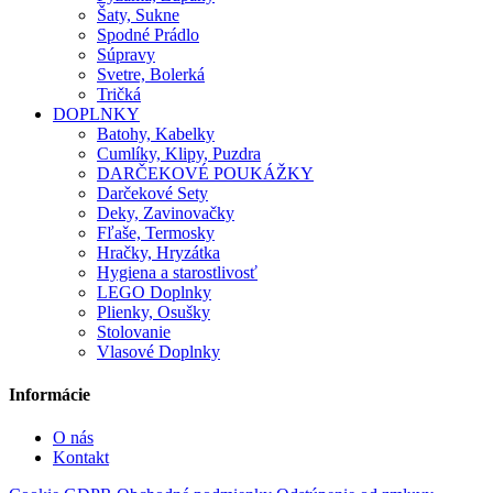
Šaty, Sukne
Spodné Prádlo
Súpravy
Svetre, Bolerká
Tričká
DOPLNKY
Batohy, Kabelky
Cumlíky, Klipy, Puzdra
DARČEKOVÉ POUKÁŽKY
Darčekové Sety
Deky, Zavinovačky
Fľaše, Termosky
Hračky, Hryzátka
Hygiena a starostlivosť
LEGO Doplnky
Plienky, Osušky
Stolovanie
Vlasové Doplnky
Informácie
O nás
Kontakt