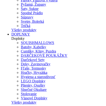
Plavky, Plážová Výbava
Pyžamá, Župany
Šaty, Sukne
Spodné Prádlo
Súpravy
Svetre, Bolerká
Tričká
Všetky produkty
DOPLNKY
Doplnky
SQUISHMALLOWS
Batohy, Kabelky
Cumlíky, Klipy, Puzdra
DARČEKOVÉ POUKÁŽKY
Darčekové Sety
Deky, Zavinovačky
Fľaše, Termosky
Hračky, Hryzátka
Hygiena a starostlivosť
LEGO Doplnky
Plienky, Osušky
Slnečné Okuliare
Stolovanie
Vlasové Doplnky
Všetky produkty