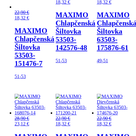
18,32
€
18,32
€
22,90
€
MAXIMO
MAXIMO
18,32
€
Chlapčenská
Chlapčensk
MAXIMO
Šiltovka
Šiltovka
Chlapčenská
53503-
63503-
Šiltovka
142576-48
175876-61
53503-
51-53
49-51
151476-7
51-53
28,90
€
22,90
€
22,90
€
23,12
€
18,32
€
18,32
€