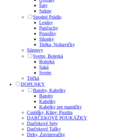
Šaty
Sukne
Spodné Prádlo
Legíny
Pančuchy
Ponožky
Silonky
Tielka, Nohavičky
Súpravy
Svetre, Bolerká
Bolerká
Saká
Svetre
Tričká
DOPLNKY
Batohy, Kabelky
Batohy
Kabelky
Kabelky pre mamičky
Cumlíky, Klipy, Puzdra
DARČEKOVÉ POUKÁŽKY
Darčekové Sety
Darčekové Tašky
Deky, Zavinovačky