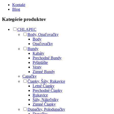
Kontakt
Blog
Kategórie produktov
CHLAPEC
Body, Opaľovačky
Body
Opaľovačky
Bundy
Kabáty
Prechodné Bundy
Pršiplášte
Vesty
Zimné Bundy
Capačky
Čiapky, Šály, Rukavice
Letné Čiapky
Prechodné Čiapky
Rukavice
Šály, Nákrčníky
Zimné Čiapky
Dupačky, Polodupačky
Dupačky