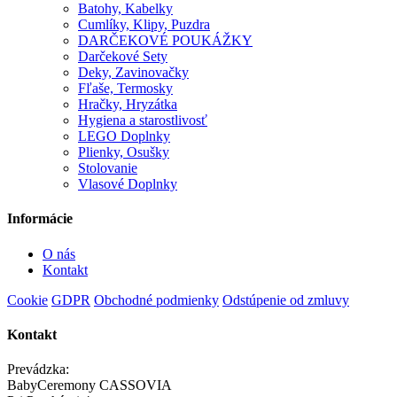
Batohy, Kabelky
Cumlíky, Klipy, Puzdra
DARČEKOVÉ POUKÁŽKY
Darčekové Sety
Deky, Zavinovačky
Fľaše, Termosky
Hračky, Hryzátka
Hygiena a starostlivosť
LEGO Doplnky
Plienky, Osušky
Stolovanie
Vlasové Doplnky
Informácie
O nás
Kontakt
Cookie
GDPR
Obchodné podmienky
Odstúpenie od zmluvy
Kontakt
Prevádzka:
BabyCeremony CASSOVIA