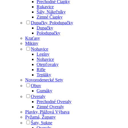
Prechodné Čiapky
Rukavice
Šály, Nákrčníky
Zimné Čiapky
Dupačky, Polodupačky
Dupačky
Polodupačky
Kraťasy
Mikiny
Nohavice
Legíny
Nohavice
Otepľovaky
Rifle
Tepláky
Novorodenecké Sety
Obuv
Gumáky
Overaly
Prechodné Overaly
Zimné Overaly
Plavky, Plážová Výbava
Pyžamá, Župany
Šaty, Sukne
Overaly