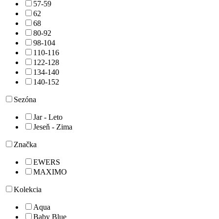
57-59
62
68
80-92
98-104
110-116
122-128
134-140
140-152
Sezóna
Jar - Leto
Jeseň - Zima
Značka
EWERS
MAXIMO
Kolekcia
Aqua
Baby Blue