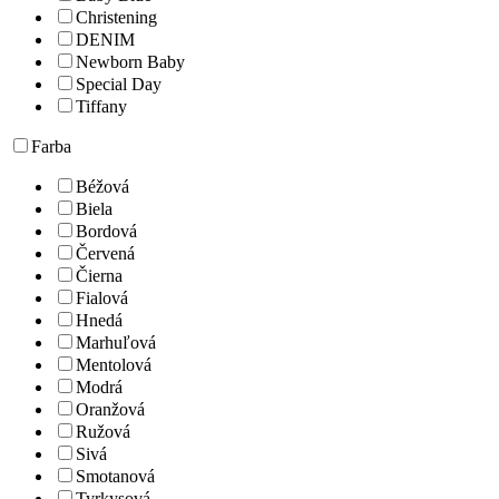
Christening
DENIM
Newborn Baby
Special Day
Tiffany
Farba
Béžová
Biela
Bordová
Červená
Čierna
Fialová
Hnedá
Marhuľová
Mentolová
Modrá
Oranžová
Ružová
Sivá
Smotanová
Tyrkysová