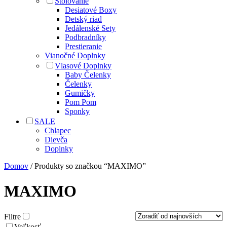
Stolovanie
Desiatové Boxy
Detský riad
Jedálenské Sety
Podbradníky
Prestieranie
Vianočné Doplnky
Vlasové Doplnky
Baby Čelenky
Čelenky
Gumičky
Pom Pom
Sponky
SALE
Chlapec
Dievča
Doplnky
Domov
/ Produkty so značkou “MAXIMO”
MAXIMO
Filtre
Veľkosť