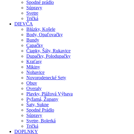
Spodné prádlo
Súpravy
Svetre
Tričká
DIEVČA
Blúzky, Košele
Body, Opaľovačky
Bundy
Capačky
Čiapky, Šály, Rukavice
Dupačky, Polodupačky
Kraťasy
Mikiny
Nohavice
Novorodenecké Sety
Obuv
Overaly
Plavky, Plážová Výbava
Pyžamá, Župany
Šaty, Sukne
Spodné Prádlo
Súpravy
Svetre, Bolerká
Tričká
DOPLNKY