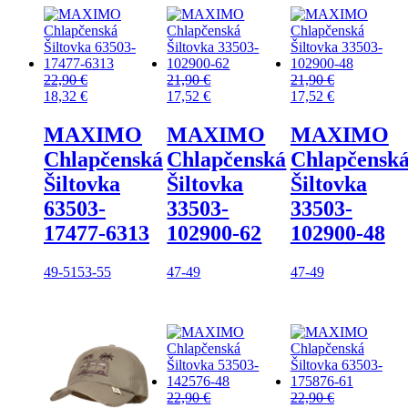
22,90
€
21,90
€
21,90
€
18,32
€
17,52
€
17,52
€
MAXIMO
MAXIMO
MAXIMO
Chlapčenská
Chlapčenská
Chlapčensk
Šiltovka
Šiltovka
Šiltovka
63503-
33503-
33503-
17477-6313
102900-62
102900-48
49-51
53-55
47-49
47-49
22,90
€
22,90
€