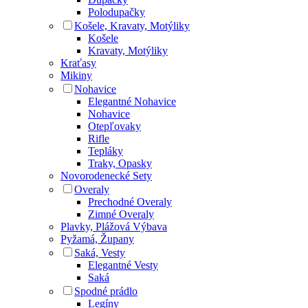
Polodupačky
Košele, Kravaty, Motýliky
Košele
Kravaty, Motýliky
Kraťasy
Mikiny
Nohavice
Elegantné Nohavice
Nohavice
Otepľovaky
Rifle
Tepláky
Traky, Opasky
Novorodenecké Sety
Overaly
Prechodné Overaly
Zimné Overaly
Plavky, Plážová Výbava
Pyžamá, Župany
Saká, Vesty
Elegantné Vesty
Saká
Spodné prádlo
Legíny