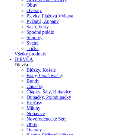
Obuv
Overaly
Plavky, Plážová Výbava
Pyžamá, Župany
Saká, Vesty
Spodné prádlo
Súpravy
Svetre
Tričká
Všetky produkty
DIEVČA
Dievča
Blúzky, Košele
Body, Opaľovačky
Bundy
Capačky
Čiapky, Šály, Rukavice
Dupačky, Polodupačky
Kraťasy
Mikiny
Nohavice
Novorodenecké Sety
Obuv
Overaly