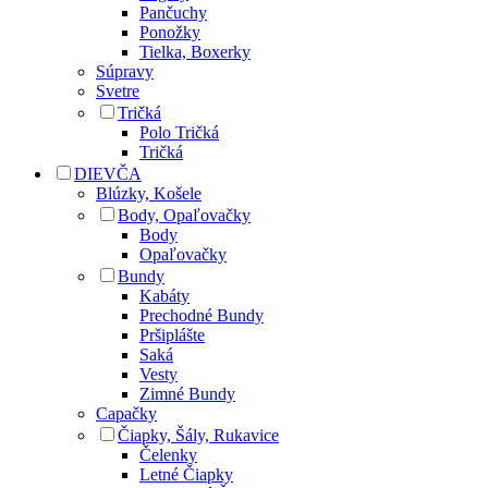
Pančuchy
Ponožky
Tielka, Boxerky
Súpravy
Svetre
Tričká
Polo Tričká
Tričká
DIEVČA
Blúzky, Košele
Body, Opaľovačky
Body
Opaľovačky
Bundy
Kabáty
Prechodné Bundy
Pršiplášte
Saká
Vesty
Zimné Bundy
Capačky
Čiapky, Šály, Rukavice
Čelenky
Letné Čiapky