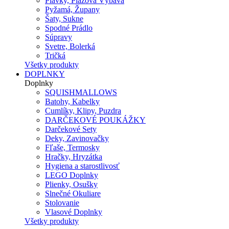
Plavky, Plážová Výbava
Pyžamá, Župany
Šaty, Sukne
Spodné Prádlo
Súpravy
Svetre, Bolerká
Tričká
Všetky produkty
DOPLNKY
Doplnky
SQUISHMALLOWS
Batohy, Kabelky
Cumlíky, Klipy, Puzdra
DARČEKOVÉ POUKÁŽKY
Darčekové Sety
Deky, Zavinovačky
Fľaše, Termosky
Hračky, Hryzátka
Hygiena a starostlivosť
LEGO Doplnky
Plienky, Osušky
Slnečné Okuliare
Stolovanie
Vlasové Doplnky
Všetky produkty