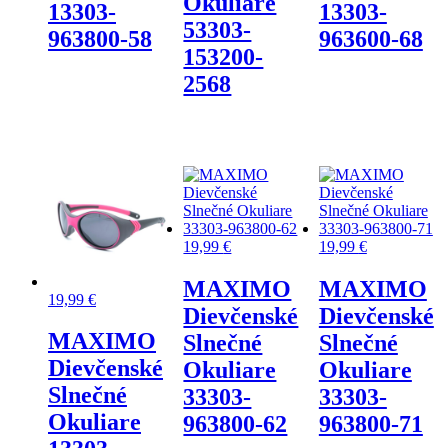
Okuliare
13303-
13303-
53303-
963800-58
963600-68
153200-
2568
19,99
€
19,99
€
MAXIMO
MAXIMO
19,99
€
Dievčenské
Dievčenské
MAXIMO
Slnečné
Slnečné
Dievčenské
Okuliare
Okuliare
Slnečné
33303-
33303-
Okuliare
963800-62
963800-71