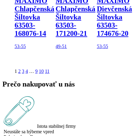
MAXIMO
MAXIMO
MAXIMO
Chlapčenská
Chlapčenská
Dievčenská
Šiltovka
Šiltovka
Šiltovka
63503-
63503-
63503-
168076-14
171200-21
174676-20
53-55
49-51
53-55
1
2
3
4
…
9
10
11
Prečo nakupovať u nás
Istota stabilnej firmy
Neustále sa hýbeme vpred