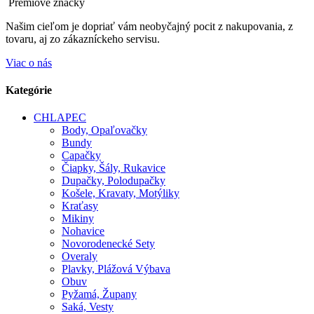
Prémiové značky
Našim cieľom je dopriať vám neobyčajný pocit z nakupovania, z
tovaru, aj zo zákazníckeho servisu.
Viac o nás
Kategórie
CHLAPEC
Body, Opaľovačky
Bundy
Capačky
Čiapky, Šály, Rukavice
Dupačky, Polodupačky
Košele, Kravaty, Motýliky
Kraťasy
Mikiny
Nohavice
Novorodenecké Sety
Overaly
Plavky, Plážová Výbava
Obuv
Pyžamá, Župany
Saká, Vesty