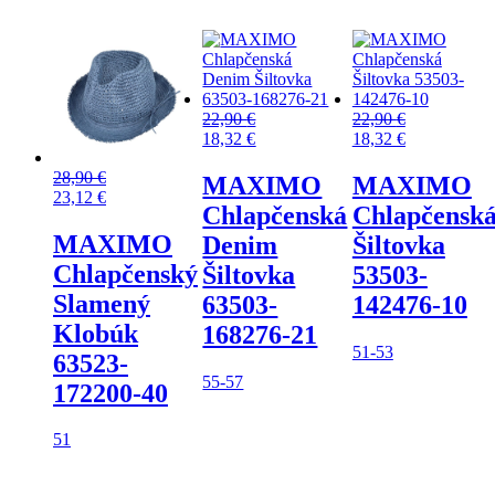
22,90
€
22,90
€
18,32
€
18,32
€
28,90
€
MAXIMO
MAXIMO
23,12
€
Chlapčenská
Chlapčensk
MAXIMO
Denim
Šiltovka
Chlapčenský
Šiltovka
53503-
Slamený
63503-
142476-10
Klobúk
168276-21
51-53
63523-
55-57
172200-40
51