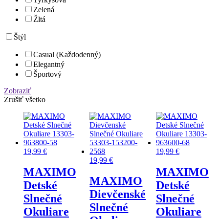
Zelená
Žltá
Štýl
Casual (Každodenný)
Elegantný
Športový
Zobraziť
Zrušiť všetko
19,99
€
19,99
€
19,99
€
MAXIMO
MAXIMO
MAXIMO
Detské
Detské
Dievčenské
Slnečné
Slnečné
Slnečné
Okuliare
Okuliare