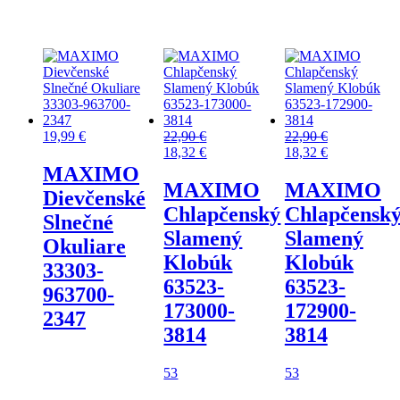
19,99
€
22,90
€
22,90
€
18,32
€
18,32
€
MAXIMO
MAXIMO
MAXIMO
Dievčenské
Chlapčenský
Chlapčensk
Slnečné
Slamený
Slamený
Okuliare
Klobúk
Klobúk
33303-
63523-
63523-
963700-
173000-
172900-
2347
3814
3814
53
53