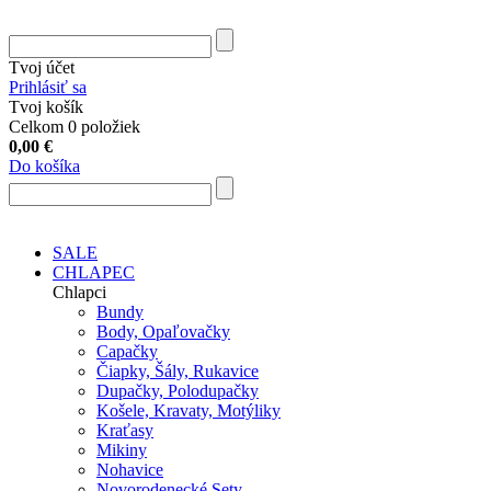
Tvoj účet
Prihlásiť sa
Tvoj košík
Celkom 0 položiek
0,00
€
Do košíka
SALE
CHLAPEC
Chlapci
Bundy
Body, Opaľovačky
Capačky
Čiapky, Šály, Rukavice
Dupačky, Polodupačky
Košele, Kravaty, Motýliky
Kraťasy
Mikiny
Nohavice
Novorodenecké Sety