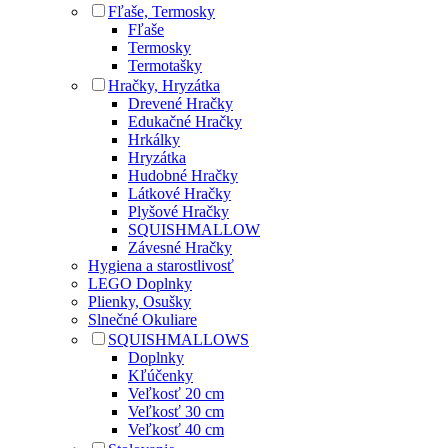
Fľaše, Termosky
Fľaše
Termosky
Termotašky
Hračky, Hryzátka
Drevené Hračky
Edukačné Hračky
Hrkálky
Hryzátka
Hudobné Hračky
Látkové Hračky
Plyšové Hračky
SQUISHMALLOW
Závesné Hračky
Hygiena a starostlivosť
LEGO Doplnky
Plienky, Osušky
Slnečné Okuliare
SQUISHMALLOWS
Doplnky
Kľúčenky
Veľkosť 20 cm
Veľkosť 30 cm
Veľkosť 40 cm