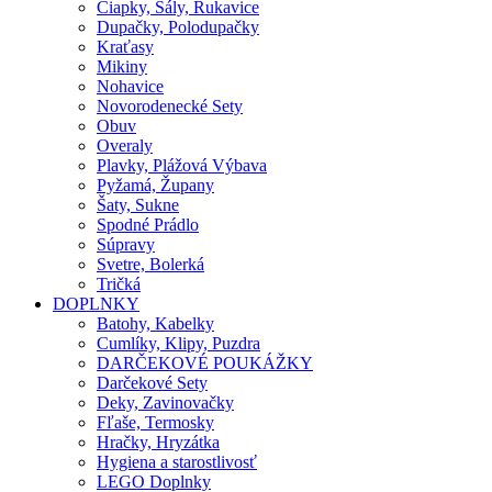
Čiapky, Šály, Rukavice
Dupačky, Polodupačky
Kraťasy
Mikiny
Nohavice
Novorodenecké Sety
Obuv
Overaly
Plavky, Plážová Výbava
Pyžamá, Župany
Šaty, Sukne
Spodné Prádlo
Súpravy
Svetre, Bolerká
Tričká
DOPLNKY
Batohy, Kabelky
Cumlíky, Klipy, Puzdra
DARČEKOVÉ POUKÁŽKY
Darčekové Sety
Deky, Zavinovačky
Fľaše, Termosky
Hračky, Hryzátka
Hygiena a starostlivosť
LEGO Doplnky