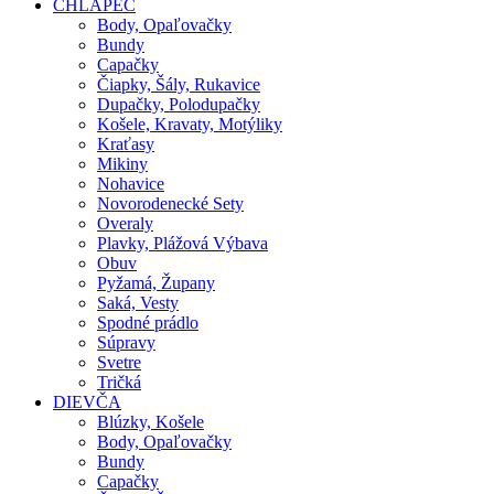
CHLAPEC
Body, Opaľovačky
Bundy
Capačky
Čiapky, Šály, Rukavice
Dupačky, Polodupačky
Košele, Kravaty, Motýliky
Kraťasy
Mikiny
Nohavice
Novorodenecké Sety
Overaly
Plavky, Plážová Výbava
Obuv
Pyžamá, Župany
Saká, Vesty
Spodné prádlo
Súpravy
Svetre
Tričká
DIEVČA
Blúzky, Košele
Body, Opaľovačky
Bundy
Capačky