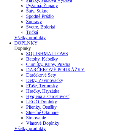
Plavky, Plážová Výbava
Pyžamá, Župany
Šaty, Sukne
Spodné Prádlo
Súpravy
Svetre, Bolerká
Tričká
Všetky produkty
DOPLNKY
Doplnky
SQUISHMALLOWS
Batohy, Kabelky
Cumlíky, Klipy, Puzdra
DARČEKOVÉ POUKÁŽKY
Darčekové Sety
Deky, Zavinovačky
Fľaše, Termosky
Hračky, Hryzátka
Hygiena a starostlivosť
LEGO Doplnky
Plienky, Osušky
Slnečné Okuliare
Stolovanie
Vlasové Doplnky
Všetky produkty