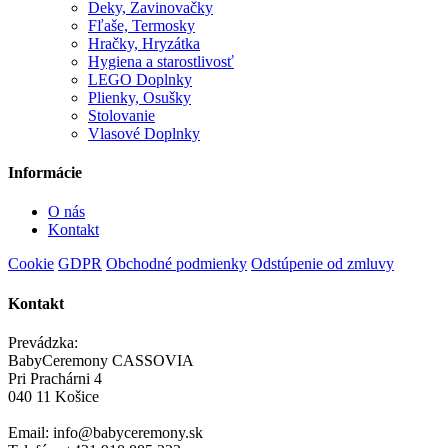
Deky, Zavinovačky
Fľaše, Termosky
Hračky, Hryzátka
Hygiena a starostlivosť
LEGO Doplnky
Plienky, Osušky
Stolovanie
Vlasové Doplnky
Informácie
O nás
Kontakt
Cookie
GDPR
Obchodné podmienky
Odstúpenie od zmluvy
Kontakt
Prevádzka:
BabyCeremony CASSOVIA
Pri Prachárni 4
040 11 Košice
Email: info@babyceremony.sk