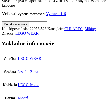
Skvelá hrejivá chlapčenská mikina z flisu s kontrasným zipsom, bez
kapucne
Veľkosť
Vymazať
116
množstvo
LEGO
Pridať do košíka
WEAR
Katalógové číslo:
22973-523
Kategórie:
CHLAPEC
,
Mikiny
Chlapčenská
Značka:
LEGO WEAR
Flísová
Mikina
Základné informácie
22973-
523
Značka
LEGO WEAR
Sezóna
Jeseň – Zima
Kolekcia
LEGO Iconic
Farba
Modrá