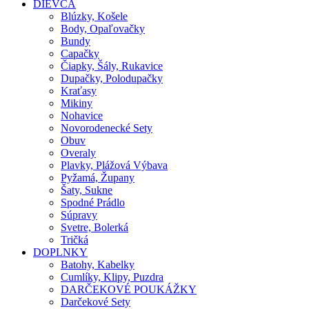
DIEVČA
Blúzky, Košele
Body, Opaľovačky
Bundy
Capačky
Čiapky, Šály, Rukavice
Dupačky, Polodupačky
Kraťasy
Mikiny
Nohavice
Novorodenecké Sety
Obuv
Overaly
Plavky, Plážová Výbava
Pyžamá, Župany
Šaty, Sukne
Spodné Prádlo
Súpravy
Svetre, Bolerká
Tričká
DOPLNKY
Batohy, Kabelky
Cumlíky, Klipy, Puzdra
DARČEKOVÉ POUKÁŽKY
Darčekové Sety