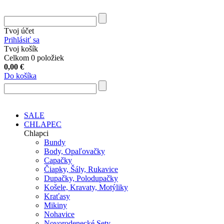
Tvoj účet
Prihlásiť sa
Tvoj košík
Celkom 0 položiek
0,00
€
Do košíka
SALE
CHLAPEC
Chlapci
Bundy
Body, Opaľovačky
Capačky
Čiapky, Šály, Rukavice
Dupačky, Polodupačky
Košele, Kravaty, Motýliky
Kraťasy
Mikiny
Nohavice
Novorodenecké Sety