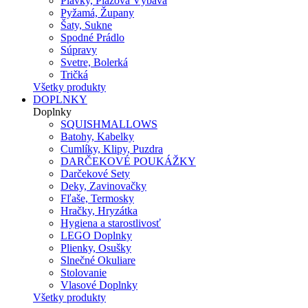
Plavky, Plážová Výbava
Pyžamá, Župany
Šaty, Sukne
Spodné Prádlo
Súpravy
Svetre, Bolerká
Tričká
Všetky produkty
DOPLNKY
Doplnky
SQUISHMALLOWS
Batohy, Kabelky
Cumlíky, Klipy, Puzdra
DARČEKOVÉ POUKÁŽKY
Darčekové Sety
Deky, Zavinovačky
Fľaše, Termosky
Hračky, Hryzátka
Hygiena a starostlivosť
LEGO Doplnky
Plienky, Osušky
Slnečné Okuliare
Stolovanie
Vlasové Doplnky
Všetky produkty