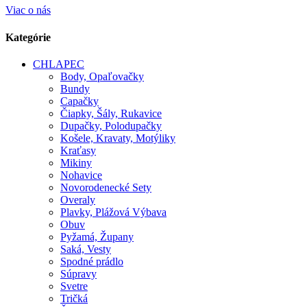
Viac o nás
Kategórie
CHLAPEC
Body, Opaľovačky
Bundy
Capačky
Čiapky, Šály, Rukavice
Dupačky, Polodupačky
Košele, Kravaty, Motýliky
Kraťasy
Mikiny
Nohavice
Novorodenecké Sety
Overaly
Plavky, Plážová Výbava
Obuv
Pyžamá, Župany
Saká, Vesty
Spodné prádlo
Súpravy
Svetre
Tričká