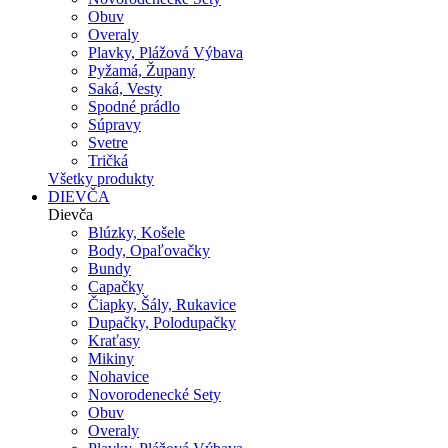
Obuv
Overaly
Plavky, Plážová Výbava
Pyžamá, Župany
Saká, Vesty
Spodné prádlo
Súpravy
Svetre
Tričká
Všetky produkty
DIEVČA
Dievča
Blúzky, Košele
Body, Opaľovačky
Bundy
Capačky
Čiapky, Šály, Rukavice
Dupačky, Polodupačky
Kraťasy
Mikiny
Nohavice
Novorodenecké Sety
Obuv
Overaly