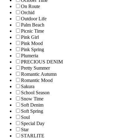
October Time
On Route
Orchid
Outdoor Life
Palm Beach
Picnic Time
Pink Girl
Pink Mood
Pink Spring
Plumeria
PRECIOUS DENIM
Pretty Summer
Romantic Autumn
Romantic Mood
Sakura
School Season
Snow Time
Soft Denim
Soft Spring
Soul
Special Day
Star
STARLITE