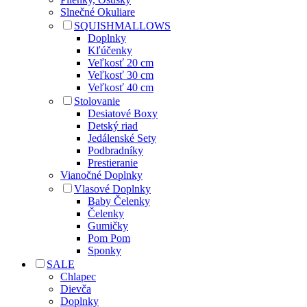
Slnečné Okuliare
SQUISHMALLOWS
Doplnky
Kľúčenky
Veľkosť 20 cm
Veľkosť 30 cm
Veľkosť 40 cm
Stolovanie
Desiatové Boxy
Detský riad
Jedálenské Sety
Podbradníky
Prestieranie
Vianočné Doplnky
Vlasové Doplnky
Baby Čelenky
Čelenky
Gumičky
Pom Pom
Sponky
SALE
Chlapec
Dievča
Doplnky