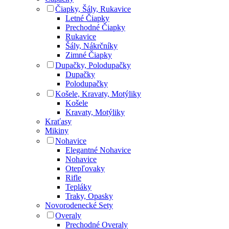
Čiapky, Šály, Rukavice
Letné Čiapky
Prechodné Čiapky
Rukavice
Šály, Nákrčníky
Zimné Čiapky
Dupačky, Polodupačky
Dupačky
Polodupačky
Košele, Kravaty, Motýliky
Košele
Kravaty, Motýliky
Kraťasy
Mikiny
Nohavice
Elegantné Nohavice
Nohavice
Otepľovaky
Rifle
Tepláky
Traky, Opasky
Novorodenecké Sety
Overaly
Prechodné Overaly