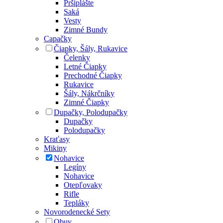
Pršiplášte
Saká
Vesty
Zimné Bundy
Capačky
Čiapky, Šály, Rukavice
Čelenky
Letné Čiapky
Prechodné Čiapky
Rukavice
Šály, Nákrčníky
Zimné Čiapky
Dupačky, Polodupačky
Dupačky
Polodupačky
Kraťasy
Mikiny
Nohavice
Legíny
Nohavice
Otepľovaky
Rifle
Tepláky
Novorodenecké Sety
Obuv