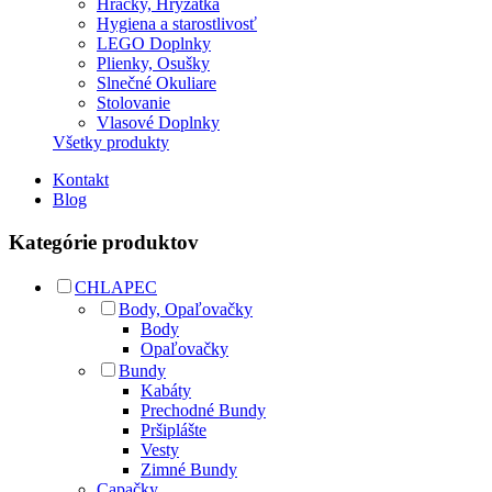
Hračky, Hryzátka
Hygiena a starostlivosť
LEGO Doplnky
Plienky, Osušky
Slnečné Okuliare
Stolovanie
Vlasové Doplnky
Všetky produkty
Kontakt
Blog
Kategórie produktov
CHLAPEC
Body, Opaľovačky
Body
Opaľovačky
Bundy
Kabáty
Prechodné Bundy
Pršiplášte
Vesty
Zimné Bundy
Capačky