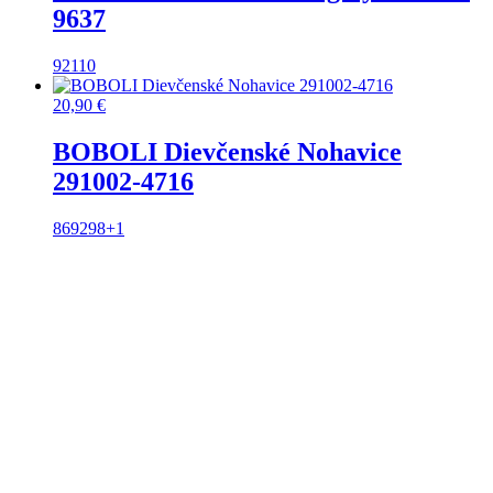
9637
92
110
20,90
€
BOBOLI Dievčenské Nohavice
291002-4716
86
92
98
+1