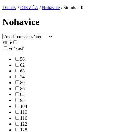
Domov
/
DIEVČA
/
Nohavice
/ Stránka 10
Nohavice
Filtre
Veľkosť
56
62
68
74
80
86
92
98
104
110
116
122
128