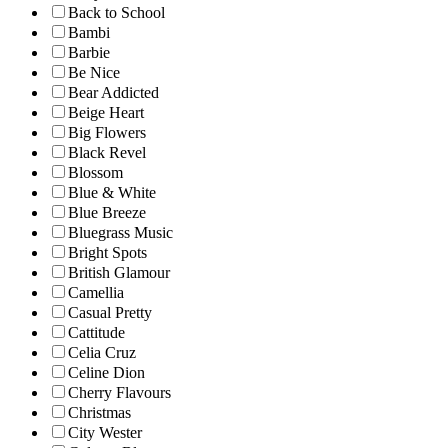
Back to School
Bambi
Barbie
Be Nice
Bear Addicted
Beige Heart
Big Flowers
Black Revel
Blossom
Blue & White
Blue Breeze
Bluegrass Music
Bright Spots
British Glamour
Camellia
Casual Pretty
Cattitude
Celia Cruz
Celine Dion
Cherry Flavours
Christmas
City Wester