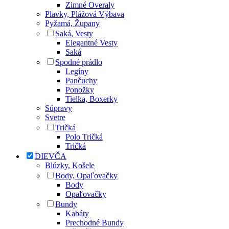
Zimné Overaly
Plavky, Plážová Výbava
Pyžamá, Župany
Saká, Vesty
Elegantné Vesty
Saká
Spodné prádlo
Legíny
Pančuchy
Ponožky
Tielka, Boxerky
Súpravy
Svetre
Tričká
Polo Tričká
Tričká
DIEVČA
Blúzky, Košele
Body, Opaľovačky
Body
Opaľovačky
Bundy
Kabáty
Prechodné Bundy