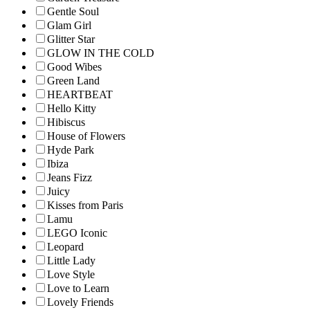
Gentle Soul
Glam Girl
Glitter Star
GLOW IN THE COLD
Good Wibes
Green Land
HEARTBEAT
Hello Kitty
Hibiscus
House of Flowers
Hyde Park
Ibiza
Jeans Fizz
Juicy
Kisses from Paris
Lamu
LEGO Iconic
Leopard
Little Lady
Love Style
Love to Learn
Lovely Friends