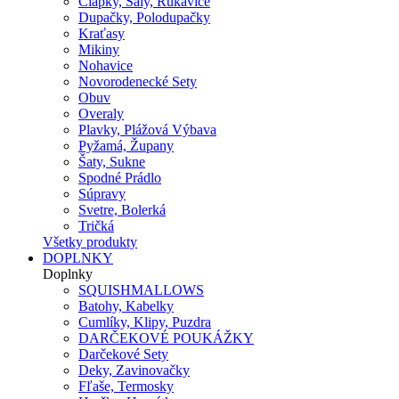
Čiapky, Šály, Rukavice
Dupačky, Polodupačky
Kraťasy
Mikiny
Nohavice
Novorodenecké Sety
Obuv
Overaly
Plavky, Plážová Výbava
Pyžamá, Župany
Šaty, Sukne
Spodné Prádlo
Súpravy
Svetre, Bolerká
Tričká
Všetky produkty
DOPLNKY
Doplnky
SQUISHMALLOWS
Batohy, Kabelky
Cumlíky, Klipy, Puzdra
DARČEKOVÉ POUKÁŽKY
Darčekové Sety
Deky, Zavinovačky
Fľaše, Termosky