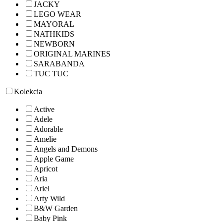
JACKY
LEGO WEAR
MAYORAL
NATHKIDS
NEWBORN
ORIGINAL MARINES
SARABANDA
TUC TUC
Kolekcia
Active
Adele
Adorable
Amelie
Angels and Demons
Apple Game
Apricot
Aria
Ariel
Arty Wild
B&W Garden
Baby Pink