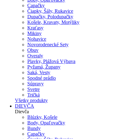
Capačky
Čiapky, Šály, Rukavice
Dupačky, Polodupačky
Košele, Kravaty, Motýliky
Kraťasy
Mikiny
Nohavice
Novorodenecké Sety
Obuv
Overaly
Plavky, Plážová Výbava
Pyžamá, Župany
Saká, Vesty
Spodné prádlo
Súpravy
Svetre
Tričká
Všetky produkty
DIEVČA
Dievča
Blúzky, Košele
Body, Opaľovačky
Bundy
Capačky