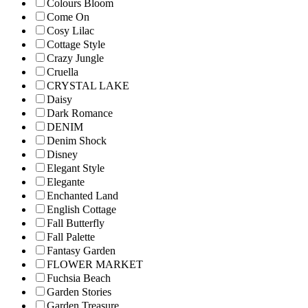
Colours Bloom
Come On
Cosy Lilac
Cottage Style
Crazy Jungle
Cruella
CRYSTAL LAKE
Daisy
Dark Romance
DENIM
Denim Shock
Disney
Elegant Style
Elegante
Enchanted Land
English Cottage
Fall Butterfly
Fall Palette
Fantasy Garden
FLOWER MARKET
Fuchsia Beach
Garden Stories
Garden Treasure