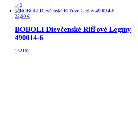
140
22,90
€
BOBOLI Dievčenské Rifľové Legíny
490014-6
152
162