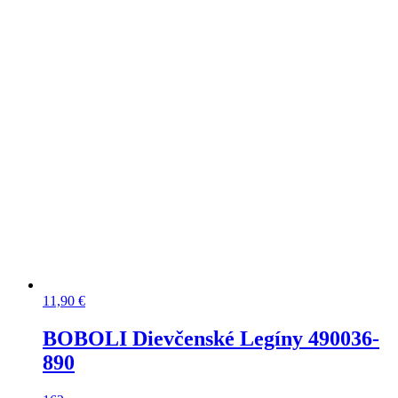
11,90
€
BOBOLI Dievčenské Legíny 490036-
890