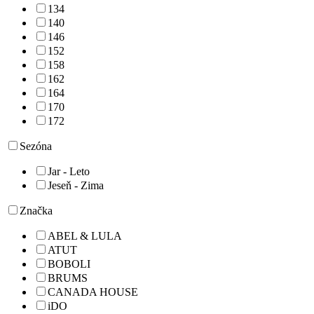
134
140
146
152
158
162
164
170
172
Sezóna
Jar - Leto
Jeseň - Zima
Značka
ABEL & LULA
ATUT
BOBOLI
BRUMS
CANADA HOUSE
iDO