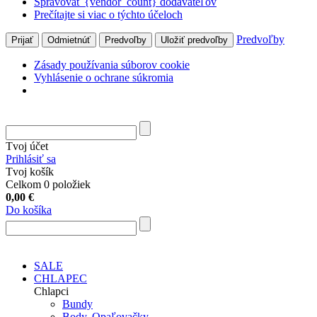
Spravovať {vendor_count} dodávateľov
Prečítajte si viac o týchto účeloch
Predvoľby
Prijať
Odmietnúť
Predvoľby
Uložiť predvoľby
Zásady používania súborov cookie
Vyhlásenie o ochrane súkromia
Tvoj účet
Prihlásiť sa
Tvoj košík
Celkom 0 položiek
0,00
€
Do košíka
SALE
CHLAPEC
Chlapci
Bundy
Body, Opaľovačky