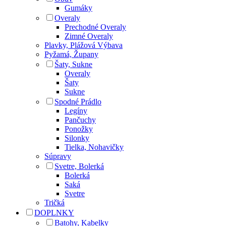
Gumáky
Overaly
Prechodné Overaly
Zimné Overaly
Plavky, Plážová Výbava
Pyžamá, Župany
Šaty, Sukne
Overaly
Šaty
Sukne
Spodné Prádlo
Legíny
Pančuchy
Ponožky
Silonky
Tielka, Nohavičky
Súpravy
Svetre, Bolerká
Bolerká
Saká
Svetre
Tričká
DOPLNKY
Batohy, Kabelky