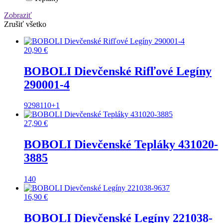
Zobraziť
Zrušiť všetko
20,90
€
BOBOLI Dievčenské Rifľové Legíny
290001-4
92
98
110
+1
27,90
€
BOBOLI Dievčenské Tepláky 431020-
3885
140
16,90
€
BOBOLI Dievčenské Legíny 221038-