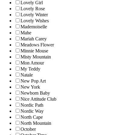
Lovely Girl
Lovely Rose
Lovely Winter
Lovely Wishes
Mademoiselle
Mahe
Mariah Carey
Meadows Flower
Minnie Mouse
Misty Mountain
Mon Amour
My Teddy
Natale
New Pop Art
New York
Newborn Baby
Nice Attitude Club
Nordic Path
Nordic Way
North Cape
North Mountain
October