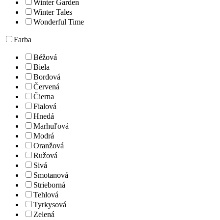
Winter Garden
Winter Tales
Wonderful Time
Farba
Béžová
Biela
Bordová
Červená
Čierna
Fialová
Hnedá
Marhuľová
Modrá
Oranžová
Ružová
Sivá
Smotanová
Strieborná
Tehlová
Tyrkysová
Zelená