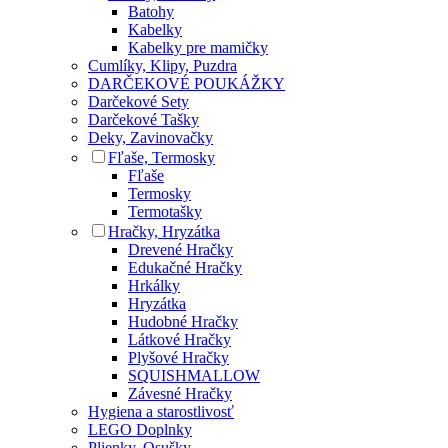
Batohy
Kabelky
Kabelky pre mamičky
Cumlíky, Klipy, Puzdra
DARČEKOVÉ POUKÁŽKY
Darčekové Sety
Darčekové Tašky
Deky, Zavinovačky
Fľaše, Termosky
Fľaše
Termosky
Termotašky
Hračky, Hryzátka
Drevené Hračky
Edukačné Hračky
Hrkálky
Hryzátka
Hudobné Hračky
Látkové Hračky
Plyšové Hračky
SQUISHMALLOW
Závesné Hračky
Hygiena a starostlivosť
LEGO Doplnky
Plienky, Osušky