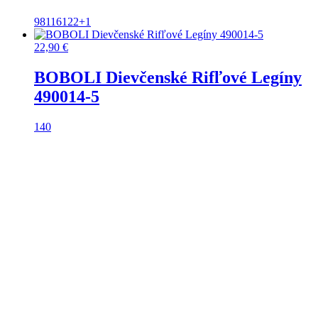
98
116
122
+1
22,90
€
BOBOLI Dievčenské Rifľové Legíny
490014-5
140