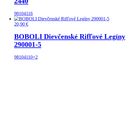
2440
98
104
116
20,90
€
BOBOLI Dievčenské Rifľové Legíny
290001-5
98
104
110
+2