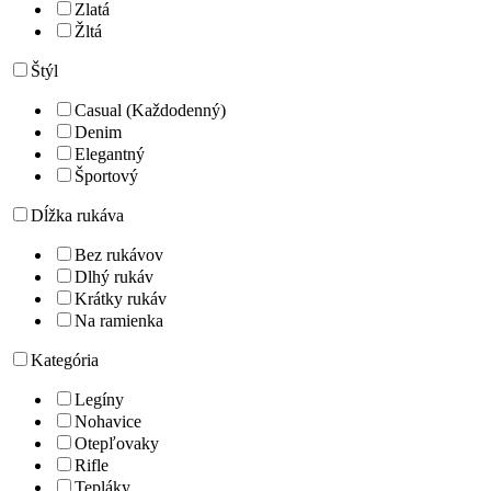
Zlatá
Žltá
Štýl
Casual (Každodenný)
Denim
Elegantný
Športový
Dĺžka rukáva
Bez rukávov
Dlhý rukáv
Krátky rukáv
Na ramienka
Kategória
Legíny
Nohavice
Otepľovaky
Rifle
Tepláky