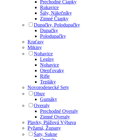
Prechodné Čiapky
Rukavice
Šály, Nákrčníky
Zimné Čiapky
Dupačky, Polodupačky
Dupačky
Polodupačky
Kraťasy
Mikiny
Nohavice
Legíny
Nohavice
Otepľovaky
Rifle
Tepláky
Novorodenecké Sety
Obuv
Gumáky
Overaly
Prechodné Overaly
Zimné Overaly
Plavky, Plážová Výbava
Pyžamá, Župany
Šaty, Sukne
Overaly