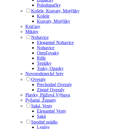
Polodupačky
Košele, Kravaty, Motýliky
Košele
Kravaty, Motýliky
Kraťasy
Mikiny
Nohavice
Elegantné Nohavice
Nohavice
Otepľovaky
Rifle
Tepláky
Traky, Opasky
Novorodenecké Sety
Overaly
Prechodné Overaly
Zimné Overaly
Plavky, Plážová Výbava
Pyžamá, Župany
Saká, Vesty
Elegantné Vesty
Saká
Spodné prádlo
Legíny