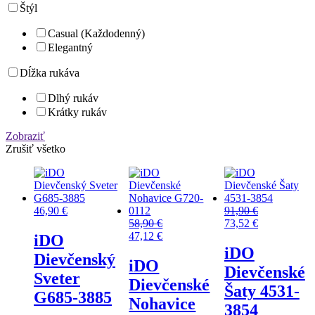
Štýl
Casual (Každodenný)
Elegantný
Dĺžka rukáva
Dlhý rukáv
Krátky rukáv
Zobraziť
Zrušiť všetko
46,90
€
91,90
€
58,90
€
73,52
€
47,12
€
iDO
iDO
Dievčenský
iDO
Dievčenské
Sveter
Dievčenské
Šaty 4531-
G685-3885
Nohavice
3854