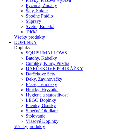
Plavky, Plážová Výbava
Pyžamá, Župany
Šaty, Sukne
Spodné Prádlo
Súpravy
Svetre, Bolerká
Tričká
Všetky produkty
DOPLNKY
Doplnky
SQUISHMALLOWS
Batohy, Kabelky
Cumlíky, Klipy, Puzdra
DARČEKOVÉ POUKÁŽKY
Darčekové Sety
Deky, Zavinovačky
Fľaše, Termosky
Hračky, Hryzátka
Hygiena a starostlivosť
LEGO Doplnky
Plienky, Osušky
Slnečné Okuliare
Stolovanie
Vlasové Doplnky
Všetky produkty