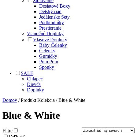
Stolovanie
Desiatové Boxy
Detský riad
Jedálenské Sety
Podbradníky
Prestieranie
Vianočné Doplnky
Vlasové Doplnky
Baby Čelenky
Čelenky
Gumičky
Pom Pom
Sponky
SALE
Chlapec
Dievča
Doplnky
Domov
/ Produkt Kolekcia / Blue & White
Blue & White
Filtre
Veľkosť