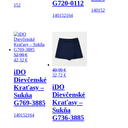
G720-0112
152
140
152
140
152
164
52,90
€
42,32
€
40,90
€
iDO
32,72
€
Dievčenské
iDO
Kraťasy –
Dievčenské
Sukňa
Kraťasy –
G769-3885
Sukňa
140
152
164
G736-3885