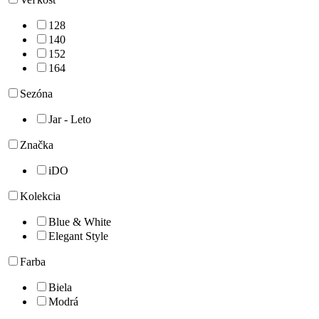
128
140
152
164
Sezóna
Jar - Leto
Značka
iDO
Kolekcia
Blue & White
Elegant Style
Farba
Biela
Modrá