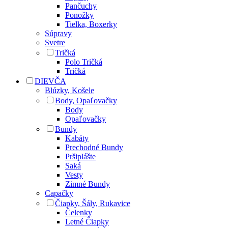
Pančuchy
Ponožky
Tielka, Boxerky
Súpravy
Svetre
Tričká
Polo Tričká
Tričká
DIEVČA
Blúzky, Košele
Body, Opaľovačky
Body
Opaľovačky
Bundy
Kabáty
Prechodné Bundy
Pršiplášte
Saká
Vesty
Zimné Bundy
Capačky
Čiapky, Šály, Rukavice
Čelenky
Letné Čiapky