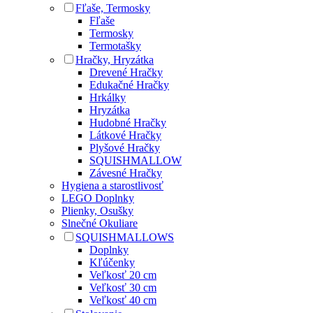
Fľaše, Termosky
Fľaše
Termosky
Termotašky
Hračky, Hryzátka
Drevené Hračky
Edukačné Hračky
Hrkálky
Hryzátka
Hudobné Hračky
Látkové Hračky
Plyšové Hračky
SQUISHMALLOW
Závesné Hračky
Hygiena a starostlivosť
LEGO Doplnky
Plienky, Osušky
Slnečné Okuliare
SQUISHMALLOWS
Doplnky
Kľúčenky
Veľkosť 20 cm
Veľkosť 30 cm
Veľkosť 40 cm