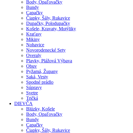
Body, Opaľovačky
Bundy
Capačky
Čiapky, Šály, Rukavice
Dupačky, Polodupačky
Košele, Kravaty, Motýliky
Kraťasy
Mikiny
Nohavice
Novorodenecké Sety
Overaly
Plavky, Plážová Výbava
Obuv
Pyžamá, Župany
Saká, Vesty
Spodné prádlo
Súpravy
Svetre
Tričká
DIEVČA
Blúzky, Košele
Body, Opaľovačky
Bundy
Capačky
Čiapky, Šály, Rukavice