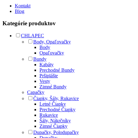
Kontakt
Blog
Kategórie produktov
CHLAPEC
Body, Opaľovačky
Body
Opaľovačky
Bundy
Kabáty
Prechodné Bundy
Pršiplášte
Vesty
Zimné Bundy
Capačky
Čiapky, Šály, Rukavice
Letné Čiapky
Prechodné Čiapky
Rukavice
Šály, Nákrčníky
Zimné Čiapky
Dupačky, Polodupačky
Dupačky