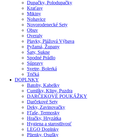
Dupačky, Polodupačky
Kraťasy
Mikiny
Nohavice
Novorodenecké Sety
Obuv
Overaly
Plavky, Plážová Výbava
Pyžamá, Župany
Šaty, Sukne
Spodné Prádlo
Súpravy
Svetre, Bolerká
Tričká
DOPLNKY
Batohy, Kabelky
Cumlíky, Klipy, Puzdra
DARČEKOVÉ POUKÁŽKY
Darčekové Sety
Deky, Zavinovačky
Fľaše, Termosky
Hračky, Hryzátka
Hygiena a starostlivosť
LEGO Doplnky
Plienky, Osušky