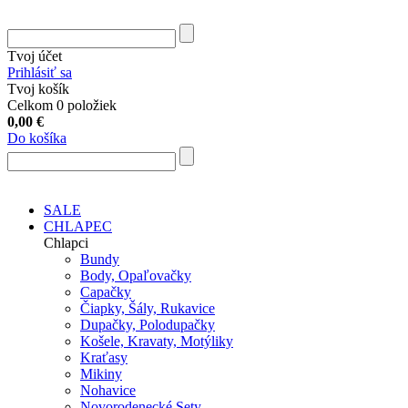
Tvoj účet
Prihlásiť sa
Tvoj košík
Celkom 0 položiek
0,00
€
Do košíka
SALE
CHLAPEC
Chlapci
Bundy
Body, Opaľovačky
Capačky
Čiapky, Šály, Rukavice
Dupačky, Polodupačky
Košele, Kravaty, Motýliky
Kraťasy
Mikiny
Nohavice
Novorodenecké Sety