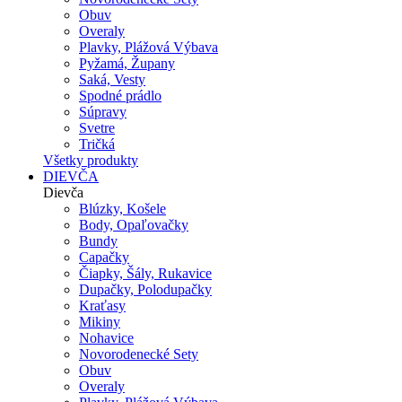
Obuv
Overaly
Plavky, Plážová Výbava
Pyžamá, Župany
Saká, Vesty
Spodné prádlo
Súpravy
Svetre
Tričká
Všetky produkty
DIEVČA
Dievča
Blúzky, Košele
Body, Opaľovačky
Bundy
Capačky
Čiapky, Šály, Rukavice
Dupačky, Polodupačky
Kraťasy
Mikiny
Nohavice
Novorodenecké Sety
Obuv
Overaly