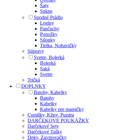
Šaty
Sukne
Spodné Prádlo
Legíny
Pančuchy
Ponožky
Silonky
Tielka, Nohavičky
Súpravy
Svetre, Bolerká
Bolerká
Saká
Svetre
Tričká
DOPLNKY
Batohy, Kabelky
Batohy
Kabelky
Kabelky pre mamičky
Cumlíky, Klipy, Puzdra
DARČEKOVÉ POUKÁŽKY
Darčekové Sety
Darčekové Tašky
Deky, Zavinovačky