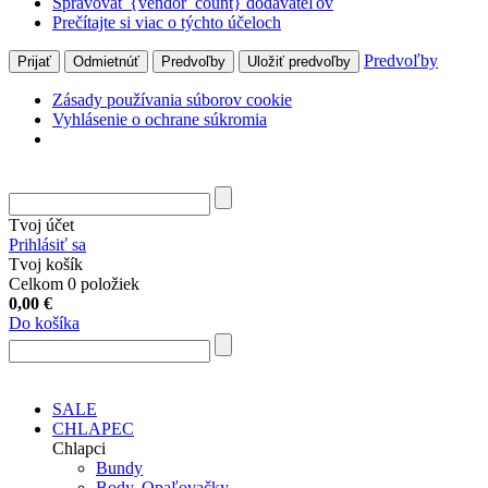
Spravovať {vendor_count} dodávateľov
Prečítajte si viac o týchto účeloch
Predvoľby
Prijať
Odmietnúť
Predvoľby
Uložiť predvoľby
Zásady používania súborov cookie
Vyhlásenie o ochrane súkromia
Tvoj účet
Prihlásiť sa
Tvoj košík
Celkom 0 položiek
0,00
€
Do košíka
SALE
CHLAPEC
Chlapci
Bundy
Body, Opaľovačky