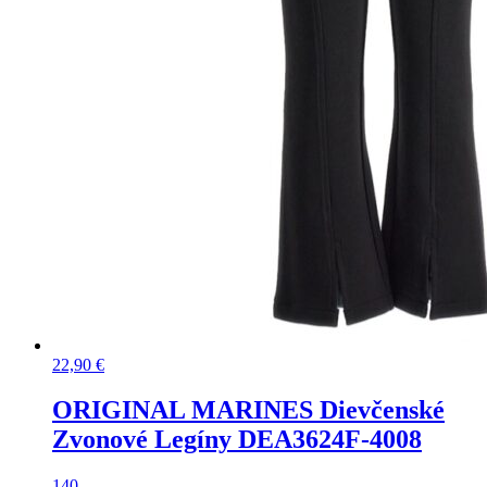
22,90
€
ORIGINAL MARINES Dievčenské
Zvonové Legíny DEA3624F-4008
140