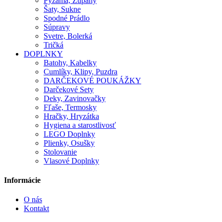
Pyžamá, Župany
Šaty, Sukne
Spodné Prádlo
Súpravy
Svetre, Bolerká
Tričká
DOPLNKY
Batohy, Kabelky
Cumlíky, Klipy, Puzdra
DARČEKOVÉ POUKÁŽKY
Darčekové Sety
Deky, Zavinovačky
Fľaše, Termosky
Hračky, Hryzátka
Hygiena a starostlivosť
LEGO Doplnky
Plienky, Osušky
Stolovanie
Vlasové Doplnky
Informácie
O nás
Kontakt