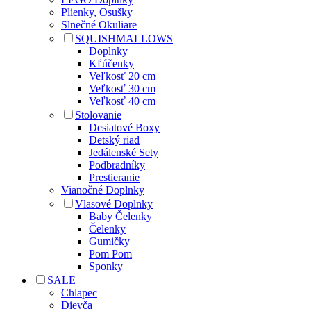
Plienky, Osušky
Slnečné Okuliare
SQUISHMALLOWS
Doplnky
Kľúčenky
Veľkosť 20 cm
Veľkosť 30 cm
Veľkosť 40 cm
Stolovanie
Desiatové Boxy
Detský riad
Jedálenské Sety
Podbradníky
Prestieranie
Vianočné Doplnky
Vlasové Doplnky
Baby Čelenky
Čelenky
Gumičky
Pom Pom
Sponky
SALE
Chlapec
Dievča