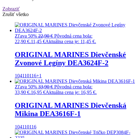
Zobraziť
Zrušiť všetko
Zľava 50%
22,90
€
Pôvodná cena bola:
22,90 €.
11,45
€
Aktuálna cena je: 11,45 €.
ORIGINAL MARINES Dievčenské
Zvonové Legíny DEA3624F-2
104
110
116
+1
Zľava 50%
33,90
€
Pôvodná cena bola:
33,90 €.
16,95
€
Aktuálna cena je: 16,95 €.
ORIGINAL MARINES Dievčenská
Mikina DEA3616F-1
104
110
116