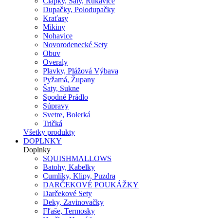
Čiapky, Šály, Rukavice
Dupačky, Polodupačky
Kraťasy
Mikiny
Nohavice
Novorodenecké Sety
Obuv
Overaly
Plavky, Plážová Výbava
Pyžamá, Župany
Šaty, Sukne
Spodné Prádlo
Súpravy
Svetre, Bolerká
Tričká
Všetky produkty
DOPLNKY
Doplnky
SQUISHMALLOWS
Batohy, Kabelky
Cumlíky, Klipy, Puzdra
DARČEKOVÉ POUKÁŽKY
Darčekové Sety
Deky, Zavinovačky
Fľaše, Termosky