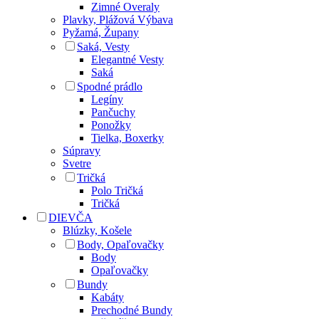
Zimné Overaly
Plavky, Plážová Výbava
Pyžamá, Župany
Saká, Vesty
Elegantné Vesty
Saká
Spodné prádlo
Legíny
Pančuchy
Ponožky
Tielka, Boxerky
Súpravy
Svetre
Tričká
Polo Tričká
Tričká
DIEVČA
Blúzky, Košele
Body, Opaľovačky
Body
Opaľovačky
Bundy
Kabáty
Prechodné Bundy