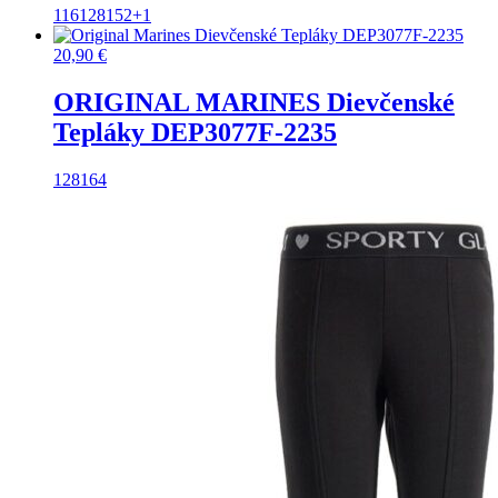
116
128
152
+1
20,90
€
ORIGINAL MARINES Dievčenské
Tepláky DEP3077F-2235
128
164