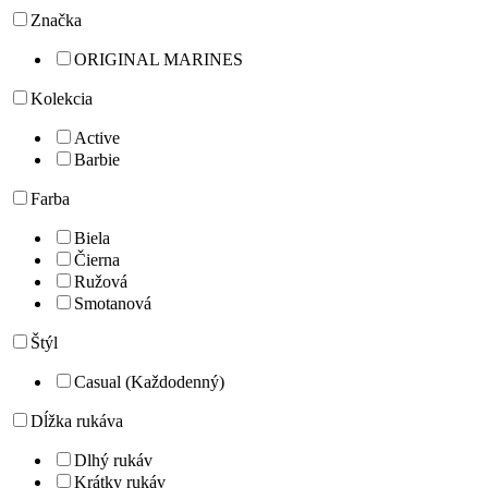
Značka
ORIGINAL MARINES
Kolekcia
Active
Barbie
Farba
Biela
Čierna
Ružová
Smotanová
Štýl
Casual (Každodenný)
Dĺžka rukáva
Dlhý rukáv
Krátky rukáv