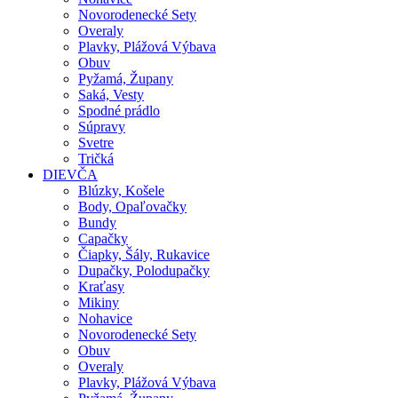
Novorodenecké Sety
Overaly
Plavky, Plážová Výbava
Obuv
Pyžamá, Župany
Saká, Vesty
Spodné prádlo
Súpravy
Svetre
Tričká
DIEVČA
Blúzky, Košele
Body, Opaľovačky
Bundy
Capačky
Čiapky, Šály, Rukavice
Dupačky, Polodupačky
Kraťasy
Mikiny
Nohavice
Novorodenecké Sety
Obuv
Overaly
Plavky, Plážová Výbava