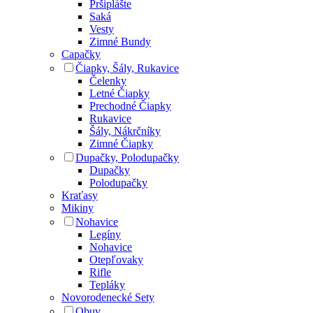
Pršiplášte
Saká
Vesty
Zimné Bundy
Capačky
Čiapky, Šály, Rukavice
Čelenky
Letné Čiapky
Prechodné Čiapky
Rukavice
Šály, Nákrčníky
Zimné Čiapky
Dupačky, Polodupačky
Dupačky
Polodupačky
Kraťasy
Mikiny
Nohavice
Legíny
Nohavice
Otepľovaky
Rifle
Tepláky
Novorodenecké Sety
Obuv