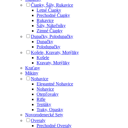
Čiapky, Šály, Rukavice
Letné Čiapky
Prechodné Čiapky
Rukavice
Šály, Nákrčníky
Zimné Čiapky
Dupačky, Polodupačky
Dupačky
Polodupačky
Košele, Kravaty, Motýliky
Košele
Kravaty, Motýliky
Kraťasy
Mikiny
Nohavice
Elegantné Nohavice
Nohavice
Otepľovaky
Rifle
Tepláky
Traky, Opasky
Novorodenecké Sety
Overaly
Prechodné Overaly