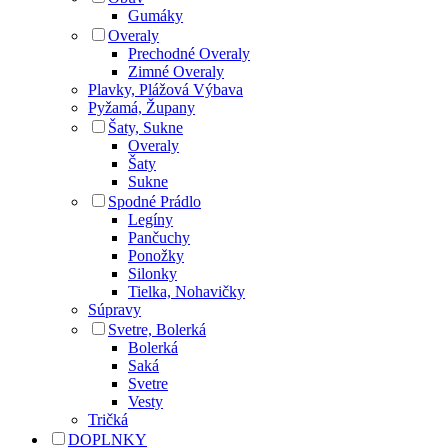
Gumáky
Overaly
Prechodné Overaly
Zimné Overaly
Plavky, Plážová Výbava
Pyžamá, Župany
Šaty, Sukne
Overaly
Šaty
Sukne
Spodné Prádlo
Legíny
Pančuchy
Ponožky
Silonky
Tielka, Nohavičky
Súpravy
Svetre, Bolerká
Bolerká
Saká
Svetre
Vesty
Tričká
DOPLNKY