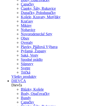
Capačky
Čiapky, Šály, Rukavice
Dupačky, Polodupačky
Košele, Kravaty, Motýliky
Kraťasy
Mikiny
Nohavice
Novorodenecké Sety
Obuv
Overaly
Plavky, Plážová Výbava
Pyžamá, Župany
Saká, Vesty
Spodné prádlo
Súpravy
Svetre
Tričká
Všetky produkty
DIEVČA
Dievča
Blúzky, Košele
Body, Opaľovačky
Bundy
Capačky