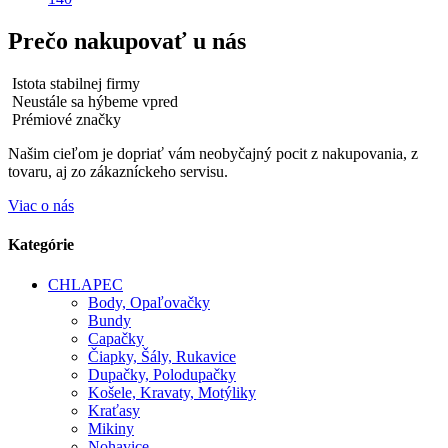
Prečo nakupovať u nás
Istota stabilnej firmy
Neustále sa hýbeme vpred
Prémiové značky
Našim cieľom je dopriať vám neobyčajný pocit z nakupovania, z
tovaru, aj zo zákazníckeho servisu.
Viac o nás
Kategórie
CHLAPEC
Body, Opaľovačky
Bundy
Capačky
Čiapky, Šály, Rukavice
Dupačky, Polodupačky
Košele, Kravaty, Motýliky
Kraťasy
Mikiny
Nohavice