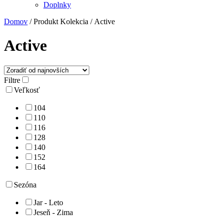
Doplnky
Domov
/ Produkt Kolekcia / Active
Active
Filtre
Veľkosť
104
110
116
128
140
152
164
Sezóna
Jar - Leto
Jeseň - Zima