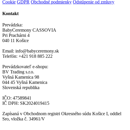
Cookie
GDPR
Obchodné podmienky
Odstúpenie od zmluvy
Kontakt
Prevádzka:
BabyCeremony CASSOVIA
Pri Prachárni 4
040 11 Košice
Email: info@babyceremony.sk
Telefón: +421 918 885 222
Prevádzkovateľ e-shopu:
BV Trading s.r.o.
Vyšná Kamenica 98
044 45 Vyšná Kamenica
Slovenská republika
IČO: 47589841
IČ DPH: SK2024019415
Zapísaná v Obchodnom registri Okresného súdu Košice I, oddiel
Sro, vložka č. 34961/V