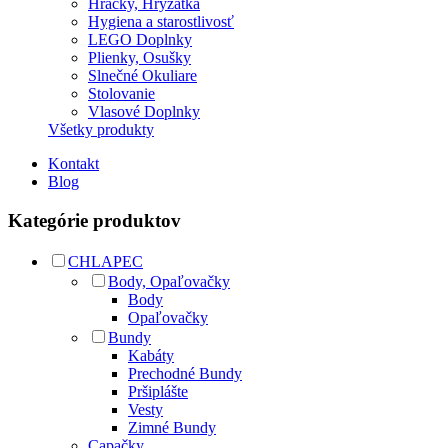
Hračky, Hryzátka
Hygiena a starostlivosť
LEGO Doplnky
Plienky, Osušky
Slnečné Okuliare
Stolovanie
Vlasové Doplnky
Všetky produkty
Kontakt
Blog
Kategórie produktov
CHLAPEC
Body, Opaľovačky
Body
Opaľovačky
Bundy
Kabáty
Prechodné Bundy
Pršiplášte
Vesty
Zimné Bundy
Capačky