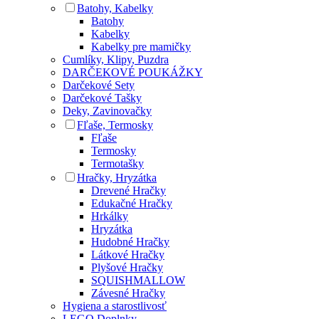
Batohy, Kabelky
Batohy
Kabelky
Kabelky pre mamičky
Cumlíky, Klipy, Puzdra
DARČEKOVÉ POUKÁŽKY
Darčekové Sety
Darčekové Tašky
Deky, Zavinovačky
Fľaše, Termosky
Fľaše
Termosky
Termotašky
Hračky, Hryzátka
Drevené Hračky
Edukačné Hračky
Hrkálky
Hryzátka
Hudobné Hračky
Látkové Hračky
Plyšové Hračky
SQUISHMALLOW
Závesné Hračky
Hygiena a starostlivosť
LEGO Doplnky