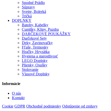
Spodné Prádlo
Súpravy
Svetre, Bolerká
Tričká
DOPLNKY
Batohy, Kabelky
Cumlíky, Klipy, Puzdra
DARČEKOVÉ POUKÁŽKY
Darčekové Sety
Deky, Zavinovačky
Fľaše, Termosky
Hračky, Hryzátka
Hygiena a starostlivosť
LEGO Doplnky
Plienky, Osušky
Stolovanie
Vlasové Doplnky
Informácie
O nás
Kontakt
Cookie
GDPR
Obchodné podmienky
Odstúpenie od zmluvy