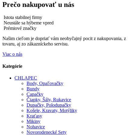
Prečo nakupovať u nás
Istota stabilnej firmy
Neustále sa hýbeme vpred
Prémiové značky
Našim cieľom je dopriať vám neobyčajný pocit z nakupovania, z
tovaru, aj zo zákazníckeho servisu.
Viac o nás
Kategórie
CHLAPEC
Body, Opaľovačky
Bundy
Capačky
Čiapky, Šály, Rukavice
Dupačky, Polodupačky
Košele, Kravaty, Motýliky
Kraťasy
Mikiny
Nohavice
Novorodenecké Sety