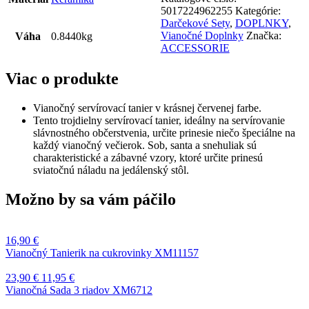
Servírovací
5017224962255
Kategórie:
Tanier
Darčekové Sety
,
DOPLNKY
,
trojdielny
Vianočné Doplnky
Značka:
Váha
0.8440kg
XM10305
ACCESSORIE
Viac o produkte
Vianočný servírovací tanier v krásnej červenej farbe.
Tento trojdielny servírovací tanier, ideálny na servírovanie
slávnostného občerstvenia, určite prinesie niečo špeciálne na
každý vianočný večierok. Sob, santa a snehuliak sú
charakteristické a zábavné vzory, ktoré určite prinesú
sviatočnú náladu na jedálenský stôl.
Možno by sa vám páčilo
16,90
€
Vianočný Tanierik na cukrovinky XM11157
23,90
€
11,95
€
Vianočná Sada 3 riadov XM6712