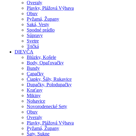
Overaly
Plavky, Plážová Výbava
Obuv
Pyžamá, Župany
Saká, Vesty
Spodné prádlo
Súpravy
Svetre
Tričká
DIEVČA
Blúzky, Košele
Body, Opaľovačky
Bundy
Capačky
Čiapky, Šály, Rukavice
Dupačky, Polodupačky
Kraťasy
Mikiny
Nohavice
Novorodenecké Sety
Obuv
Overaly
Plavky, Plážová Výbava
Pyžamá, Župany
Šaty, Sukne