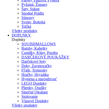
Plavky, Plážová Výbava
Pyžamá, Župany
Šaty, Sukne
Spodné Prádlo
Súpravy
Svetre, Bolerká
Tričká
Všetky produkty
DOPLNKY
Doplnky
SQUISHMALLOWS
Batohy, Kabelky
Cumlíky, Klipy, Puzdra
DARČEKOVÉ POUKÁŽKY
Darčekové Sety
Deky, Zavinovačky
Fľaše, Termosky
Hračky, Hryzátka
Hygiena a starostlivosť
LEGO Doplnky
Plienky, Osušky
Slnečné Okuliare
Stolovanie
Vlasové Doplnky
Všetky produkty