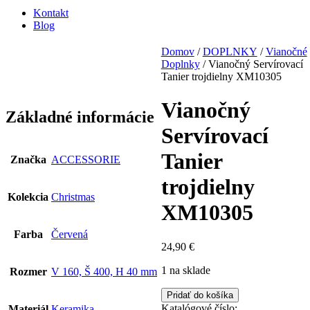
Kontakt
Blog
Domov
/
DOPLNKY
/
Vianočné
Doplnky
/ Vianočný Servírovací
Tanier trojdielny XM10305
Vianočný
Základné informácie
Servírovací
Tanier
Značka
ACCESSORIE
trojdielny
Kolekcia
Christmas
XM10305
Farba
Červená
24,90
€
1 na sklade
Rozmer
V 160, Š 400, H 40 mm
množstvo
Pridať do košíka
Vianočný
Katalógové číslo:
Materiál
Keramika