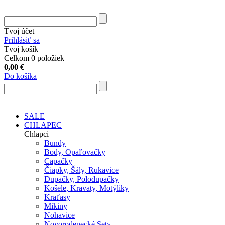
Tvoj účet
Prihlásiť sa
Tvoj košík
Celkom 0 položiek
0,00
€
Do košíka
SALE
CHLAPEC
Chlapci
Bundy
Body, Opaľovačky
Capačky
Čiapky, Šály, Rukavice
Dupačky, Polodupačky
Košele, Kravaty, Motýliky
Kraťasy
Mikiny
Nohavice
Novorodenecké Sety