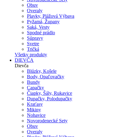
Obuv
Overaly
Plavky, Plážová Výbava
Pyžamá, Župany
Saká, Vesty
Spodné prádlo
Súpravy
Svetre
Tričká
Všetky produkty
DIEVČA
Dievča
Blúzky, Košele
Body, Opaľovačky
Bundy
Capačky
Čiapky, Šály, Rukavice
Dupačky, Polodupačky
Kraťasy
Mikiny
Nohavice
Novorodenecké Sety
Obuv
Overaly