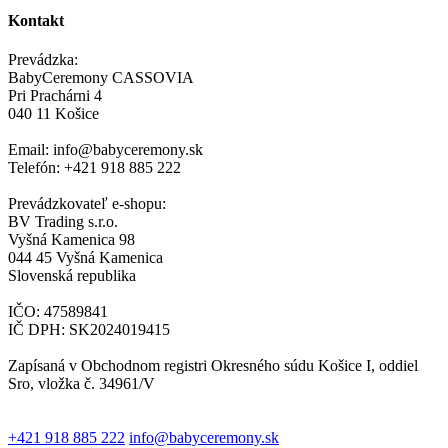
Kontakt
Prevádzka:
BabyCeremony CASSOVIA
Pri Prachárni 4
040 11 Košice
Email: info@babyceremony.sk
Telefón: +421 918 885 222
Prevádzkovateľ e-shopu:
BV Trading s.r.o.
Vyšná Kamenica 98
044 45 Vyšná Kamenica
Slovenská republika
IČO: 47589841
IČ DPH: SK2024019415
Zapísaná v Obchodnom registri Okresného súdu Košice I, oddiel
Sro, vložka č. 34961/V
+421 918 885 222
info@babyceremony.sk