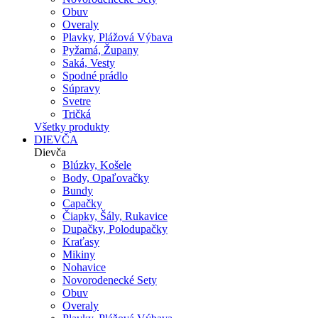
Obuv
Overaly
Plavky, Plážová Výbava
Pyžamá, Župany
Saká, Vesty
Spodné prádlo
Súpravy
Svetre
Tričká
Všetky produkty
DIEVČA
Dievča
Blúzky, Košele
Body, Opaľovačky
Bundy
Capačky
Čiapky, Šály, Rukavice
Dupačky, Polodupačky
Kraťasy
Mikiny
Nohavice
Novorodenecké Sety
Obuv
Overaly