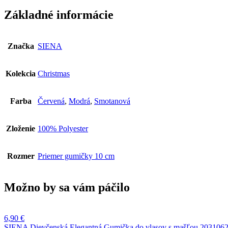
do
Základné informácie
vlasov
205107451-
6
Značka
SIENA
Kolekcia
Christmas
Farba
Červená
,
Modrá
,
Smotanová
Zloženie
100% Polyester
Rozmer
Priemer gumičky 10 cm
Možno by sa vám páčilo
6,90
€
SIENA Dievčenská Elegantná Gumička do vlasov s mašľou 203106