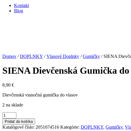
Kontakt
Blog
Domov
/
DOPLNKY
/
Vlasové Doplnky
/
Gumičky
/ SIENA Dievče
SIENA Dievčenská Gumička do 
8,90
€
Dievčenská vianočná gumička do vlasov
2 na sklade
množstvo
SIENA
Pridať do košíka
Dievčenská
Katalógové číslo:
2051074516
Kategórie:
DOPLNKY
,
Gumičky
,
Vl
Gumička