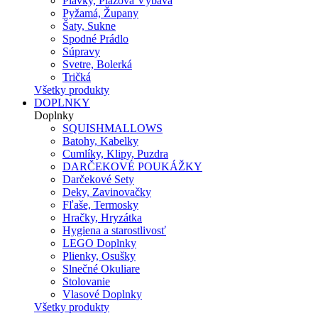
Plavky, Plážová Výbava
Pyžamá, Župany
Šaty, Sukne
Spodné Prádlo
Súpravy
Svetre, Bolerká
Tričká
Všetky produkty
DOPLNKY
Doplnky
SQUISHMALLOWS
Batohy, Kabelky
Cumlíky, Klipy, Puzdra
DARČEKOVÉ POUKÁŽKY
Darčekové Sety
Deky, Zavinovačky
Fľaše, Termosky
Hračky, Hryzátka
Hygiena a starostlivosť
LEGO Doplnky
Plienky, Osušky
Slnečné Okuliare
Stolovanie
Vlasové Doplnky
Všetky produkty