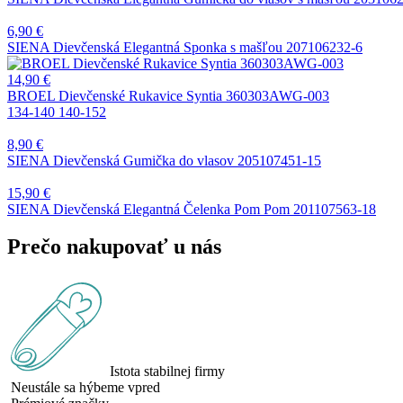
6,90
€
SIENA Dievčenská Elegantná Sponka s mašľou 207106232-6
14,90
€
BROEL Dievčenské Rukavice Syntia 360303AWG-003
134-140
140-152
8,90
€
SIENA Dievčenská Gumička do vlasov 205107451-15
15,90
€
SIENA Dievčenská Elegantná Čelenka Pom Pom 201107563-18
Prečo nakupovať u nás
Istota stabilnej firmy
Neustále sa hýbeme vpred