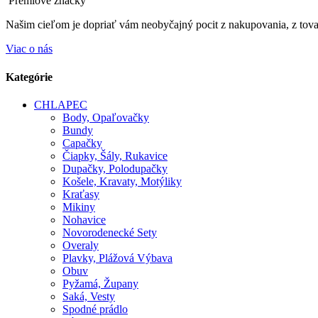
Prémiové značky
Našim cieľom je dopriať vám neobyčajný pocit z nakupovania, z tovar
Viac o nás
Kategórie
CHLAPEC
Body, Opaľovačky
Bundy
Capačky
Čiapky, Šály, Rukavice
Dupačky, Polodupačky
Košele, Kravaty, Motýliky
Kraťasy
Mikiny
Nohavice
Novorodenecké Sety
Overaly
Plavky, Plážová Výbava
Obuv
Pyžamá, Župany
Saká, Vesty
Spodné prádlo