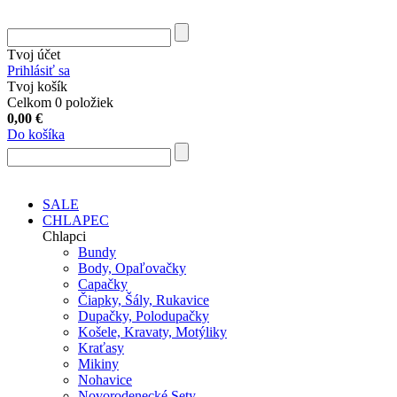
Tvoj účet
Prihlásiť sa
Tvoj košík
Celkom 0 položiek
0,00
€
Do košíka
SALE
CHLAPEC
Chlapci
Bundy
Body, Opaľovačky
Capačky
Čiapky, Šály, Rukavice
Dupačky, Polodupačky
Košele, Kravaty, Motýliky
Kraťasy
Mikiny
Nohavice
Novorodenecké Sety