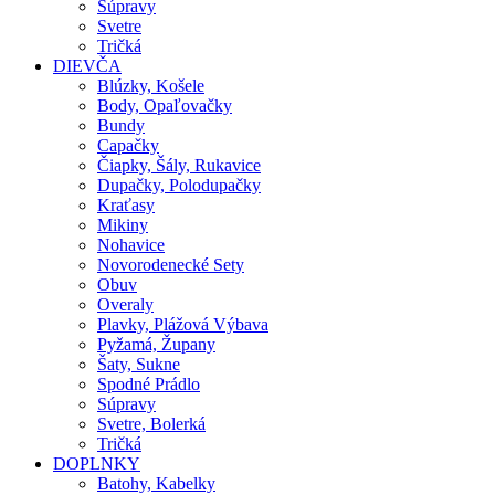
Súpravy
Svetre
Tričká
DIEVČA
Blúzky, Košele
Body, Opaľovačky
Bundy
Capačky
Čiapky, Šály, Rukavice
Dupačky, Polodupačky
Kraťasy
Mikiny
Nohavice
Novorodenecké Sety
Obuv
Overaly
Plavky, Plážová Výbava
Pyžamá, Župany
Šaty, Sukne
Spodné Prádlo
Súpravy
Svetre, Bolerká
Tričká
DOPLNKY
Batohy, Kabelky