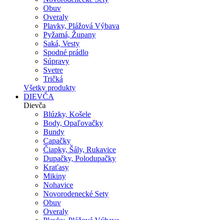
Obuv
Overaly
Plavky, Plážová Výbava
Pyžamá, Župany
Saká, Vesty
Spodné prádlo
Súpravy
Svetre
Tričká
Všetky produkty
DIEVČA
Dievča
Blúzky, Košele
Body, Opaľovačky
Bundy
Capačky
Čiapky, Šály, Rukavice
Dupačky, Polodupačky
Kraťasy
Mikiny
Nohavice
Novorodenecké Sety
Obuv
Overaly