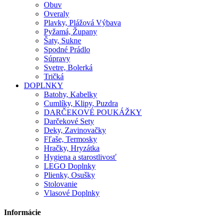
Obuv
Overaly
Plavky, Plážová Výbava
Pyžamá, Župany
Šaty, Sukne
Spodné Prádlo
Súpravy
Svetre, Bolerká
Tričká
DOPLNKY
Batohy, Kabelky
Cumlíky, Klipy, Puzdra
DARČEKOVÉ POUKÁŽKY
Darčekové Sety
Deky, Zavinovačky
Fľaše, Termosky
Hračky, Hryzátka
Hygiena a starostlivosť
LEGO Doplnky
Plienky, Osušky
Stolovanie
Vlasové Doplnky
Informácie