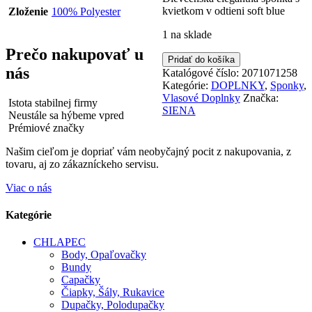
kvietkom v odtieni soft blue
Zloženie
100% Polyester
1 na sklade
Prečo nakupovať u
množstvo
Pridať do košíka
nás
SIENA
Katalógové číslo:
2071071258
Dievčenská
Kategórie:
DOPLNKY
,
Sponky
,
Elegantná
Vlasové Doplnky
Značka:
Istota stabilnej firmy
Sponka
SIENA
Neustále sa hýbeme vpred
s
Prémiové značky
kvietkami
207107125-
Našim cieľom je dopriať vám neobyčajný pocit z nakupovania, z
8
tovaru, aj zo zákazníckeho servisu.
Viac o nás
Kategórie
CHLAPEC
Body, Opaľovačky
Bundy
Capačky
Čiapky, Šály, Rukavice
Dupačky, Polodupačky