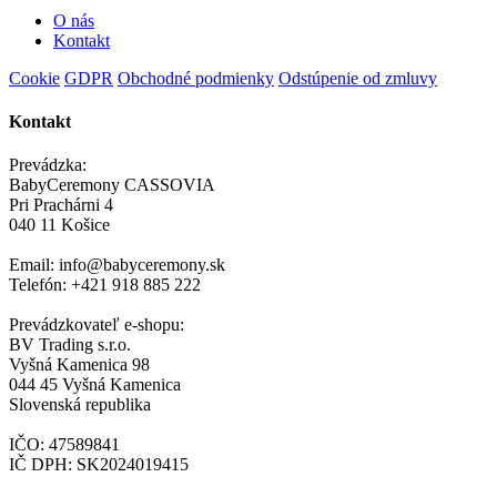
O nás
Kontakt
Cookie
GDPR
Obchodné podmienky
Odstúpenie od zmluvy
Kontakt
Prevádzka:
BabyCeremony CASSOVIA
Pri Prachárni 4
040 11 Košice
Email: info@babyceremony.sk
Telefón: +421 918 885 222
Prevádzkovateľ e-shopu:
BV Trading s.r.o.
Vyšná Kamenica 98
044 45 Vyšná Kamenica
Slovenská republika
IČO: 47589841
IČ DPH: SK2024019415