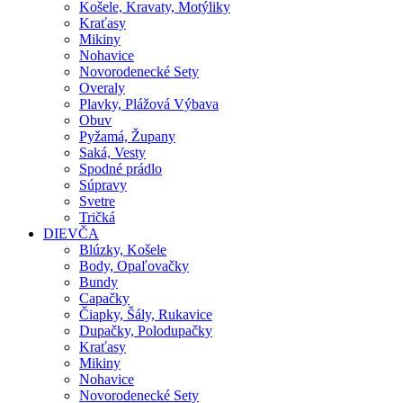
Košele, Kravaty, Motýliky
Kraťasy
Mikiny
Nohavice
Novorodenecké Sety
Overaly
Plavky, Plážová Výbava
Obuv
Pyžamá, Župany
Saká, Vesty
Spodné prádlo
Súpravy
Svetre
Tričká
DIEVČA
Blúzky, Košele
Body, Opaľovačky
Bundy
Capačky
Čiapky, Šály, Rukavice
Dupačky, Polodupačky
Kraťasy
Mikiny
Nohavice
Novorodenecké Sety