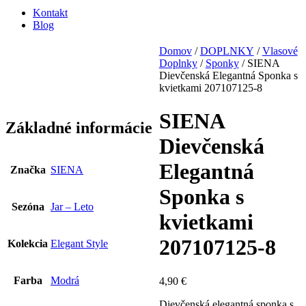
Kontakt
Blog
Domov
/
DOPLNKY
/
Vlasové
Doplnky
/
Sponky
/ SIENA
Dievčenská Elegantná Sponka s
kvietkami 207107125-8
SIENA
Základné informácie
Dievčenská
Elegantná
Značka
SIENA
Sponka s
Sezóna
Jar – Leto
kvietkami
207107125-8
Kolekcia
Elegant Style
Farba
Modrá
4,90
€
Dievčenská elegantná sponka s