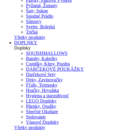
Plavky, Plážová Výbava
Pyžamá, Župany
Šaty, Sukne
Spodné Prádlo
Súpravy
Svetre, Bolerká
Tričká
Všetky produkty
DOPLNKY
Doplnky
SQUISHMALLOWS
Batohy, Kabelky
Cumlíky, Klipy, Puzdra
DARČEKOVÉ POUKÁŽKY
Darčekové Sety
Deky, Zavinovačky
Fľaše, Termosky
Hračky, Hryzátka
Hygiena a starostlivosť
LEGO Doplnky
Plienky, Osušky
Slnečné Okuliare
Stolovanie
Vlasové Doplnky
Všetky produkty