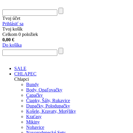
Tvoj účet
Prihlásiť sa
Tvoj košík
Celkom 0 položiek
0,00
€
Do košíka
SALE
CHLAPEC
Chlapci
Bundy
Body, Opaľovačky
Capačky
Čiapky, Šály, Rukavice
Dupačky, Polodupačky
Košele, Kravaty, Motýliky
Kraťasy
Mikiny
Nohavice
Novorodenecké Sety