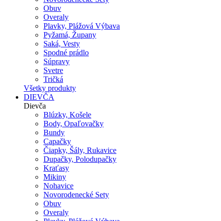
Obuv
Overaly
Plavky, Plážová Výbava
Pyžamá, Župany
Saká, Vesty
Spodné prádlo
Súpravy
Svetre
Tričká
Všetky produkty
DIEVČA
Dievča
Blúzky, Košele
Body, Opaľovačky
Bundy
Capačky
Čiapky, Šály, Rukavice
Dupačky, Polodupačky
Kraťasy
Mikiny
Nohavice
Novorodenecké Sety
Obuv
Overaly