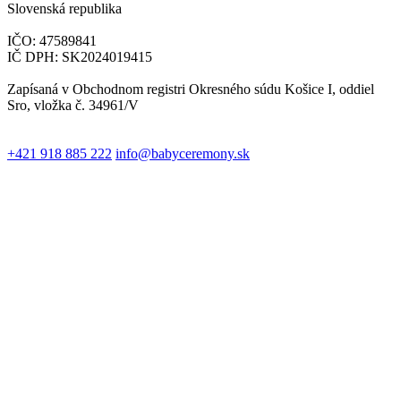
Slovenská republika
IČO: 47589841
IČ DPH: SK2024019415
Zapísaná v Obchodnom registri Okresného súdu Košice I, oddiel
Sro, vložka č. 34961/V
+421 918 885 222
info@babyceremony.sk