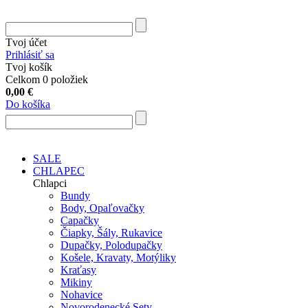
Tvoj účet
Prihlásiť sa
Tvoj košík
Celkom 0 položiek
0,00
€
Do košíka
SALE
CHLAPEC
Chlapci
Bundy
Body, Opaľovačky
Capačky
Čiapky, Šály, Rukavice
Dupačky, Polodupačky
Košele, Kravaty, Motýliky
Kraťasy
Mikiny
Nohavice
Novorodenecké Sety