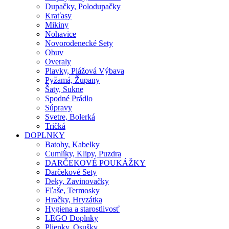
Dupačky, Polodupačky
Kraťasy
Mikiny
Nohavice
Novorodenecké Sety
Obuv
Overaly
Plavky, Plážová Výbava
Pyžamá, Župany
Šaty, Sukne
Spodné Prádlo
Súpravy
Svetre, Bolerká
Tričká
DOPLNKY
Batohy, Kabelky
Cumlíky, Klipy, Puzdra
DARČEKOVÉ POUKÁŽKY
Darčekové Sety
Deky, Zavinovačky
Fľaše, Termosky
Hračky, Hryzátka
Hygiena a starostlivosť
LEGO Doplnky
Plienky, Osušky