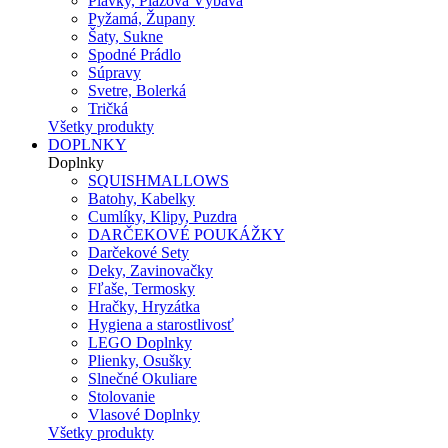
Plavky, Plážová Výbava
Pyžamá, Župany
Šaty, Sukne
Spodné Prádlo
Súpravy
Svetre, Bolerká
Tričká
Všetky produkty
DOPLNKY
Doplnky
SQUISHMALLOWS
Batohy, Kabelky
Cumlíky, Klipy, Puzdra
DARČEKOVÉ POUKÁŽKY
Darčekové Sety
Deky, Zavinovačky
Fľaše, Termosky
Hračky, Hryzátka
Hygiena a starostlivosť
LEGO Doplnky
Plienky, Osušky
Slnečné Okuliare
Stolovanie
Vlasové Doplnky
Všetky produkty