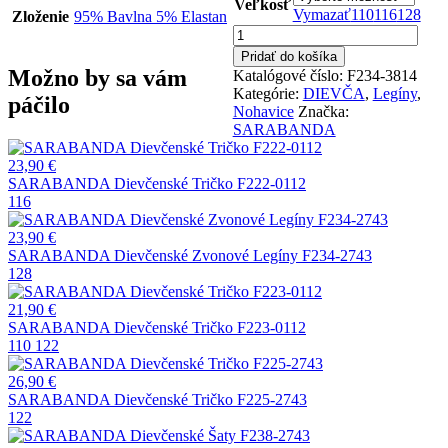
Veľkosť
Vymazať
110
116
128
Zloženie
95% Bavlna 5% Elastan
množstvo
SARABANDA
Pridať do košíka
Dievčenské
Možno by sa vám
Katalógové číslo:
F234-3814
Zvonové
Kategórie:
DIEVČA
,
Legíny
,
páčilo
Legíny
Nohavice
Značka:
F234-
SARABANDA
3814
23,90
€
SARABANDA Dievčenské Tričko F222-0112
116
23,90
€
SARABANDA Dievčenské Zvonové Legíny F234-2743
128
21,90
€
SARABANDA Dievčenské Tričko F223-0112
110
122
26,90
€
SARABANDA Dievčenské Tričko F225-2743
122