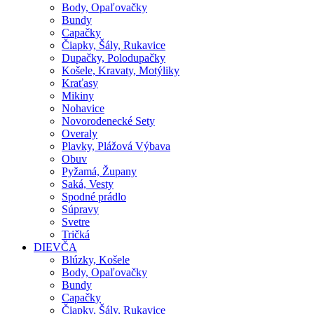
Body, Opaľovačky
Bundy
Capačky
Čiapky, Šály, Rukavice
Dupačky, Polodupačky
Košele, Kravaty, Motýliky
Kraťasy
Mikiny
Nohavice
Novorodenecké Sety
Overaly
Plavky, Plážová Výbava
Obuv
Pyžamá, Župany
Saká, Vesty
Spodné prádlo
Súpravy
Svetre
Tričká
DIEVČA
Blúzky, Košele
Body, Opaľovačky
Bundy
Capačky
Čiapky, Šály, Rukavice