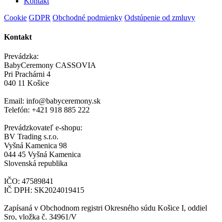
Kontakt
Cookie
GDPR
Obchodné podmienky
Odstúpenie od zmluvy
Kontakt
Prevádzka:
BabyCeremony CASSOVIA
Pri Prachárni 4
040 11 Košice
Email: info@babyceremony.sk
Telefón: +421 918 885 222
Prevádzkovateľ e-shopu:
BV Trading s.r.o.
Vyšná Kamenica 98
044 45 Vyšná Kamenica
Slovenská republika
IČO: 47589841
IČ DPH: SK2024019415
Zapísaná v Obchodnom registri Okresného súdu Košice I, oddiel
Sro, vložka č. 34961/V