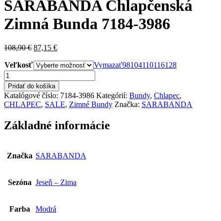
SARABANDA Chlapčenská
Zimná Bunda 7184-3986
Pôvodná
Aktuálna
108,90
€
87,15
€
cena
cena
Veľkosť
bola:
je:
Vymazať
98
104
110
116
128
108,90 €.
87,15 €.
množstvo
SARABANDA
Pridať do košíka
Chlapčenská
Katalógové číslo:
7184-3986
Kategórií:
Bundy
,
Chlapec
,
Zimná
CHLAPEC
,
SALE
,
Zimné Bundy
Značka:
SARABANDA
Bunda
7184-
Základné informácie
3986
Značka
SARABANDA
Sezóna
Jeseň – Zima
Farba
Modrá