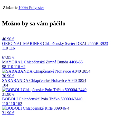
Zloženie
100% Polyester
Možno by sa vám páčilo
40,90
€
ORIGINAL MARINES Chlapčenský Sveter DEAL2555B-3923
110
116
67,95
€
MAYORAL Chlapčenská Zimná Bunda 4468-65
98
110
116
+2
30,90
€
SARABANDA Chlapčenské Nohavice A040-3854
104
31,90
€
BOBOLI Chlapčenské Polo Tričko 509004-2440
110
116
162
31,90
€