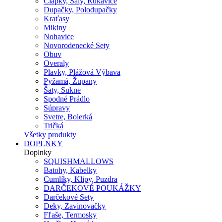
Čiapky, Šály, Rukavice
Dupačky, Polodupačky
Kraťasy
Mikiny
Nohavice
Novorodenecké Sety
Obuv
Overaly
Plavky, Plážová Výbava
Pyžamá, Župany
Šaty, Sukne
Spodné Prádlo
Súpravy
Svetre, Bolerká
Tričká
Všetky produkty
DOPLNKY
Doplnky
SQUISHMALLOWS
Batohy, Kabelky
Cumlíky, Klipy, Puzdra
DARČEKOVÉ POUKÁŽKY
Darčekové Sety
Deky, Zavinovačky
Fľaše, Termosky