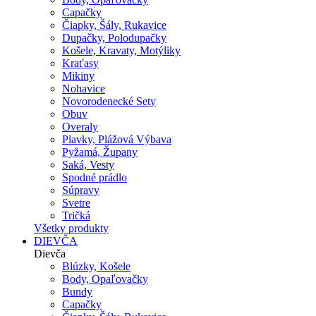
Capačky
Čiapky, Šály, Rukavice
Dupačky, Polodupačky
Košele, Kravaty, Motýliky
Kraťasy
Mikiny
Nohavice
Novorodenecké Sety
Obuv
Overaly
Plavky, Plážová Výbava
Pyžamá, Župany
Saká, Vesty
Spodné prádlo
Súpravy
Svetre
Tričká
Všetky produkty
DIEVČA
Dievča
Blúzky, Košele
Body, Opaľovačky
Bundy
Capačky