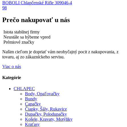
BOBOLI Chlapčenské Rifle 309046-4
98
Prečo nakupovať u nás
Istota stabilnej firmy
Neustále sa hýbeme vpred
Prémiové značky
Našim cieľom je dopriať vám neobyčajný pocit z nakupovania, z
tovaru, aj zo zákazníckeho servisu.
Viac o nás
Kategórie
CHLAPEC
Body, Opaľovačky
Bundy
Capačky
Čiapky, Šály, Rukavice
Dupačky, Polodupačky
Košele, Kravaty, Motýliky
Kraťasy