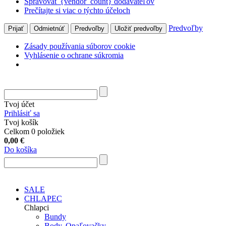
Spravovať {vendor_count} dodávateľov
Prečítajte si viac o týchto účeloch
Predvoľby
Prijať
Odmietnúť
Predvoľby
Uložiť predvoľby
Zásady používania súborov cookie
Vyhlásenie o ochrane súkromia
Tvoj účet
Prihlásiť sa
Tvoj košík
Celkom 0 položiek
0,00
€
Do košíka
SALE
CHLAPEC
Chlapci
Bundy
Body, Opaľovačky