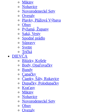
Mikiny
Nohavice
Novorodenecké Sety
Overaly
Plavky, Plážová Výbava
Obuv
Pyžamá, Župany
Saká, Vesty
Spodné prádlo
Súpravy
Svetre
Tričká
DIEVČA
Blúzky, Košele
Body, Opaľovačky
Bundy
Capačky
Čiapky, Šály, Rukavice
Dupačky, Polodupačky
Kraťasy
Mikiny
Nohavice
Novorodenecké Sety
Obuv
Overaly