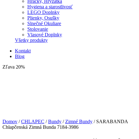
Hračky, Hryzátka
Hygiena a starostlivosť
LEGO Doplnky
Plienky, Osušky
Slnečné Okuliare
Stolovanie
Vlasové Doplnky
Všetky produkty
Kontakt
Blog
Zľava 20%
Domov
/
CHLAPEC
/
Bundy
/
Zimné Bundy
/ SARABANDA
Chlapčenská Zimná Bunda 7184-3986