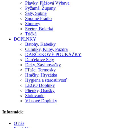
Plavky, Plážová Výbava
Pyžamá, Župany
Šaty, Sukne
Spodné Prádlo
Súpravy
Svetre, Bolerká
Tričká
DOPLNKY
Batohy, Kabelky
Cumlíky, Klipy, Puzdra
DARČEKOVÉ POUKÁŽKY
Darčekové Sety
Deky, Zavinovačky
Fľaše, Termosky
Hračky, Hryzátka
Hygiena a starostlivosť
LEGO Doplnky
Plienky, Osušky
Stolovanie
Vlasové Doplnky
Informácie
O nás