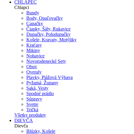
CHLAPEC
Chlapci
Bundy
Body, Opaľovačky
Capačky
Čiapky, Šály, Rukavice
Dupačky, Polodupačky
Košele, Kravaty, Motýliky
Kraťasy
Mikiny
Nohavice
Novorodenecké Sety
Obuv
Overaly
Plavky, Plážová Výbava
Pyžamá, Župany
Saká, Vesty
Spodné prádlo
Súpravy
Svetre
Tričká
Všetky produkty
DIEVČA
Dievča
Blúzky, Košele