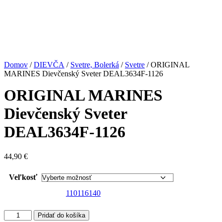
Domov
/
DIEVČA
/
Svetre, Bolerká
/
Svetre
/ ORIGINAL
MARINES Dievčenský Sveter DEAL3634F-1126
ORIGINAL MARINES
Dievčenský Sveter
DEAL3634F-1126
44,90
€
Veľkosť
110
116
140
množstvo
Pridať do košíka