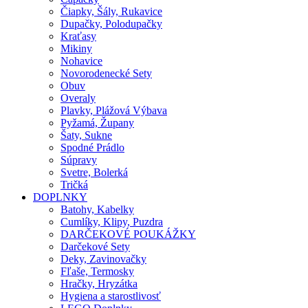
Čiapky, Šály, Rukavice
Dupačky, Polodupačky
Kraťasy
Mikiny
Nohavice
Novorodenecké Sety
Obuv
Overaly
Plavky, Plážová Výbava
Pyžamá, Župany
Šaty, Sukne
Spodné Prádlo
Súpravy
Svetre, Bolerká
Tričká
DOPLNKY
Batohy, Kabelky
Cumlíky, Klipy, Puzdra
DARČEKOVÉ POUKÁŽKY
Darčekové Sety
Deky, Zavinovačky
Fľaše, Termosky
Hračky, Hryzátka
Hygiena a starostlivosť