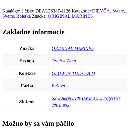
ORIGINAL
MARINES
Dievčenský
Katalógové číslo:
DEAL3634F-1126
Kategórie:
DIEVČA
,
Svetre
,
Sveter
Svetre, Bolerká
Značka:
ORIGINAL MARINES
DEAL3634F-
1126
Základné informácie
Značka
ORIGINAL MARINES
Sezóna
Jeseň – Zima
Kolekcia
GLOW IN THE COLD
Farba
Béžová
62% Akryl 31% Bavlna 5% Polyester
Zloženie
2% Lurex
Možno by sa vám páčilo