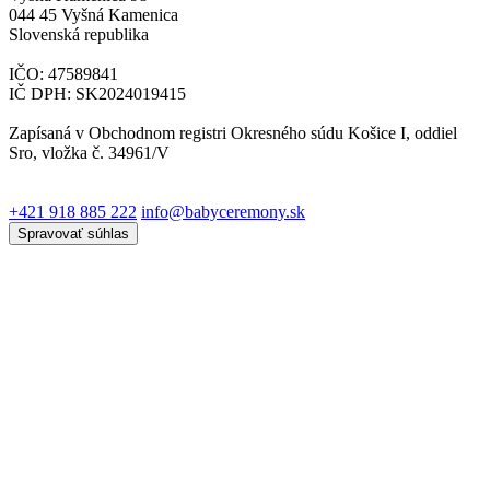
044 45 Vyšná Kamenica
Slovenská republika
IČO: 47589841
IČ DPH: SK2024019415
Zapísaná v Obchodnom registri Okresného súdu Košice I, oddiel
Sro, vložka č. 34961/V
+421 918 885 222
info@babyceremony.sk
Spravovať súhlas