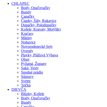
CHLAPEC
Body, Opaľovačky
Bundy
Capačky
Čiapky, Šály, Rukavice
Dupačky, Polodupačky
Košele, Kravaty, Motýliky
Kraťasy
Mikiny
Nohavice
Novorodenecké Sety
Overaly
Plavky, Plážová Výbava
Obuv
Pyžamá, Župany
Saká, Vesty
Spodné prádlo
Súpravy
Svetre
Tričká
DIEVČA
Blúzky, Košele
Body, Opaľovačky
Bundy
Capačky