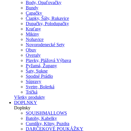
Body, Opaľovačky
Bundy
Capačky
Čiapky, Šály, Rukavice
Dupačky, Polodupačky
Kraťasy
Mikiny
Nohavice
Novorodenecké Sety
Obuv
Overaly
Plavky, Plážová Výbava
Pyžamá, Župany
Šaty, Sukne
Spodné Prádlo
Súpravy
Svetre, Bolerká
Tričká
Všetky produkty
DOPLNKY
Doplnky
SQUISHMALLOWS
Batohy, Kabelky
Cumlíky, Klipy, Puzdra
DARČEKOVÉ POUKÁŽKY