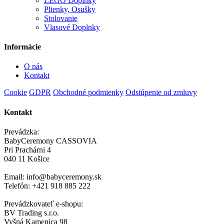
LEGO Doplnky
Plienky, Osušky
Stolovanie
Vlasové Doplnky
Informácie
O nás
Kontakt
Cookie
GDPR
Obchodné podmienky
Odstúpenie od zmluvy
Kontakt
Prevádzka:
BabyCeremony CASSOVIA
Pri Prachárni 4
040 11 Košice
Email: info@babyceremony.sk
Telefón: +421 918 885 222
Prevádzkovateľ e-shopu:
BV Trading s.r.o.
Vyšná Kamenica 98