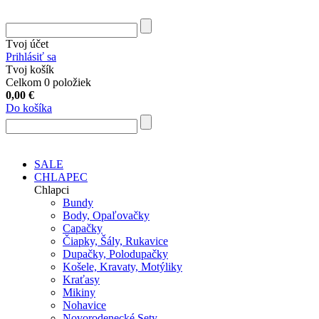
Tvoj účet
Prihlásiť sa
Tvoj košík
Celkom 0 položiek
0,00
€
Do košíka
SALE
CHLAPEC
Chlapci
Bundy
Body, Opaľovačky
Capačky
Čiapky, Šály, Rukavice
Dupačky, Polodupačky
Košele, Kravaty, Motýliky
Kraťasy
Mikiny
Nohavice
Novorodenecké Sety