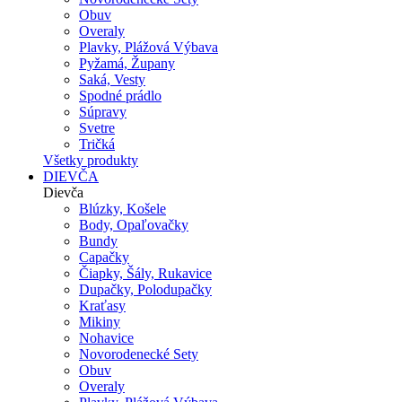
Obuv
Overaly
Plavky, Plážová Výbava
Pyžamá, Župany
Saká, Vesty
Spodné prádlo
Súpravy
Svetre
Tričká
Všetky produkty
DIEVČA
Dievča
Blúzky, Košele
Body, Opaľovačky
Bundy
Capačky
Čiapky, Šály, Rukavice
Dupačky, Polodupačky
Kraťasy
Mikiny
Nohavice
Novorodenecké Sety
Obuv
Overaly