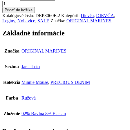
14,90 €.
7,45 €.
množstvo
ORIGINAL
Pridať do košíka
MARINES
Katalógové číslo:
DEP3060F-2
Kategórií:
Dievča
,
DIEVČA
,
Dievčenské
Legíny
,
Nohavice
,
SALE
Značka:
ORIGINAL MARINES
Legíny
DEP3060F-
Základné informácie
2
Značka
ORIGINAL MARINES
Sezóna
Jar – Leto
Kolekcia
Minnie Mouse
,
PRECIOUS DENIM
Farba
Ružová
Zloženie
92% Bavlna 8% Elastan