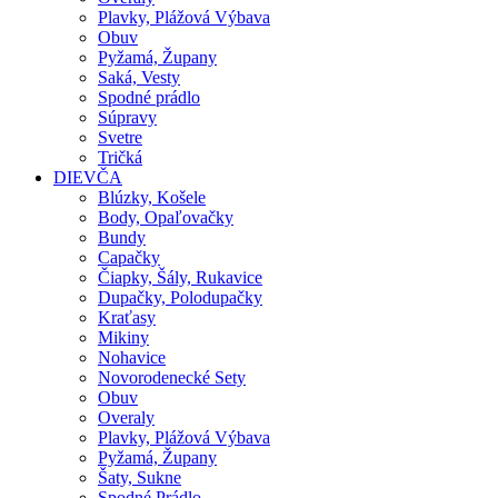
Plavky, Plážová Výbava
Obuv
Pyžamá, Župany
Saká, Vesty
Spodné prádlo
Súpravy
Svetre
Tričká
DIEVČA
Blúzky, Košele
Body, Opaľovačky
Bundy
Capačky
Čiapky, Šály, Rukavice
Dupačky, Polodupačky
Kraťasy
Mikiny
Nohavice
Novorodenecké Sety
Obuv
Overaly
Plavky, Plážová Výbava
Pyžamá, Župany
Šaty, Sukne
Spodné Prádlo