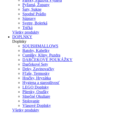
Plavky, Plážová Výbava
Pyžamá, Župany
Šaty, Sukne
Spodné Prádlo
Súpravy
Svetre, Bolerká
Tričká
Všetky produkty
DOPLNKY
Doplnky
SQUISHMALLOWS
Batohy, Kabelky
Cumlíky, Klipy, Puzdra
DARČEKOVÉ POUKÁŽKY
Darčekové Sety
Deky, Zavinovačky
Fľaše, Termosky
Hračky, Hryzátka
Hygiena a starostlivosť
LEGO Doplnky
Plienky, Osušky
Slnečné Okuliare
Stolovanie
Vlasové Doplnky
Všetky produkty