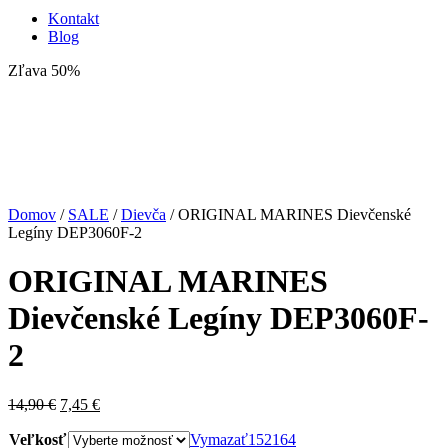
Kontakt
Blog
Zľava 50%
Domov
/
SALE
/
Dievča
/ ORIGINAL MARINES Dievčenské
Legíny DEP3060F-2
ORIGINAL MARINES
Dievčenské Legíny DEP3060F-
2
Pôvodná
Aktuálna
14,90
€
7,45
€
cena
cena
Veľkosť
bola:
je:
Vymazať
152
164