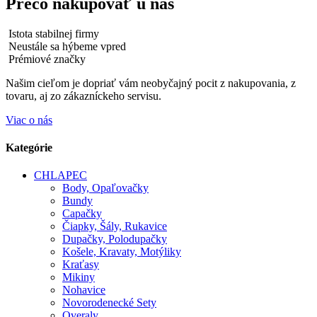
Prečo nakupovať u nás
Istota stabilnej firmy
Neustále sa hýbeme vpred
Prémiové značky
Našim cieľom je dopriať vám neobyčajný pocit z nakupovania, z
tovaru, aj zo zákazníckeho servisu.
Viac o nás
Kategórie
CHLAPEC
Body, Opaľovačky
Bundy
Capačky
Čiapky, Šály, Rukavice
Dupačky, Polodupačky
Košele, Kravaty, Motýliky
Kraťasy
Mikiny
Nohavice
Novorodenecké Sety
Overaly