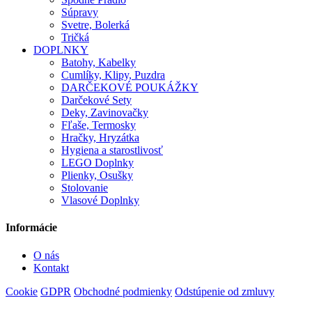
Súpravy
Svetre, Bolerká
Tričká
DOPLNKY
Batohy, Kabelky
Cumlíky, Klipy, Puzdra
DARČEKOVÉ POUKÁŽKY
Darčekové Sety
Deky, Zavinovačky
Fľaše, Termosky
Hračky, Hryzátka
Hygiena a starostlivosť
LEGO Doplnky
Plienky, Osušky
Stolovanie
Vlasové Doplnky
Informácie
O nás
Kontakt
Cookie
GDPR
Obchodné podmienky
Odstúpenie od zmluvy