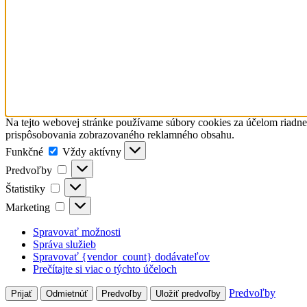
Na tejto webovej stránke používame súbory cookies za účelom riadn
prispôsobovania zobrazovaného reklamného obsahu.
Funkčné
Funkčné
Vždy aktívny
Predvoľby
Predvoľby
Štatistiky
Štatistiky
Marketing
Marketing
Spravovať možnosti
Správa služieb
Spravovať {vendor_count} dodávateľov
Prečítajte si viac o týchto účeloch
Predvoľby
Prijať
Odmietnúť
Predvoľby
Uložiť predvoľby