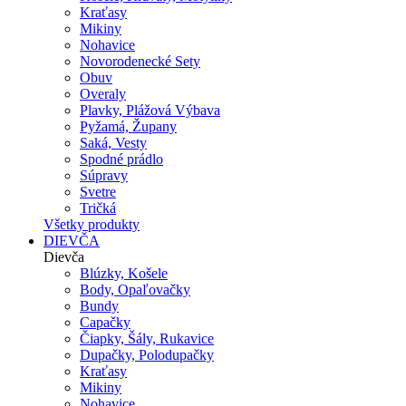
Kraťasy
Mikiny
Nohavice
Novorodenecké Sety
Obuv
Overaly
Plavky, Plážová Výbava
Pyžamá, Župany
Saká, Vesty
Spodné prádlo
Súpravy
Svetre
Tričká
Všetky produkty
DIEVČA
Dievča
Blúzky, Košele
Body, Opaľovačky
Bundy
Capačky
Čiapky, Šály, Rukavice
Dupačky, Polodupačky
Kraťasy
Mikiny
Nohavice