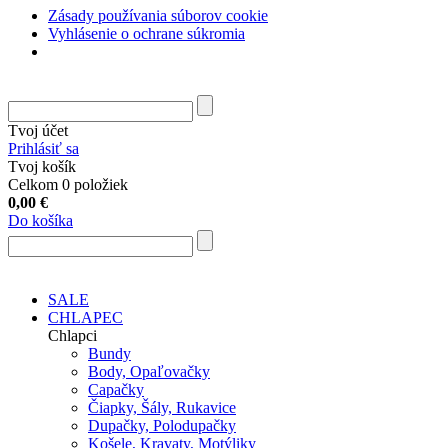
Zásady používania súborov cookie
Vyhlásenie o ochrane súkromia
Tvoj účet
Prihlásiť sa
Tvoj košík
Celkom 0 položiek
0,00
€
Do košíka
SALE
CHLAPEC
Chlapci
Bundy
Body, Opaľovačky
Capačky
Čiapky, Šály, Rukavice
Dupačky, Polodupačky
Košele, Kravaty, Motýliky