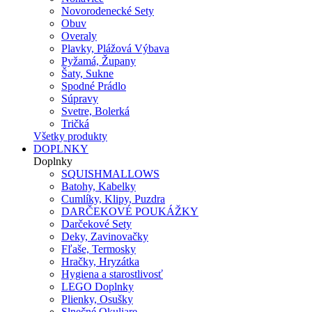
Novorodenecké Sety
Obuv
Overaly
Plavky, Plážová Výbava
Pyžamá, Župany
Šaty, Sukne
Spodné Prádlo
Súpravy
Svetre, Bolerká
Tričká
Všetky produkty
DOPLNKY
Doplnky
SQUISHMALLOWS
Batohy, Kabelky
Cumlíky, Klipy, Puzdra
DARČEKOVÉ POUKÁŽKY
Darčekové Sety
Deky, Zavinovačky
Fľaše, Termosky
Hračky, Hryzátka
Hygiena a starostlivosť
LEGO Doplnky
Plienky, Osušky
Slnečné Okuliare