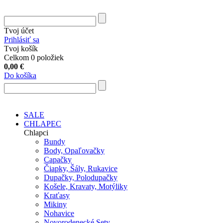
Tvoj účet
Prihlásiť sa
Tvoj košík
Celkom 0 položiek
0,00
€
Do košíka
SALE
CHLAPEC
Chlapci
Bundy
Body, Opaľovačky
Capačky
Čiapky, Šály, Rukavice
Dupačky, Polodupačky
Košele, Kravaty, Motýliky
Kraťasy
Mikiny
Nohavice
Novorodenecké Sety