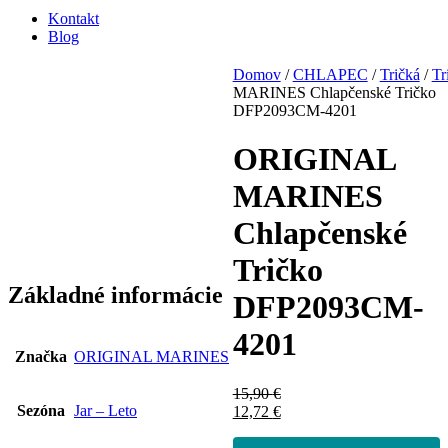
Kontakt
Blog
Domov
/
CHLAPEC
/
Tričká
/
Tr
MARINES Chlapčenské Tričko
DFP2093CM-4201
ORIGINAL
MARINES
Chlapčenské
Tričko
Základné informácie
DFP2093CM-
4201
Značka
ORIGINAL MARINES
15,90
€
Sezóna
Jar – Leto
12,72
€