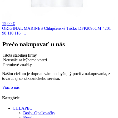
15,90
€
ORIGINAL MARINES Chlapčenské Tričko DFP2095CM-4201
98
110
116
+1
Prečo nakupovať u nás
Istota stabilnej firmy
Neustále sa hýbeme vpred
Prémiové značky
Našim cieľom je dopriať vám neobyčajný pocit z nakupovania, z
tovaru, aj zo zákazníckeho servisu.
Viac o nás
Kategórie
CHLAPEC
Body, Opaľovačky
Bundy