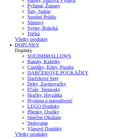
Plavky, Plážová Výbava
Pyžamá, Župany
Šaty, Sukne
Spodné Prádlo
Súpravy
Svetre, Bolerká
Tričká
Všetky produkty
DOPLNKY
Doplnky
SQUISHMALLOWS
Batohy, Kabelky
Cumlíky, Klipy, Puzdra
DARČEKOVÉ POUKÁŽKY
Darčekové Sety
Deky, Zavinovačky
Fľaše, Termosky
Hračky, Hryzátka
Hygiena a starostlivosť
LEGO Doplnky
Plienky, Osušky
Slnečné Okuliare
Stolovanie
Vlasové Doplnky
Všetky produkty