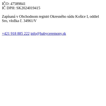
IČO: 47589841
IČ DPH: SK2024019415
Zapísaná v Obchodnom registri Okresného súdu Košice I, oddiel
Sro, vložka č. 34961/V
+421 918 885 222
info@babyceremony.sk