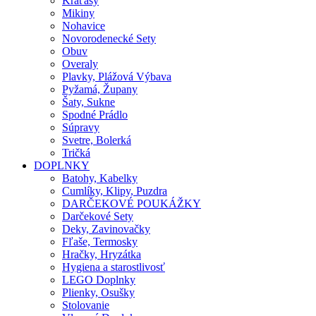
Kraťasy
Mikiny
Nohavice
Novorodenecké Sety
Obuv
Overaly
Plavky, Plážová Výbava
Pyžamá, Župany
Šaty, Sukne
Spodné Prádlo
Súpravy
Svetre, Bolerká
Tričká
DOPLNKY
Batohy, Kabelky
Cumlíky, Klipy, Puzdra
DARČEKOVÉ POUKÁŽKY
Darčekové Sety
Deky, Zavinovačky
Fľaše, Termosky
Hračky, Hryzátka
Hygiena a starostlivosť
LEGO Doplnky
Plienky, Osušky
Stolovanie