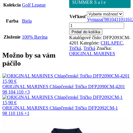
SUMMER S a l e
Kolekcia
Golf League
Veľkosť
Vymazať
98
104
110
116
1
Farba
Biela
množstvo
ORIGINAL
Pridať do košíka
MARINES
Zloženie
100% Bavlna
Katalógové číslo:
DFP2093CM-
Chlapčenské
4201
Kategórie:
CHLAPEC
,
Tričko
Tričká
,
Tričká
Značka:
DFP2093CM-
ORIGINAL MARINES
Možno by sa vám
4201
páčilo
15,90
€
ORIGINAL MARINES Chlapčenské Tričko DFP2090CM-4201
98
104
110
+3
15,90
€
ORIGINAL MARINES Chlapčenské Tričko DFP2092CM-1
98
110
116
+1