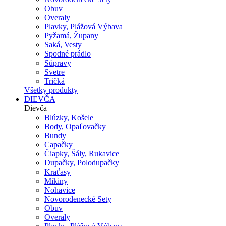
Obuv
Overaly
Plavky, Plážová Výbava
Pyžamá, Župany
Saká, Vesty
Spodné prádlo
Súpravy
Svetre
Tričká
Všetky produkty
DIEVČA
Dievča
Blúzky, Košele
Body, Opaľovačky
Bundy
Capačky
Čiapky, Šály, Rukavice
Dupačky, Polodupačky
Kraťasy
Mikiny
Nohavice
Novorodenecké Sety
Obuv
Overaly