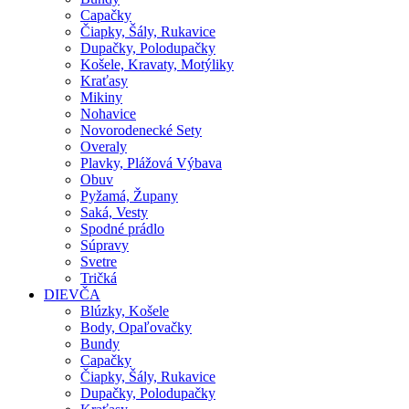
Capačky
Čiapky, Šály, Rukavice
Dupačky, Polodupačky
Košele, Kravaty, Motýliky
Kraťasy
Mikiny
Nohavice
Novorodenecké Sety
Overaly
Plavky, Plážová Výbava
Obuv
Pyžamá, Župany
Saká, Vesty
Spodné prádlo
Súpravy
Svetre
Tričká
DIEVČA
Blúzky, Košele
Body, Opaľovačky
Bundy
Capačky
Čiapky, Šály, Rukavice
Dupačky, Polodupačky