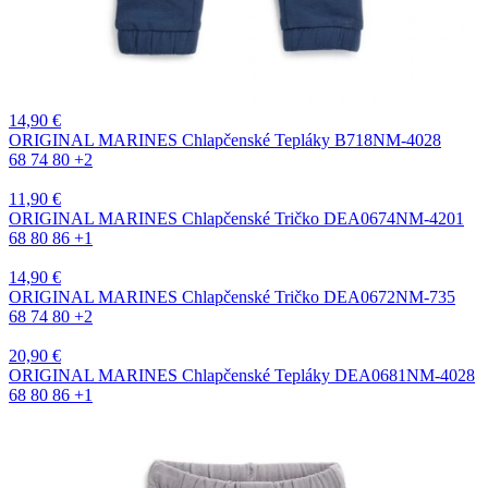
14,90
€
ORIGINAL MARINES Chlapčenské Tepláky B718NM-4028
68
74
80
+2
11,90
€
ORIGINAL MARINES Chlapčenské Tričko DEA0674NM-4201
68
80
86
+1
14,90
€
ORIGINAL MARINES Chlapčenské Tričko DEA0672NM-735
68
74
80
+2
20,90
€
ORIGINAL MARINES Chlapčenské Tepláky DEA0681NM-4028
68
80
86
+1