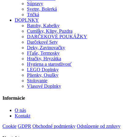
Súpravy
Svetre, Bolerká
Tričká
DOPLNKY
Batohy, Kabelky
Cumlíky, Klipy, Puzdra
DARČEKOVÉ POUKÁŽKY
Darčekové Sety
Deky, Zavinovačky
Fľaše, Termosky
Hračky, Hryzátka
Hygiena a starostlivosť
LEGO Doplnky
Plienky, Osušky
Stolovanie
Vlasové Doplnky
Informácie
O nás
Kontakt
Cookie
GDPR
Obchodné podmienky
Odstúpenie od zmluvy