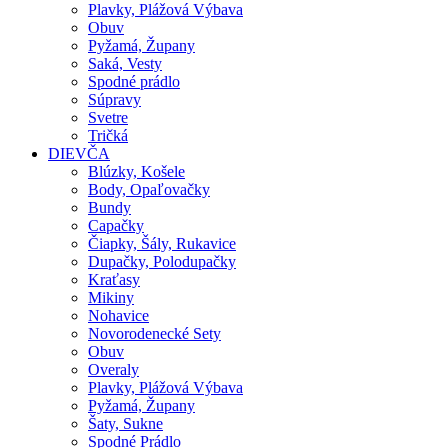
Plavky, Plážová Výbava
Obuv
Pyžamá, Župany
Saká, Vesty
Spodné prádlo
Súpravy
Svetre
Tričká
DIEVČA
Blúzky, Košele
Body, Opaľovačky
Bundy
Capačky
Čiapky, Šály, Rukavice
Dupačky, Polodupačky
Kraťasy
Mikiny
Nohavice
Novorodenecké Sety
Obuv
Overaly
Plavky, Plážová Výbava
Pyžamá, Župany
Šaty, Sukne
Spodné Prádlo