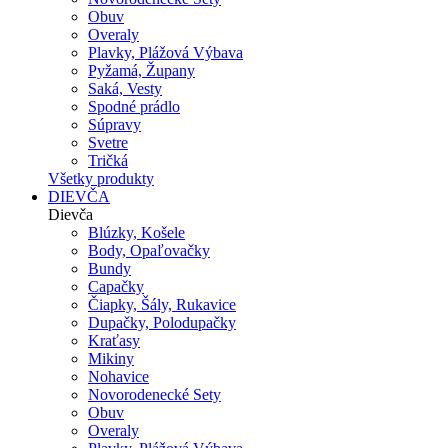
Obuv
Overaly
Plavky, Plážová Výbava
Pyžamá, Župany
Saká, Vesty
Spodné prádlo
Súpravy
Svetre
Tričká
Všetky produkty
DIEVČA
Dievča
Blúzky, Košele
Body, Opaľovačky
Bundy
Capačky
Čiapky, Šály, Rukavice
Dupačky, Polodupačky
Kraťasy
Mikiny
Nohavice
Novorodenecké Sety
Obuv
Overaly