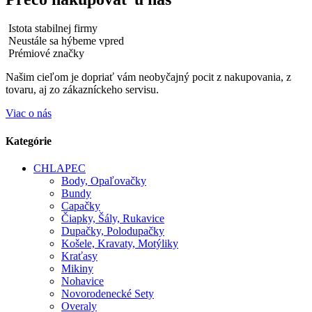
Istota stabilnej firmy
Neustále sa hýbeme vpred
Prémiové značky
Našim cieľom je dopriať vám neobyčajný pocit z nakupovania, z
tovaru, aj zo zákazníckeho servisu.
Viac o nás
Kategórie
CHLAPEC
Body, Opaľovačky
Bundy
Capačky
Čiapky, Šály, Rukavice
Dupačky, Polodupačky
Košele, Kravaty, Motýliky
Kraťasy
Mikiny
Nohavice
Novorodenecké Sety
Overaly