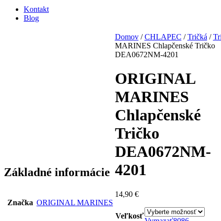
Kontakt
Blog
Domov
/
CHLAPEC
/
Tričká
/
Tr
MARINES Chlapčenské Tričko
DEA0672NM-4201
ORIGINAL
MARINES
Chlapčenské
Tričko
DEA0672NM-
4201
Základné informácie
14,90
€
Značka
ORIGINAL MARINES
Veľkosť
Vymazať
80
86