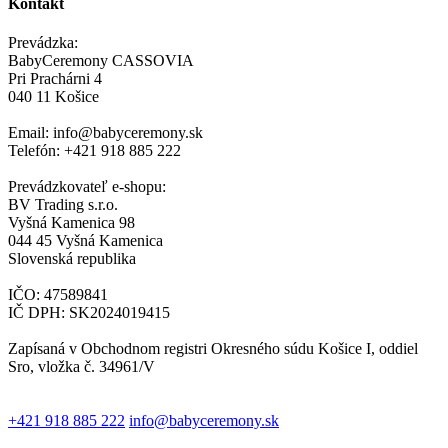
Kontakt
Prevádzka:
BabyCeremony CASSOVIA
Pri Prachárni 4
040 11 Košice
Email: info@babyceremony.sk
Telefón: +421 918 885 222
Prevádzkovateľ e-shopu:
BV Trading s.r.o.
Vyšná Kamenica 98
044 45 Vyšná Kamenica
Slovenská republika
IČO: 47589841
IČ DPH: SK2024019415
Zapísaná v Obchodnom registri Okresného súdu Košice I, oddiel
Sro, vložka č. 34961/V
+421 918 885 222
info@babyceremony.sk