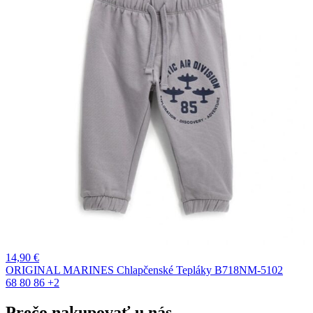
14,90
€
ORIGINAL MARINES Chlapčenské Tepláky B718NM-5102
68
80
86
+2
Prečo nakupovať u nás