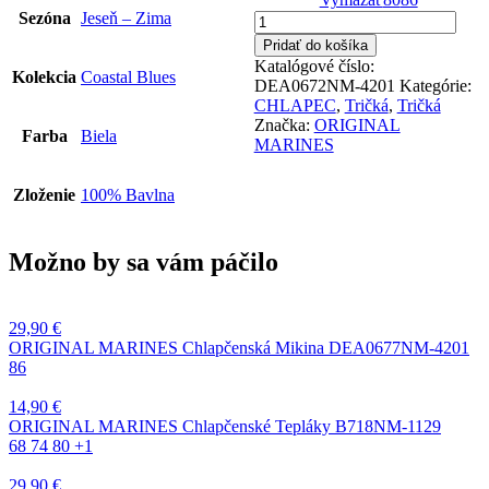
Sezóna
Jeseň – Zima
množstvo
ORIGINAL
Pridať do košíka
MARINES
Katalógové číslo:
Kolekcia
Coastal Blues
Chlapčenské
DEA0672NM-4201
Kategórie:
Tričko
CHLAPEC
,
Tričká
,
Tričká
DEA0672NM-
Značka:
ORIGINAL
Farba
Biela
4201
MARINES
Zloženie
100% Bavlna
Možno by sa vám páčilo
29,90
€
ORIGINAL MARINES Chlapčenská Mikina DEA0677NM-4201
86
14,90
€
ORIGINAL MARINES Chlapčenské Tepláky B718NM-1129
68
74
80
+1
29,90
€