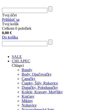
Tvoj účet
Prihlásiť sa
Tvoj košík
Celkom 0 položiek
0,00
€
Do košíka
SALE
CHLAPEC
Chlapci
Bundy
Body, Opaľovačky
Capačky
Čiapky, Šály, Rukavice
Dupačky, Polodupačky
Košele, Kravaty, Motýliky
Kraťasy
Mikiny
Nohavice
Novorodenecké Sety