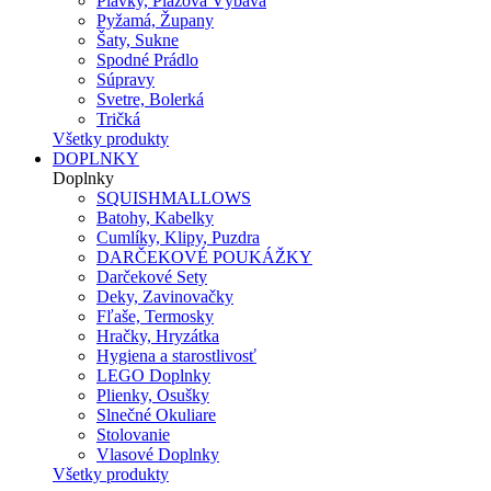
Plavky, Plážová Výbava
Pyžamá, Župany
Šaty, Sukne
Spodné Prádlo
Súpravy
Svetre, Bolerká
Tričká
Všetky produkty
DOPLNKY
Doplnky
SQUISHMALLOWS
Batohy, Kabelky
Cumlíky, Klipy, Puzdra
DARČEKOVÉ POUKÁŽKY
Darčekové Sety
Deky, Zavinovačky
Fľaše, Termosky
Hračky, Hryzátka
Hygiena a starostlivosť
LEGO Doplnky
Plienky, Osušky
Slnečné Okuliare
Stolovanie
Vlasové Doplnky
Všetky produkty