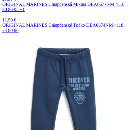
ORIGINAL MARINES Chlapčenská Mikina DEA0677NM-4118
80
86
92
+1
11,90
€
ORIGINAL MARINES Chlapčenské Tričko DEA0674NM-4118
74
80
86