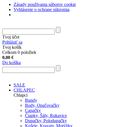
Zásady používania súborov cookie
Vyhlásenie o ochrane súkromia
Tvoj účet
Prihlásiť sa
Tvoj košík
Celkom 0 položiek
0,00
€
Do košíka
SALE
CHLAPEC
Chlapci
Bundy
Body, Opaľovačky
Capačky
Čiapky, Šály, Rukavice
Dupačky, Polodupačky
Košele, Kravaty, Motýliky