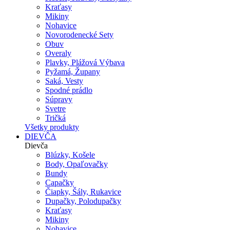
Kraťasy
Mikiny
Nohavice
Novorodenecké Sety
Obuv
Overaly
Plavky, Plážová Výbava
Pyžamá, Župany
Saká, Vesty
Spodné prádlo
Súpravy
Svetre
Tričká
Všetky produkty
DIEVČA
Dievča
Blúzky, Košele
Body, Opaľovačky
Bundy
Capačky
Čiapky, Šály, Rukavice
Dupačky, Polodupačky
Kraťasy
Mikiny
Nohavice