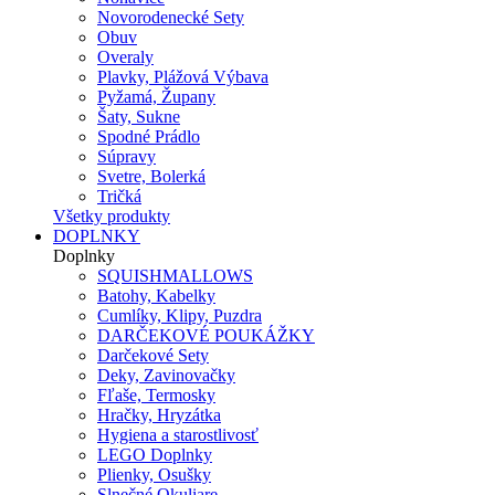
Novorodenecké Sety
Obuv
Overaly
Plavky, Plážová Výbava
Pyžamá, Župany
Šaty, Sukne
Spodné Prádlo
Súpravy
Svetre, Bolerká
Tričká
Všetky produkty
DOPLNKY
Doplnky
SQUISHMALLOWS
Batohy, Kabelky
Cumlíky, Klipy, Puzdra
DARČEKOVÉ POUKÁŽKY
Darčekové Sety
Deky, Zavinovačky
Fľaše, Termosky
Hračky, Hryzátka
Hygiena a starostlivosť
LEGO Doplnky
Plienky, Osušky
Slnečné Okuliare