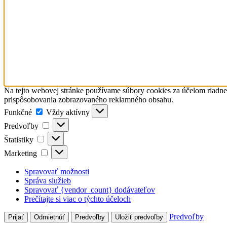
Na tejto webovej stránke používame súbory cookies za účelom riadn
prispôsobovania zobrazovaného reklamného obsahu.
Funkčné
Funkčné
Vždy aktívny
Predvoľby
Predvoľby
Štatistiky
Štatistiky
Marketing
Marketing
Spravovať možnosti
Správa služieb
Spravovať {vendor_count} dodávateľov
Prečítajte si viac o týchto účeloch
Predvoľby
Prijať
Odmietnúť
Predvoľby
Uložiť predvoľby