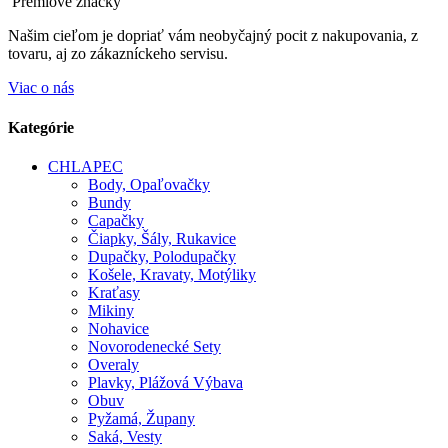
Prémiové značky
Našim cieľom je dopriať vám neobyčajný pocit z nakupovania, z
tovaru, aj zo zákazníckeho servisu.
Viac o nás
Kategórie
CHLAPEC
Body, Opaľovačky
Bundy
Capačky
Čiapky, Šály, Rukavice
Dupačky, Polodupačky
Košele, Kravaty, Motýliky
Kraťasy
Mikiny
Nohavice
Novorodenecké Sety
Overaly
Plavky, Plážová Výbava
Obuv
Pyžamá, Župany
Saká, Vesty