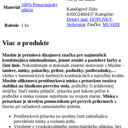
100% Potravinársky
Materiál
Katalógové číslo:
silikón
810052460437
Kategórie:
Detský riad
,
DOPLNKY
,
Stolovanie
Značka:
MUSHIE
Balenie
1 ks
Viac o produkte
Mushie je prémiová dizajnová značka pre najmenších
kombinujúca minimalizmus, jemné zemité a pastelové farby a
čisté línie.
Nakombinujte si dokonale zladené stolovanie s Mushie –
taniere, misky, poháriky, príbor, podložky, podbradníky,…
všetko v harmonických farebných kombináciách a najvyššej kvalite.
Mushie silikónová protišmyková miska s prísavkou zostáva
stabilná na hladkom povrchu stola
, podložky či jedálenskej
stoličky. Stačí misku pritlačiť, prísavka pod tlakom priľne k
podložke a miska zostane nepohnute na svojom mieste.
Miska s
prísavkou je skvelým pomocníkom pri prvých príkrmoch
a
hlavne pri začiatkoch samostatného jedenia.
Protišmyková prísavka na spodnej časti zabraňujúca
prevráteniu misky a rozliatiu jedla.
Vyrobené z vysokokvalitného potravinárskeho silikónu, bez