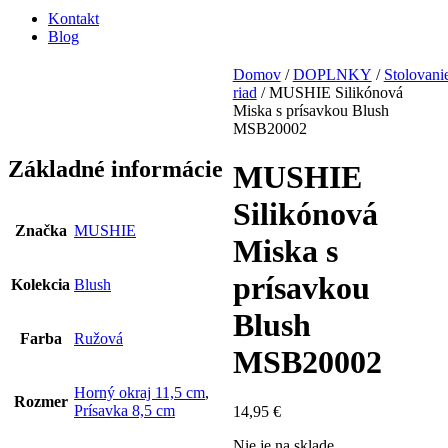
Kontakt
Blog
Domov
/
DOPLNKY
/
Stolovani
riad
/ MUSHIE Silikónová
Miska s prísavkou Blush
MSB20002
Základné informácie
MUSHIE
Silikónová
Značka
MUSHIE
Miska s
prísavkou
Kolekcia
Blush
Blush
Farba
Ružová
MSB20002
Horný okraj 11,5 cm
,
Rozmer
Prísavka 8,5 cm
14,95
€
Nie je na sklade