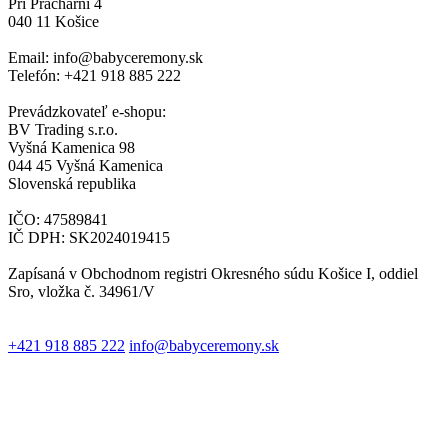
Pri Prachárni 4
040 11 Košice
Email: info@babyceremony.sk
Telefón: +421 918 885 222
Prevádzkovateľ e-shopu:
BV Trading s.r.o.
Vyšná Kamenica 98
044 45 Vyšná Kamenica
Slovenská republika
IČO: 47589841
IČ DPH: SK2024019415
Zapísaná v Obchodnom registri Okresného súdu Košice I, oddiel
Sro, vložka č. 34961/V
+421 918 885 222
info@babyceremony.sk