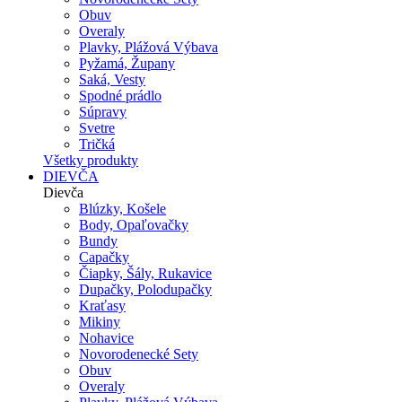
Obuv
Overaly
Plavky, Plážová Výbava
Pyžamá, Župany
Saká, Vesty
Spodné prádlo
Súpravy
Svetre
Tričká
Všetky produkty
DIEVČA
Dievča
Blúzky, Košele
Body, Opaľovačky
Bundy
Capačky
Čiapky, Šály, Rukavice
Dupačky, Polodupačky
Kraťasy
Mikiny
Nohavice
Novorodenecké Sety
Obuv
Overaly