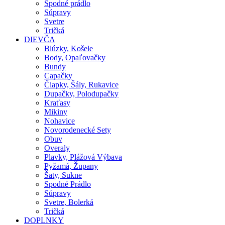
Spodné prádlo
Súpravy
Svetre
Tričká
DIEVČA
Blúzky, Košele
Body, Opaľovačky
Bundy
Capačky
Čiapky, Šály, Rukavice
Dupačky, Polodupačky
Kraťasy
Mikiny
Nohavice
Novorodenecké Sety
Obuv
Overaly
Plavky, Plážová Výbava
Pyžamá, Župany
Šaty, Sukne
Spodné Prádlo
Súpravy
Svetre, Bolerká
Tričká
DOPLNKY