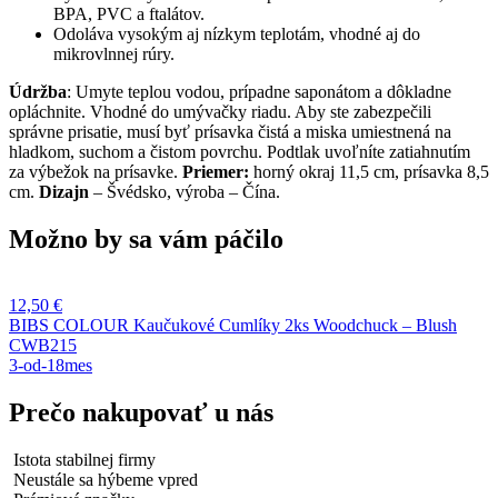
BPA, PVC a ftalátov.
Odoláva vysokým aj nízkym teplotám, vhodné aj do
mikrovlnnej rúry.
Údržba
: Umyte teplou vodou, prípadne saponátom a dôkladne
opláchnite. Vhodné do umývačky riadu. Aby ste zabezpečili
správne prisatie, musí byť prísavka čistá a miska umiestnená na
hladkom, suchom a čistom povrchu. Podtlak uvoľníte zatiahnutím
za výbežok na prísavke.
Priemer:
horný okraj 11,5 cm, prísavka 8,5
cm.
Dizajn
– Švédsko, výroba – Čína.
Možno by sa vám páčilo
12,50
€
BIBS COLOUR Kaučukové Cumlíky 2ks Woodchuck – Blush
CWB215
3-od-18mes
Prečo nakupovať u nás
Istota stabilnej firmy
Neustále sa hýbeme vpred