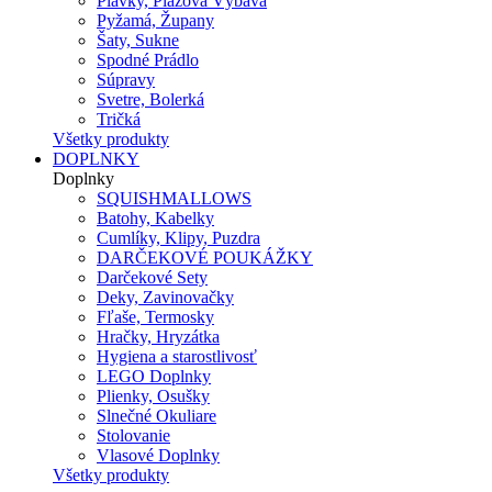
Plavky, Plážová Výbava
Pyžamá, Župany
Šaty, Sukne
Spodné Prádlo
Súpravy
Svetre, Bolerká
Tričká
Všetky produkty
DOPLNKY
Doplnky
SQUISHMALLOWS
Batohy, Kabelky
Cumlíky, Klipy, Puzdra
DARČEKOVÉ POUKÁŽKY
Darčekové Sety
Deky, Zavinovačky
Fľaše, Termosky
Hračky, Hryzátka
Hygiena a starostlivosť
LEGO Doplnky
Plienky, Osušky
Slnečné Okuliare
Stolovanie
Vlasové Doplnky
Všetky produkty