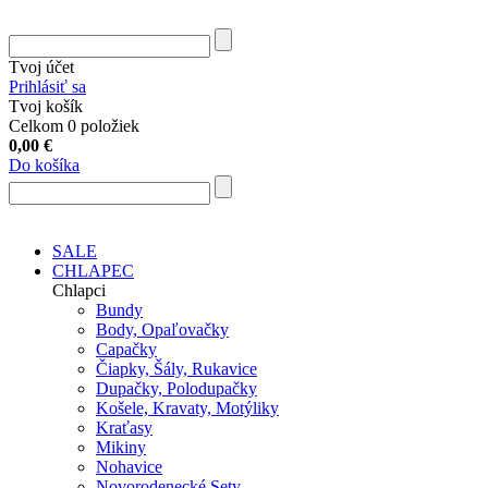
Tvoj účet
Prihlásiť sa
Tvoj košík
Celkom 0 položiek
0,00
€
Do košíka
SALE
CHLAPEC
Chlapci
Bundy
Body, Opaľovačky
Capačky
Čiapky, Šály, Rukavice
Dupačky, Polodupačky
Košele, Kravaty, Motýliky
Kraťasy
Mikiny
Nohavice
Novorodenecké Sety