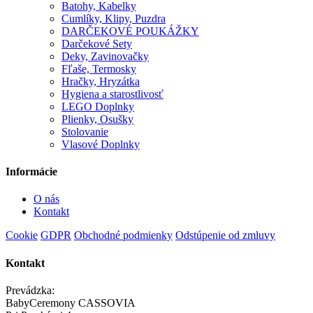
Batohy, Kabelky
Cumlíky, Klipy, Puzdra
DARČEKOVÉ POUKÁŽKY
Darčekové Sety
Deky, Zavinovačky
Fľaše, Termosky
Hračky, Hryzátka
Hygiena a starostlivosť
LEGO Doplnky
Plienky, Osušky
Stolovanie
Vlasové Doplnky
Informácie
O nás
Kontakt
Cookie
GDPR
Obchodné podmienky
Odstúpenie od zmluvy
Kontakt
Prevádzka:
BabyCeremony CASSOVIA