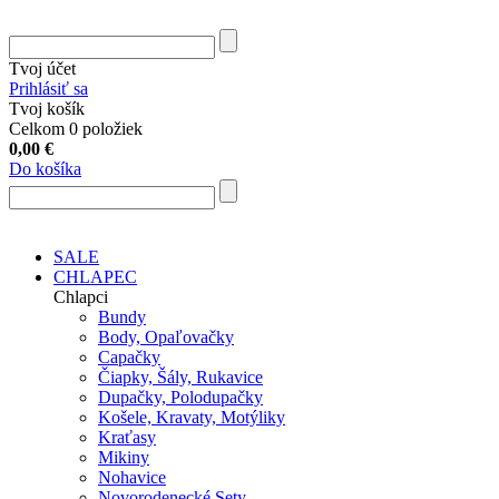
Tvoj účet
Prihlásiť sa
Tvoj košík
Celkom 0 položiek
0,00
€
Do košíka
SALE
CHLAPEC
Chlapci
Bundy
Body, Opaľovačky
Capačky
Čiapky, Šály, Rukavice
Dupačky, Polodupačky
Košele, Kravaty, Motýliky
Kraťasy
Mikiny
Nohavice
Novorodenecké Sety