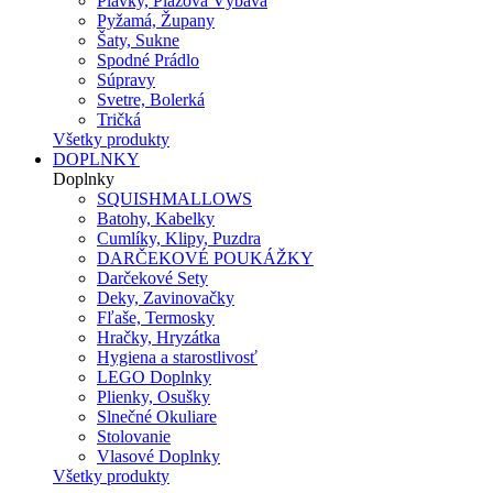
Plavky, Plážová Výbava
Pyžamá, Župany
Šaty, Sukne
Spodné Prádlo
Súpravy
Svetre, Bolerká
Tričká
Všetky produkty
DOPLNKY
Doplnky
SQUISHMALLOWS
Batohy, Kabelky
Cumlíky, Klipy, Puzdra
DARČEKOVÉ POUKÁŽKY
Darčekové Sety
Deky, Zavinovačky
Fľaše, Termosky
Hračky, Hryzátka
Hygiena a starostlivosť
LEGO Doplnky
Plienky, Osušky
Slnečné Okuliare
Stolovanie
Vlasové Doplnky
Všetky produkty