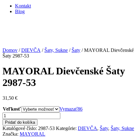
Kontakt
Blog
Domov
/
DIEVČA
/
Šaty, Sukne
/
Šaty
/ MAYORAL Dievčenské
Šaty 2987-53
MAYORAL Dievčenské Šaty
2987-53
31,50
€
Veľkosť
Vymazať
86
množstvo
MAYORAL
Pridať do košíka
Dievčenské
Katalógové číslo:
2987-53
Kategórie:
DIEVČA
,
Šaty
,
Šaty, Sukne
Šaty
Značka:
MAYORAL
2987-