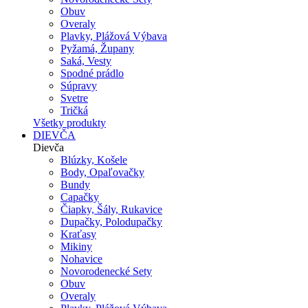
Obuv
Overaly
Plavky, Plážová Výbava
Pyžamá, Župany
Saká, Vesty
Spodné prádlo
Súpravy
Svetre
Tričká
Všetky produkty
DIEVČA
Dievča
Blúzky, Košele
Body, Opaľovačky
Bundy
Capačky
Čiapky, Šály, Rukavice
Dupačky, Polodupačky
Kraťasy
Mikiny
Nohavice
Novorodenecké Sety
Obuv
Overaly