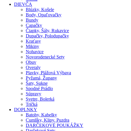
DIEVČA
Blúzky, Košele
Body, Opaľovačky
Bundy
Capačky
Čiapky, Šály, Rukavice
Dupačky, Polodupačky
Kraťasy
Mikiny
Nohavice
Novorodenecké Sety
Obuv
Overaly
Plavky, Plážová Výbava
Pyžamá, Župany
Šaty, Sukne
Spodné Prádlo
Súpravy
Svetre, Bolerká
Tričká
DOPLNKY
Batohy, Kabelky
Cumlíky, Klipy, Puzdra
DARČEKOVÉ POUKÁŽKY
Darčekové Sety