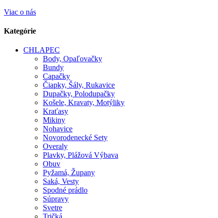
Viac o nás
Kategórie
CHLAPEC
Body, Opaľovačky
Bundy
Capačky
Čiapky, Šály, Rukavice
Dupačky, Polodupačky
Košele, Kravaty, Motýliky
Kraťasy
Mikiny
Nohavice
Novorodenecké Sety
Overaly
Plavky, Plážová Výbava
Obuv
Pyžamá, Župany
Saká, Vesty
Spodné prádlo
Súpravy
Svetre
Tričká