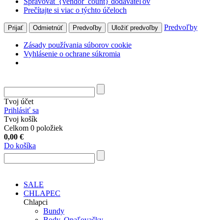
Spravovať {vendor_count} dodávateľov
Prečítajte si viac o týchto účeloch
Predvoľby
Prijať
Odmietnúť
Predvoľby
Uložiť predvoľby
Zásady používania súborov cookie
Vyhlásenie o ochrane súkromia
Tvoj účet
Prihlásiť sa
Tvoj košík
Celkom 0 položiek
0,00
€
Do košíka
SALE
CHLAPEC
Chlapci
Bundy
Body, Opaľovačky