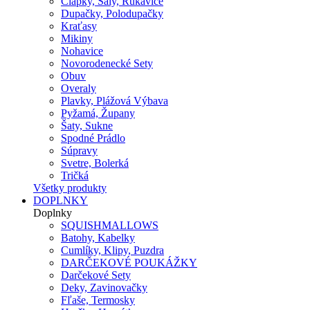
Čiapky, Šály, Rukavice
Dupačky, Polodupačky
Kraťasy
Mikiny
Nohavice
Novorodenecké Sety
Obuv
Overaly
Plavky, Plážová Výbava
Pyžamá, Župany
Šaty, Sukne
Spodné Prádlo
Súpravy
Svetre, Bolerká
Tričká
Všetky produkty
DOPLNKY
Doplnky
SQUISHMALLOWS
Batohy, Kabelky
Cumlíky, Klipy, Puzdra
DARČEKOVÉ POUKÁŽKY
Darčekové Sety
Deky, Zavinovačky
Fľaše, Termosky