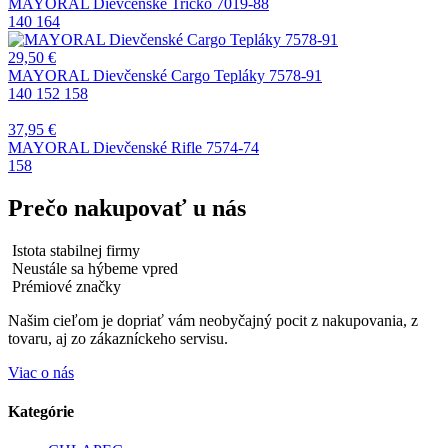
MAYORAL Dievčenské Tričko 7019-88
140
164
29,50
€
MAYORAL Dievčenské Cargo Tepláky 7578-91
140
152
158
37,95
€
MAYORAL Dievčenské Rifle 7574-74
158
Prečo nakupovať u nás
Istota stabilnej firmy
Neustále sa hýbeme vpred
Prémiové značky
Našim cieľom je dopriať vám neobyčajný pocit z nakupovania, z
tovaru, aj zo zákazníckeho servisu.
Viac o nás
Kategórie