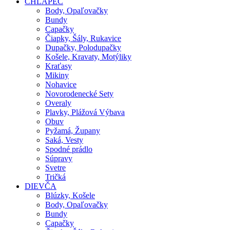
CHLAPEC
Body, Opaľovačky
Bundy
Capačky
Čiapky, Šály, Rukavice
Dupačky, Polodupačky
Košele, Kravaty, Motýliky
Kraťasy
Mikiny
Nohavice
Novorodenecké Sety
Overaly
Plavky, Plážová Výbava
Obuv
Pyžamá, Župany
Saká, Vesty
Spodné prádlo
Súpravy
Svetre
Tričká
DIEVČA
Blúzky, Košele
Body, Opaľovačky
Bundy
Capačky