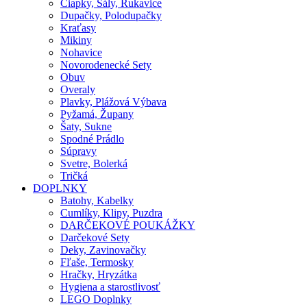
Čiapky, Šály, Rukavice
Dupačky, Polodupačky
Kraťasy
Mikiny
Nohavice
Novorodenecké Sety
Obuv
Overaly
Plavky, Plážová Výbava
Pyžamá, Župany
Šaty, Sukne
Spodné Prádlo
Súpravy
Svetre, Bolerká
Tričká
DOPLNKY
Batohy, Kabelky
Cumlíky, Klipy, Puzdra
DARČEKOVÉ POUKÁŽKY
Darčekové Sety
Deky, Zavinovačky
Fľaše, Termosky
Hračky, Hryzátka
Hygiena a starostlivosť
LEGO Doplnky