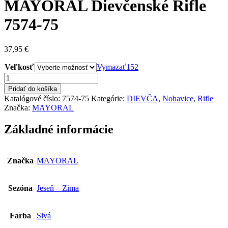
MAYORAL Dievčenské Rifle
7574-75
37,95
€
Veľkosť
Vymazať
152
množstvo
MAYORAL
Pridať do košíka
Dievčenské
Katalógové číslo:
7574-75
Kategórie:
DIEVČA
,
Nohavice
,
Rifle
Rifle
Značka:
MAYORAL
7574-
75
Základné informácie
Značka
MAYORAL
Sezóna
Jeseň – Zima
Farba
Sivá