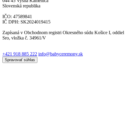
044 45 Vyšná Kamenica
Slovenská republika
IČO: 47589841
IČ DPH: SK2024019415
Zapísaná v Obchodnom registri Okresného súdu Košice I, oddiel
Sro, vložka č. 34961/V
+421 918 885 222
info@babyceremony.sk
Spravovať súhlas