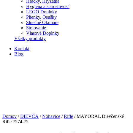
Hračky, Hryzátka
Hygiena a starostlivosť
LEGO Doplnky
Plienky, Osušky
Slnečné Okuliare
Stolovanie
Vlasové Doplnky
Všetky produkty
Kontakt
Blog
Domov
/
DIEVČA
/
Nohavice
/
Rifle
/ MAYORAL Dievčenské
Rifle 7574-75