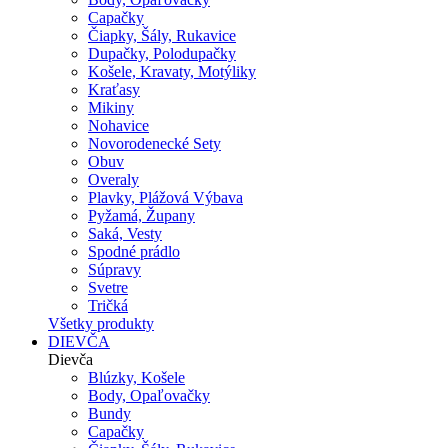
Capačky
Čiapky, Šály, Rukavice
Dupačky, Polodupačky
Košele, Kravaty, Motýliky
Kraťasy
Mikiny
Nohavice
Novorodenecké Sety
Obuv
Overaly
Plavky, Plážová Výbava
Pyžamá, Župany
Saká, Vesty
Spodné prádlo
Súpravy
Svetre
Tričká
Všetky produkty
DIEVČA
Dievča
Blúzky, Košele
Body, Opaľovačky
Bundy
Capačky