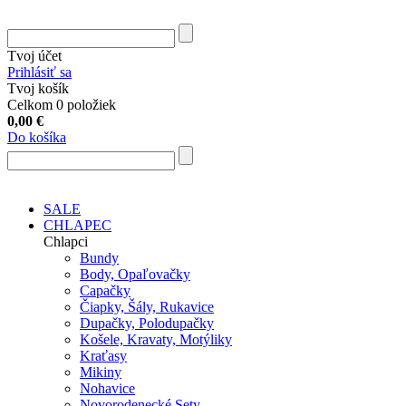
Tvoj účet
Prihlásiť sa
Tvoj košík
Celkom 0 položiek
0,00
€
Do košíka
SALE
CHLAPEC
Chlapci
Bundy
Body, Opaľovačky
Capačky
Čiapky, Šály, Rukavice
Dupačky, Polodupačky
Košele, Kravaty, Motýliky
Kraťasy
Mikiny
Nohavice
Novorodenecké Sety