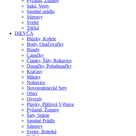
Pyžamá, Župany
Saká, Vesty
Spodné prádlo
Súpravy
Svetre
Tričká
DIEVČA
Blúzky, Košele
Body, Opaľovačky
Bundy
Capačky
Čiapky, Šály, Rukavice
Dupačky, Polodupačky
Kraťasy
Mikiny
Nohavice
Novorodenecké Sety
Obuv
Overaly
Plavky, Plážová Výbava
Pyžamá, Župany
Šaty, Sukne
Spodné Prádlo
Súpravy
Svetre, Bolerká