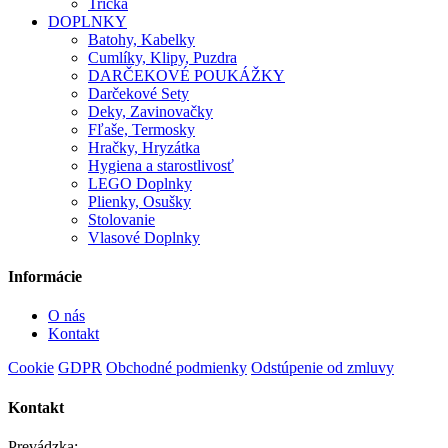
Tričká
DOPLNKY
Batohy, Kabelky
Cumlíky, Klipy, Puzdra
DARČEKOVÉ POUKÁŽKY
Darčekové Sety
Deky, Zavinovačky
Fľaše, Termosky
Hračky, Hryzátka
Hygiena a starostlivosť
LEGO Doplnky
Plienky, Osušky
Stolovanie
Vlasové Doplnky
Informácie
O nás
Kontakt
Cookie
GDPR
Obchodné podmienky
Odstúpenie od zmluvy
Kontakt
Prevádzka: