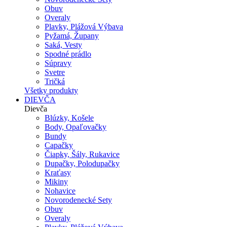
Obuv
Overaly
Plavky, Plážová Výbava
Pyžamá, Župany
Saká, Vesty
Spodné prádlo
Súpravy
Svetre
Tričká
Všetky produkty
DIEVČA
Dievča
Blúzky, Košele
Body, Opaľovačky
Bundy
Capačky
Čiapky, Šály, Rukavice
Dupačky, Polodupačky
Kraťasy
Mikiny
Nohavice
Novorodenecké Sety
Obuv
Overaly