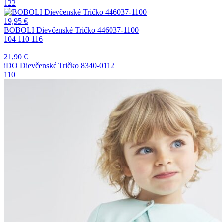
122
19,95
€
BOBOLI Dievčenské Tričko 446037-1100
104
110
116
21,90
€
iDO Dievčenské Tričko 8340-0112
110