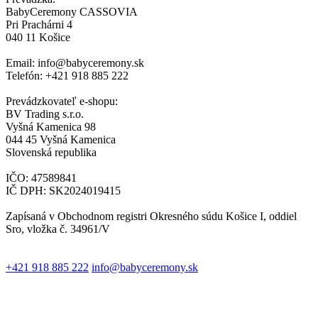
BabyCeremony CASSOVIA
Pri Prachárni 4
040 11 Košice
Email: info@babyceremony.sk
Telefón: +421 918 885 222
Prevádzkovateľ e-shopu:
BV Trading s.r.o.
Vyšná Kamenica 98
044 45 Vyšná Kamenica
Slovenská republika
IČO: 47589841
IČ DPH: SK2024019415
Zapísaná v Obchodnom registri Okresného súdu Košice I, oddiel
Sro, vložka č. 34961/V
+421 918 885 222
info@babyceremony.sk