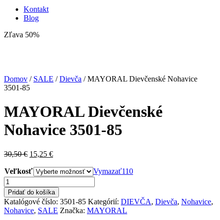
Kontakt
Blog
Zľava 50%
Domov
/
SALE
/
Dievča
/ MAYORAL Dievčenské Nohavice
3501-85
MAYORAL Dievčenské
Nohavice 3501-85
Pôvodná
Aktuálna
30,50
€
15,25
€
cena
cena
Veľkosť
bola:
je:
Vymazať
110
30,50 €.
15,25 €.
množstvo
MAYORAL
Pridať do košíka
Dievčenské
Katalógové číslo:
3501-85
Kategórií:
DIEVČA
,
Dievča
,
Nohavice
,
Nohavice
Nohavice
,
SALE
Značka:
MAYORAL
3501-