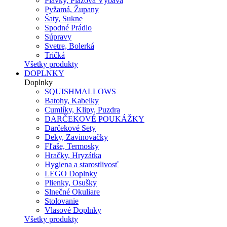
Plavky, Plážová Výbava
Pyžamá, Župany
Šaty, Sukne
Spodné Prádlo
Súpravy
Svetre, Bolerká
Tričká
Všetky produkty
DOPLNKY
Doplnky
SQUISHMALLOWS
Batohy, Kabelky
Cumlíky, Klipy, Puzdra
DARČEKOVÉ POUKÁŽKY
Darčekové Sety
Deky, Zavinovačky
Fľaše, Termosky
Hračky, Hryzátka
Hygiena a starostlivosť
LEGO Doplnky
Plienky, Osušky
Slnečné Okuliare
Stolovanie
Vlasové Doplnky
Všetky produkty