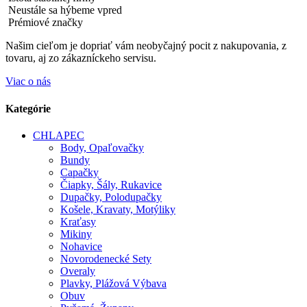
Neustále sa hýbeme vpred
Prémiové značky
Našim cieľom je dopriať vám neobyčajný pocit z nakupovania, z
tovaru, aj zo zákazníckeho servisu.
Viac o nás
Kategórie
CHLAPEC
Body, Opaľovačky
Bundy
Capačky
Čiapky, Šály, Rukavice
Dupačky, Polodupačky
Košele, Kravaty, Motýliky
Kraťasy
Mikiny
Nohavice
Novorodenecké Sety
Overaly
Plavky, Plážová Výbava
Obuv