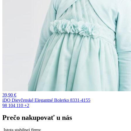
39,90
€
iDO Dievčenské Elegantné Bolerko 8331-4155
98
104
110
+2
Prečo nakupovať u nás
Istota stabilnej firmy