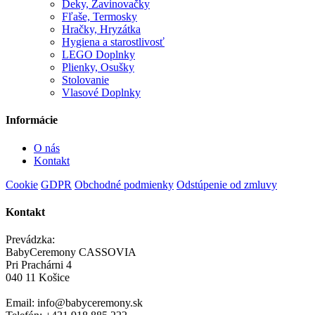
Deky, Zavinovačky
Fľaše, Termosky
Hračky, Hryzátka
Hygiena a starostlivosť
LEGO Doplnky
Plienky, Osušky
Stolovanie
Vlasové Doplnky
Informácie
O nás
Kontakt
Cookie
GDPR
Obchodné podmienky
Odstúpenie od zmluvy
Kontakt
Prevádzka:
BabyCeremony CASSOVIA
Pri Prachárni 4
040 11 Košice
Email: info@babyceremony.sk