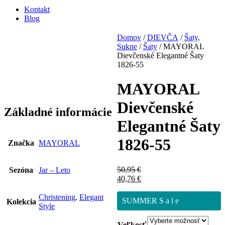
Kontakt
Blog
Domov
/
DIEVČA
/
Šaty,
Sukne
/
Šaty
/ MAYORAL
Dievčenské Elegantné Šaty
1826-55
MAYORAL
Dievčenské
Základné informácie
Elegantné Šaty
1826-55
Značka
MAYORAL
50,95
€
Sezóna
Jar – Leto
40,76
€
Christening
,
Elegant
SUMMER S a l e
Kolekcia
Style
Veľkosť