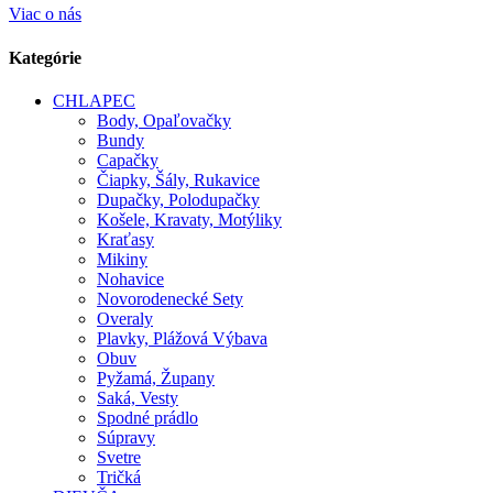
Viac o nás
Kategórie
CHLAPEC
Body, Opaľovačky
Bundy
Capačky
Čiapky, Šály, Rukavice
Dupačky, Polodupačky
Košele, Kravaty, Motýliky
Kraťasy
Mikiny
Nohavice
Novorodenecké Sety
Overaly
Plavky, Plážová Výbava
Obuv
Pyžamá, Župany
Saká, Vesty
Spodné prádlo
Súpravy
Svetre
Tričká