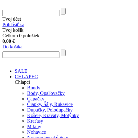
Tvoj účet
Prihlásiť sa
Tvoj košík
Celkom 0 položiek
0,00
€
Do košíka
SALE
CHLAPEC
Chlapci
Bundy
Body, Opaľovačky
Capačky
Čiapky, Šály, Rukavice
Dupačky, Polodupačky
Košele, Kravaty, Motýliky
Kraťasy
Mikiny
Nohavice
Novorodenecké Sety