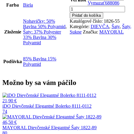
Vymazať
68
80
86
Farba
Biela
množstvo
MAYORAL
Pridať do košíka
Dievčenské
Katalógové číslo:
1826-55
Nohavičky: 50%
Elegantné
Kategórie:
DIEVČA
,
Šaty
,
Šaty,
Bavlna 50% Polyamid
,
Šaty
Sukne
Značka:
MAYORAL
Zloženie
Šaty: 37% Polyester
1826-
33% Bavlna 30%
55
Polyamid
85% Bavlna 15%
Podšívka
Polyamid
Možno by sa vám páčilo
21,90
€
iDO Dievčenské Elegantné Bolerko 8111-0112
74
46,50
€
MAYORAL Dievčenské Elegantné Šaty 1822-89
80