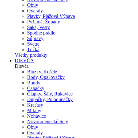
Obuv
Overaly
Plavky, Plážová Výbava
Pyžamá, Župany
Saká, Vesty
Spodné prádlo
Súpravy
Svetre
Tričká
Všetky produkty
DIEVČA
Dievča
Blúzky, Košele
Body, Opaľovačky
Bundy
Capačky
Čiapky, Šály, Rukavice
Dupačky, Polodupačky
Kraťasy
Mikiny
Nohavice
Novorodenecké Sety
Obuv
Overaly