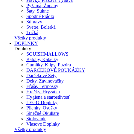
Plavky, Plážová Výbava
Pyžamá, Župany
Šaty, Sukne
Spodné Prádlo
Súpravy
Svetre, Bolerká
Tričká
Všetky produkty
DOPLNKY
Doplnky
SQUISHMALLOWS
Batohy, Kabelky
Cumlíky, Klipy, Puzdra
DARČEKOVÉ POUKÁŽKY
Darčekové Sety
Deky, Zavinovačky
Fľaše, Termosky
Hračky, Hryzátka
Hygiena a starostlivosť
LEGO Doplnky
Plienky, Osušky
Slnečné Okuliare
Stolovanie
Vlasové Doplnky
Všetky produkty