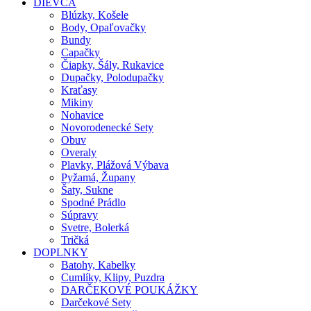
DIEVČA
Blúzky, Košele
Body, Opaľovačky
Bundy
Capačky
Čiapky, Šály, Rukavice
Dupačky, Polodupačky
Kraťasy
Mikiny
Nohavice
Novorodenecké Sety
Obuv
Overaly
Plavky, Plážová Výbava
Pyžamá, Župany
Šaty, Sukne
Spodné Prádlo
Súpravy
Svetre, Bolerká
Tričká
DOPLNKY
Batohy, Kabelky
Cumlíky, Klipy, Puzdra
DARČEKOVÉ POUKÁŽKY
Darčekové Sety