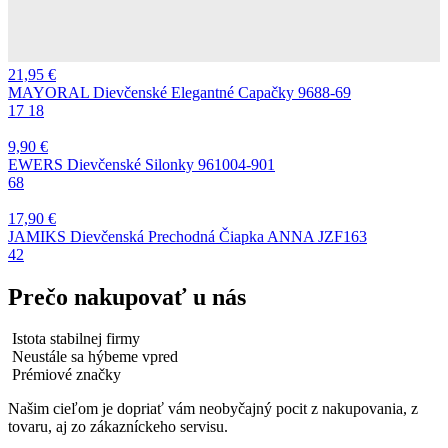
21,95
€
MAYORAL Dievčenské Elegantné Capačky 9688-69
17
18
9,90
€
EWERS Dievčenské Silonky 961004-901
68
17,90
€
JAMIKS Dievčenská Prechodná Čiapka ANNA JZF163
42
Prečo nakupovať u nás
Istota stabilnej firmy
Neustále sa hýbeme vpred
Prémiové značky
Našim cieľom je dopriať vám neobyčajný pocit z nakupovania, z
tovaru, aj zo zákazníckeho servisu.