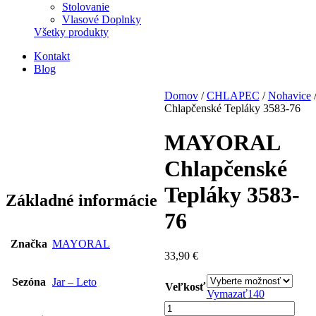
Stolovanie
Vlasové Doplnky
Všetky produkty
Kontakt
Blog
Domov
/
CHLAPEC
/
Nohavice
Chlapčenské Tepláky 3583-76
MAYORAL
Chlapčenské
Tepláky 3583-
Základné informácie
76
Značka
MAYORAL
33,90
€
Sezóna
Jar – Leto
Veľkosť
Vymazať
140
množstvo