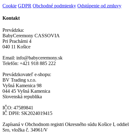
Cookie
GDPR
Obchodné podmienky
Odstúpenie od zmluvy
Kontakt
Prevádzka:
BabyCeremony CASSOVIA
Pri Prachárni 4
040 11 Košice
Email: info@babyceremony.sk
Telefón: +421 918 885 222
Prevádzkovateľ e-shopu:
BV Trading s.r.o.
Vyšná Kamenica 98
044 45 Vyšná Kamenica
Slovenská republika
IČO: 47589841
IČ DPH: SK2024019415
Zapísaná v Obchodnom registri Okresného súdu Košice I, oddiel
Sro, vložka č. 34961/V