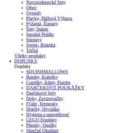
Novorodenecké Sety
Obuv
Overaly
Plavky, Plážová Výbava
Pyžamá, Župany
Šaty, Sukne
Spodné Prádlo
Súpravy
Svetre, Bolerká
Tričká
Všetky produkty
DOPLNKY
Doplnky
SQUISHMALLOWS
Batohy, Kabelky
Cumlíky, Klipy, Puzdra
DARČEKOVÉ POUKÁŽKY
Darčekové Sety
Deky, Zavinovačky
Fľaše, Termosky
Hračky, Hryzátka
Hygiena a starostlivosť
LEGO Doplnky
Plienky, Osušky
Slnečné Okuliare