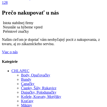
128
Prečo nakupovať u nás
Istota stabilnej firmy
Neustále sa hýbeme vpred
Prémiové značky
Našim cieľom je dopriať vám neobyčajný pocit z nakupovania, z
tovaru, aj zo zákazníckeho servisu.
Viac o nás
Kategórie
CHLAPEC
Body, Opaľovačky
Bundy
Capačky
Čiapky, Šály, Rukavice
Dupačky, Polodupačky
Košele, Kravaty, Motýliky
Kraťasy
Mikiny