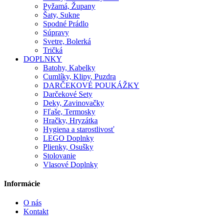
Pyžamá, Župany
Šaty, Sukne
Spodné Prádlo
Súpravy
Svetre, Bolerká
Tričká
DOPLNKY
Batohy, Kabelky
Cumlíky, Klipy, Puzdra
DARČEKOVÉ POUKÁŽKY
Darčekové Sety
Deky, Zavinovačky
Fľaše, Termosky
Hračky, Hryzátka
Hygiena a starostlivosť
LEGO Doplnky
Plienky, Osušky
Stolovanie
Vlasové Doplnky
Informácie
O nás
Kontakt