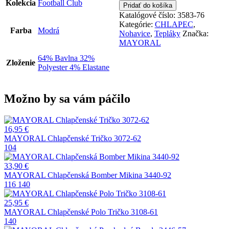
MAYORAL
Kolekcia
Football Club
Pridať do košíka
Chlapčenské
Katalógové číslo:
3583-76
Tepláky
Kategórie:
CHLAPEC
,
3583-
Farba
Modrá
Nohavice
,
Tepláky
Značka:
76
MAYORAL
64% Bavlna 32%
Zloženie
Polyester 4% Elastane
Možno by sa vám páčilo
16,95
€
MAYORAL Chlapčenské Tričko 3072-62
104
33,90
€
MAYORAL Chlapčenská Bomber Mikina 3440-92
116
140
25,95
€
MAYORAL Chlapčenské Polo Tričko 3108-61
140