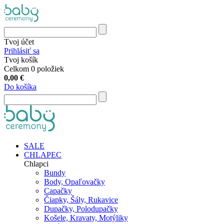
Tvoj účet
Prihlásiť sa
Tvoj košík
Celkom 0 položiek
0,00
€
Do košíka
SALE
CHLAPEC
Chlapci
Bundy
Body, Opaľovačky
Capačky
Čiapky, Šály, Rukavice
Dupačky, Polodupačky
Košele, Kravaty, Motýliky