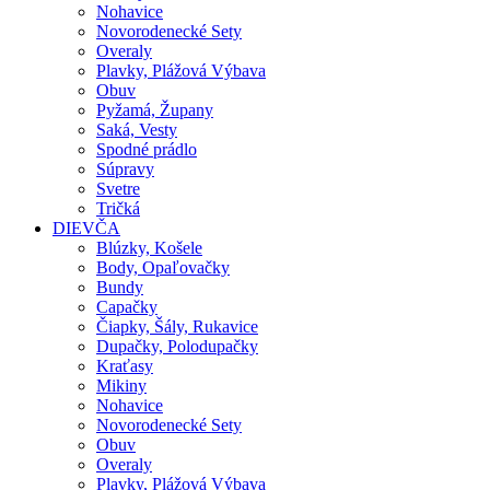
Nohavice
Novorodenecké Sety
Overaly
Plavky, Plážová Výbava
Obuv
Pyžamá, Župany
Saká, Vesty
Spodné prádlo
Súpravy
Svetre
Tričká
DIEVČA
Blúzky, Košele
Body, Opaľovačky
Bundy
Capačky
Čiapky, Šály, Rukavice
Dupačky, Polodupačky
Kraťasy
Mikiny
Nohavice
Novorodenecké Sety
Obuv
Overaly
Plavky, Plážová Výbava