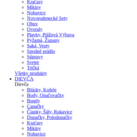
Kraťasy
Mikiny
Nohavice
Novorodenecké Sety
Obuv
Overaly
Plavky, Plážová Výbava
Pyžamá, Župany
Saká, Vesty
Spodné prádlo
Súpravy
Svetre
Tričká
Všetky produkty
DIEVČA
Dievča
Blúzky, Košele
Body, Opaľovačky
Bundy
Capačky
Čiapky, Šály, Rukavice
Dupačky, Polodupačky
Kraťasy
Mikiny
Nohavice