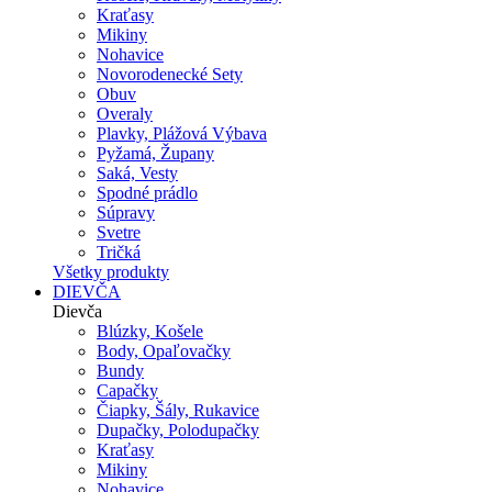
Kraťasy
Mikiny
Nohavice
Novorodenecké Sety
Obuv
Overaly
Plavky, Plážová Výbava
Pyžamá, Župany
Saká, Vesty
Spodné prádlo
Súpravy
Svetre
Tričká
Všetky produkty
DIEVČA
Dievča
Blúzky, Košele
Body, Opaľovačky
Bundy
Capačky
Čiapky, Šály, Rukavice
Dupačky, Polodupačky
Kraťasy
Mikiny
Nohavice