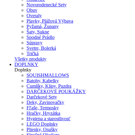
Novorodenecké Sety
Obuv
Overaly
Plavky, Plážová Výbava
Pyžamá, Župany
Šaty, Sukne
Spodné Prádlo
Súpravy
Svetre, Bolerká
Tričká
Všetky produkty
DOPLNKY
Doplnky
SQUISHMALLOWS
Batohy, Kabelky
Cumlíky, Klipy, Puzdra
DARČEKOVÉ POUKÁŽKY
Darčekové Sety
Deky, Zavinovačky
Fľaše, Termosky
Hračky, Hryzátka
Hygiena a starostlivosť
LEGO Doplnky
Plienky, Osušky
Slnečné Okuliare