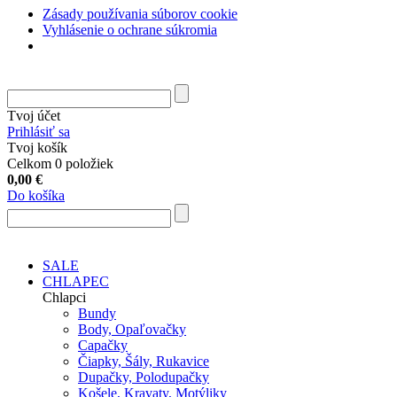
Zásady používania súborov cookie
Vyhlásenie o ochrane súkromia
Tvoj účet
Prihlásiť sa
Tvoj košík
Celkom 0 položiek
0,00
€
Do košíka
SALE
CHLAPEC
Chlapci
Bundy
Body, Opaľovačky
Capačky
Čiapky, Šály, Rukavice
Dupačky, Polodupačky
Košele, Kravaty, Motýliky