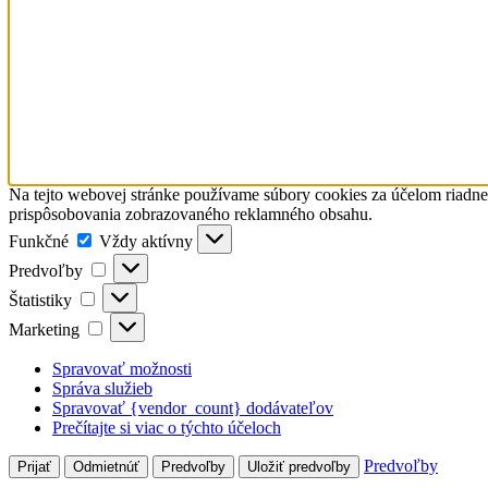
Na tejto webovej stránke používame súbory cookies za účelom riadn
prispôsobovania zobrazovaného reklamného obsahu.
Funkčné
Funkčné
Vždy aktívny
Predvoľby
Predvoľby
Štatistiky
Štatistiky
Marketing
Marketing
Spravovať možnosti
Správa služieb
Spravovať {vendor_count} dodávateľov
Prečítajte si viac o týchto účeloch
Predvoľby
Prijať
Odmietnúť
Predvoľby
Uložiť predvoľby