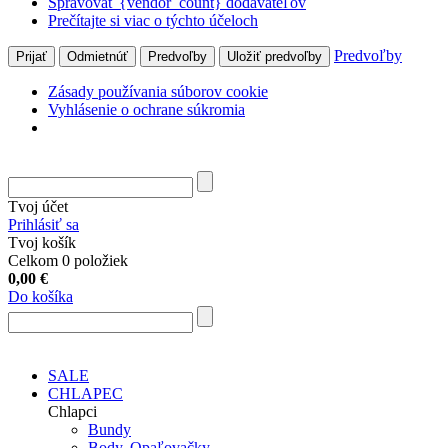
Spravovať {vendor_count} dodávateľov
Prečítajte si viac o týchto účeloch
Predvoľby
Prijať
Odmietnúť
Predvoľby
Uložiť predvoľby
Zásady používania súborov cookie
Vyhlásenie o ochrane súkromia
Tvoj účet
Prihlásiť sa
Tvoj košík
Celkom 0 položiek
0,00
€
Do košíka
SALE
CHLAPEC
Chlapci
Bundy
Body, Opaľovačky