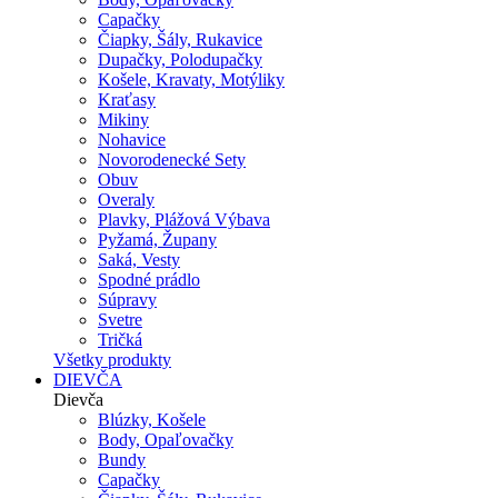
Capačky
Čiapky, Šály, Rukavice
Dupačky, Polodupačky
Košele, Kravaty, Motýliky
Kraťasy
Mikiny
Nohavice
Novorodenecké Sety
Obuv
Overaly
Plavky, Plážová Výbava
Pyžamá, Župany
Saká, Vesty
Spodné prádlo
Súpravy
Svetre
Tričká
Všetky produkty
DIEVČA
Dievča
Blúzky, Košele
Body, Opaľovačky
Bundy
Capačky