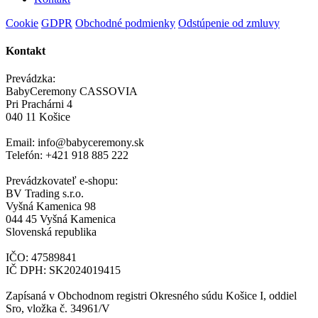
Cookie
GDPR
Obchodné podmienky
Odstúpenie od zmluvy
Kontakt
Prevádzka:
BabyCeremony CASSOVIA
Pri Prachárni 4
040 11 Košice
Email: info@babyceremony.sk
Telefón: +421 918 885 222
Prevádzkovateľ e-shopu:
BV Trading s.r.o.
Vyšná Kamenica 98
044 45 Vyšná Kamenica
Slovenská republika
IČO: 47589841
IČ DPH: SK2024019415
Zapísaná v Obchodnom registri Okresného súdu Košice I, oddiel
Sro, vložka č. 34961/V