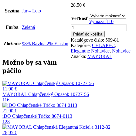
28,50
€
Sezóna
Jar – Leto
Veľkosť
Vymazať
110
množstvo
Farba
Zelená
MAYORAL
Pridať do košíka
Chlapčenské
Katalógové číslo:
509-81
Nohavice
Zloženie
98% Bavlna 2% Elastan
Kategórie:
CHLAPEC
,
509-
Elegantné Nohavice
,
Nohavice
81
Značka:
MAYORAL
Možno by sa vám
páčilo
11,90
€
MAYORAL Chlapčenský Opasok 10727-56
116
21,90
€
iDO Chlapčenské Tričko 8674-0113
128
26,95
€