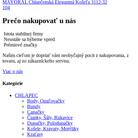
MAYORAL Chlapčenská Elegantná Košeľa 3112-32
104
Prečo nakupovať u nás
Istota stabilnej firmy
Neustále sa hýbeme vpred
Prémiové značky
Našim cieľom je dopriať vám neobyčajný pocit z nakupovania, z
tovaru, aj zo zákazníckeho servisu.
Viac o nás
Kategórie
CHLAPEC
Body, Opaľovačky
Bundy
Capačky
Čiapky, Šály, Rukavice
Dupačky, Polodupačky
Košele, Kravaty, Motýliky
Kraťasy