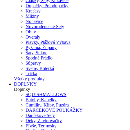
Čiapky, Šály, Rukavice
Dupačky, Polodupačky
Kraťasy
Mikiny
Nohavice
Novorodenecké Sety
Obuv
Overaly
Plavky, Plážová Výbava
Pyžamá, Župany
Šaty, Sukne
Spodné Prádlo
Súpravy
Svetre, Bolerká
Tričká
Všetky produkty
DOPLNKY
Doplnky
SQUISHMALLOWS
Batohy, Kabelky
Cumlíky, Klipy, Puzdra
DARČEKOVÉ POUKÁŽKY
Darčekové Sety
Deky, Zavinovačky
Fľaše, Termosky