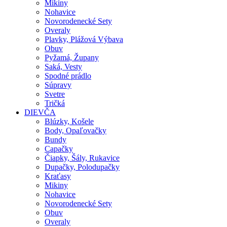
Mikiny
Nohavice
Novorodenecké Sety
Overaly
Plavky, Plážová Výbava
Obuv
Pyžamá, Župany
Saká, Vesty
Spodné prádlo
Súpravy
Svetre
Tričká
DIEVČA
Blúzky, Košele
Body, Opaľovačky
Bundy
Capačky
Čiapky, Šály, Rukavice
Dupačky, Polodupačky
Kraťasy
Mikiny
Nohavice
Novorodenecké Sety
Obuv
Overaly