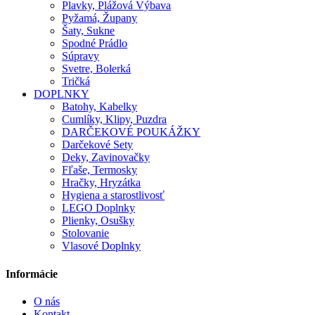
Plavky, Plážová Výbava
Pyžamá, Župany
Šaty, Sukne
Spodné Prádlo
Súpravy
Svetre, Bolerká
Tričká
DOPLNKY
Batohy, Kabelky
Cumlíky, Klipy, Puzdra
DARČEKOVÉ POUKÁŽKY
Darčekové Sety
Deky, Zavinovačky
Fľaše, Termosky
Hračky, Hryzátka
Hygiena a starostlivosť
LEGO Doplnky
Plienky, Osušky
Stolovanie
Vlasové Doplnky
Informácie
O nás
Kontakt