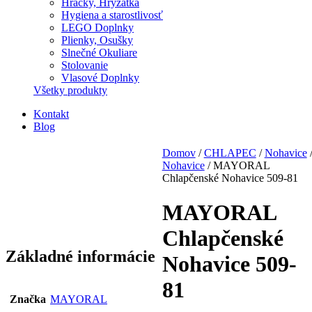
Hračky, Hryzátka
Hygiena a starostlivosť
LEGO Doplnky
Plienky, Osušky
Slnečné Okuliare
Stolovanie
Vlasové Doplnky
Všetky produkty
Kontakt
Blog
Domov
/
CHLAPEC
/
Nohavice
Nohavice
/ MAYORAL
Chlapčenské Nohavice 509-81
MAYORAL
Chlapčenské
Základné informácie
Nohavice 509-
81
Značka
MAYORAL