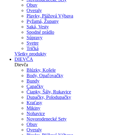
Obuv
Overaly
Plavky, Plážová Výbava
Pyžamá, Župany
Saká, Vesty
Spodné prádlo
Súpravy
Svetre
Tričká
Všetky produkty
DIEVČA
Dievča
Blúzky, Košele
Body, Opaľovačky
Bundy
Capačky
Čiapky, Šály, Rukavice
Dupačky, Polodupačky
Kraťasy
Mikiny
Nohavice
Novorodenecké Sety
Obuv
Overaly