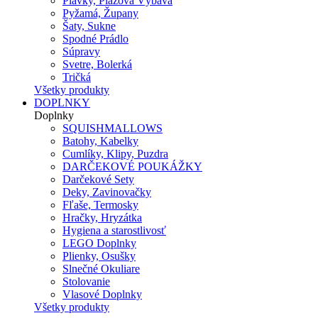
Plavky, Plážová Výbava
Pyžamá, Župany
Šaty, Sukne
Spodné Prádlo
Súpravy
Svetre, Bolerká
Tričká
Všetky produkty
DOPLNKY
Doplnky
SQUISHMALLOWS
Batohy, Kabelky
Cumlíky, Klipy, Puzdra
DARČEKOVÉ POUKÁŽKY
Darčekové Sety
Deky, Zavinovačky
Fľaše, Termosky
Hračky, Hryzátka
Hygiena a starostlivosť
LEGO Doplnky
Plienky, Osušky
Slnečné Okuliare
Stolovanie
Vlasové Doplnky
Všetky produkty