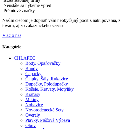
Istota stabilnej firmy
Neustále sa hýbeme vpred
Prémiové značky
Našim cieľom je dopriať vám neobyčajný pocit z nakupovania, z
tovaru, aj zo zákazníckeho servisu.
Viac o nás
Kategórie
CHLAPEC
Body, Opaľovačky
Bundy
Capačky
Čiapky, Šály, Rukavice
Dupačky, Polodupačky
Košele, Kravaty, Motýliky
Kraťasy
Mikiny
Nohavice
Novorodenecké Sety
Overaly
Plavky, Plážová Výbava
Obuv