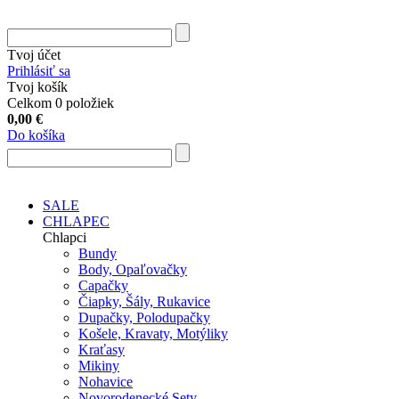
Tvoj účet
Prihlásiť sa
Tvoj košík
Celkom 0 položiek
0,00
€
Do košíka
SALE
CHLAPEC
Chlapci
Bundy
Body, Opaľovačky
Capačky
Čiapky, Šály, Rukavice
Dupačky, Polodupačky
Košele, Kravaty, Motýliky
Kraťasy
Mikiny
Nohavice
Novorodenecké Sety