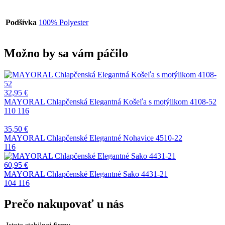
Podšívka
100% Polyester
Možno by sa vám páčilo
32,95
€
MAYORAL Chlapčenská Elegantná Košeľa s motýlikom 4108-52
110
116
35,50
€
MAYORAL Chlapčenské Elegantné Nohavice 4510-22
116
60,95
€
MAYORAL Chlapčenské Elegantné Sako 4431-21
104
116
Prečo nakupovať u nás