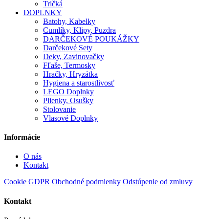
Tričká
DOPLNKY
Batohy, Kabelky
Cumlíky, Klipy, Puzdra
DARČEKOVÉ POUKÁŽKY
Darčekové Sety
Deky, Zavinovačky
Fľaše, Termosky
Hračky, Hryzátka
Hygiena a starostlivosť
LEGO Doplnky
Plienky, Osušky
Stolovanie
Vlasové Doplnky
Informácie
O nás
Kontakt
Cookie
GDPR
Obchodné podmienky
Odstúpenie od zmluvy
Kontakt