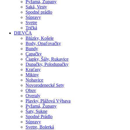
Pyžamá, Župany
Saká, Vesty
Spodné prádlo
Súpravy
Svetre
Tričká
DIEVČA
Blúzky, Košele
Body, Opaľovačky
Bundy
Capačky
Čiapky, Šály, Rukavice
Dupačky, Polodupačky
Kraťasy
Mikiny
Nohavice
Novorodenecké Sety
Obuv
Overaly
Plavky, Plážová Výbava
Pyžamá, Župany
Šaty, Sukne
Spodné Prádlo
Súpravy
Svetre, Bolerká