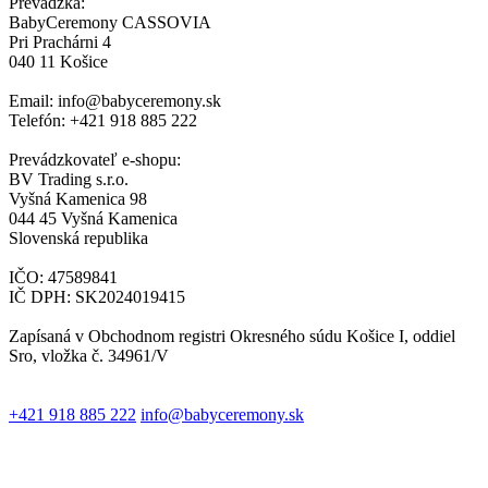
Prevádzka:
BabyCeremony CASSOVIA
Pri Prachárni 4
040 11 Košice
Email: info@babyceremony.sk
Telefón: +421 918 885 222
Prevádzkovateľ e-shopu:
BV Trading s.r.o.
Vyšná Kamenica 98
044 45 Vyšná Kamenica
Slovenská republika
IČO: 47589841
IČ DPH: SK2024019415
Zapísaná v Obchodnom registri Okresného súdu Košice I, oddiel
Sro, vložka č. 34961/V
+421 918 885 222
info@babyceremony.sk