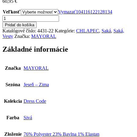
60,95
€
Veľkosť
Vymazať
104
116
122
128
134
množstvo
MAYORAL
Pridať do košíka
Chlapčenské
Katalógové číslo:
4431-22
Kategórie:
CHLAPEC
,
Saká
,
Saká,
Elegantné
Vesty
Značka:
MAYORAL
Sako
4431-
Základné informácie
22
Značka
MAYORAL
Sezóna
Jeseň – Zima
Kolekcia
Dress Code
Farba
Sivá
Zloženie
76% Polyester 23% Bavlna 1% Elastan