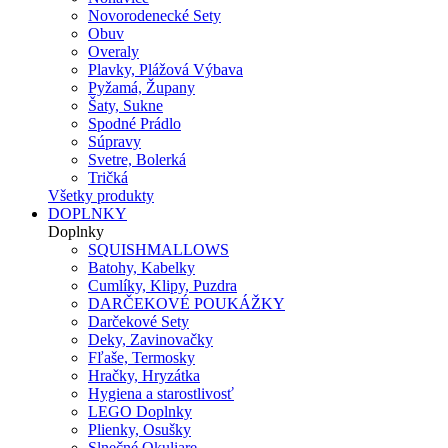
Novorodenecké Sety
Obuv
Overaly
Plavky, Plážová Výbava
Pyžamá, Župany
Šaty, Sukne
Spodné Prádlo
Súpravy
Svetre, Bolerká
Tričká
Všetky produkty
DOPLNKY
Doplnky
SQUISHMALLOWS
Batohy, Kabelky
Cumlíky, Klipy, Puzdra
DARČEKOVÉ POUKÁŽKY
Darčekové Sety
Deky, Zavinovačky
Fľaše, Termosky
Hračky, Hryzátka
Hygiena a starostlivosť
LEGO Doplnky
Plienky, Osušky
Slnečné Okuliare