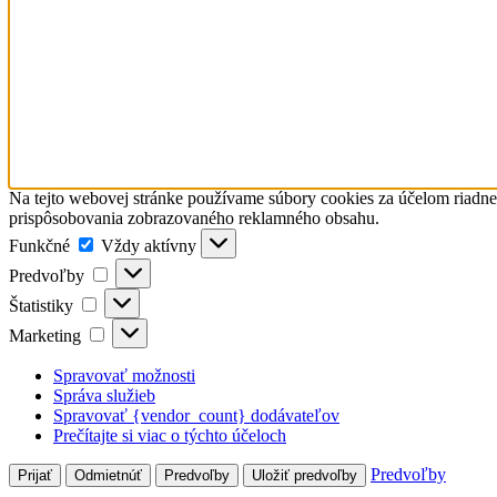
Na tejto webovej stránke používame súbory cookies za účelom riadn
prispôsobovania zobrazovaného reklamného obsahu.
Funkčné
Funkčné
Vždy aktívny
Predvoľby
Predvoľby
Štatistiky
Štatistiky
Marketing
Marketing
Spravovať možnosti
Správa služieb
Spravovať {vendor_count} dodávateľov
Prečítajte si viac o týchto účeloch
Predvoľby
Prijať
Odmietnúť
Predvoľby
Uložiť predvoľby