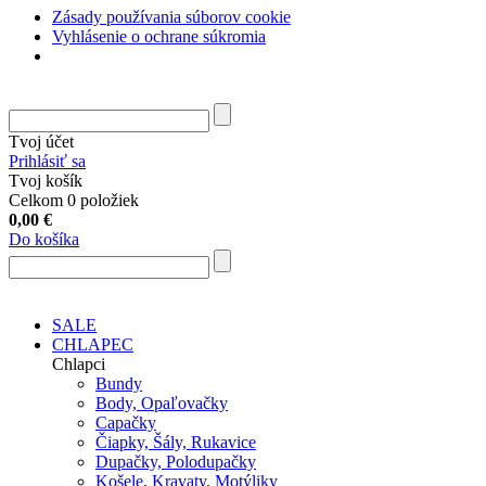
Zásady používania súborov cookie
Vyhlásenie o ochrane súkromia
Tvoj účet
Prihlásiť sa
Tvoj košík
Celkom 0 položiek
0,00
€
Do košíka
SALE
CHLAPEC
Chlapci
Bundy
Body, Opaľovačky
Capačky
Čiapky, Šály, Rukavice
Dupačky, Polodupačky
Košele, Kravaty, Motýliky