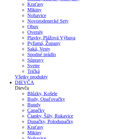
Kraťasy
Mikiny
Nohavice
Novorodenecké Sety
Obuv
Overaly
Plavky, Plážová Výbava
Pyžamá, Župany
Saká, Vesty
Spodné prádlo
Súpravy
Svetre
Tričká
Všetky produkty
DIEVČA
Dievča
Blúzky, Košele
Body, Opaľovačky
Bundy
Capačky
Čiapky, Šály, Rukavice
Dupačky, Polodupačky
Kraťasy
Mikiny
Nohavice