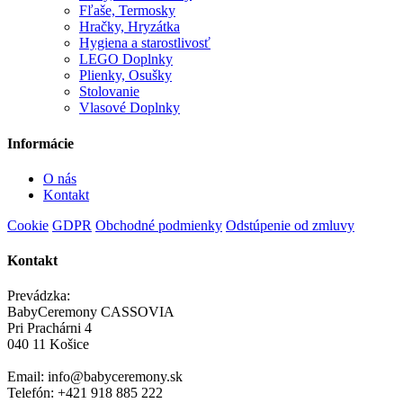
Fľaše, Termosky
Hračky, Hryzátka
Hygiena a starostlivosť
LEGO Doplnky
Plienky, Osušky
Stolovanie
Vlasové Doplnky
Informácie
O nás
Kontakt
Cookie
GDPR
Obchodné podmienky
Odstúpenie od zmluvy
Kontakt
Prevádzka:
BabyCeremony CASSOVIA
Pri Prachárni 4
040 11 Košice
Email: info@babyceremony.sk
Telefón: +421 918 885 222