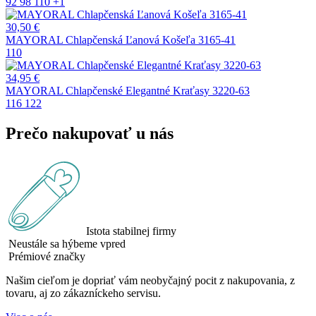
92
98
110
+1
30,50
€
MAYORAL Chlapčenská Ľanová Košeľa 3165-41
110
34,95
€
MAYORAL Chlapčenské Elegantné Kraťasy 3220-63
116
122
Prečo nakupovať u nás
Istota stabilnej firmy
Neustále sa hýbeme vpred
Prémiové značky
Našim cieľom je dopriať vám neobyčajný pocit z nakupovania, z
tovaru, aj zo zákazníckeho servisu.