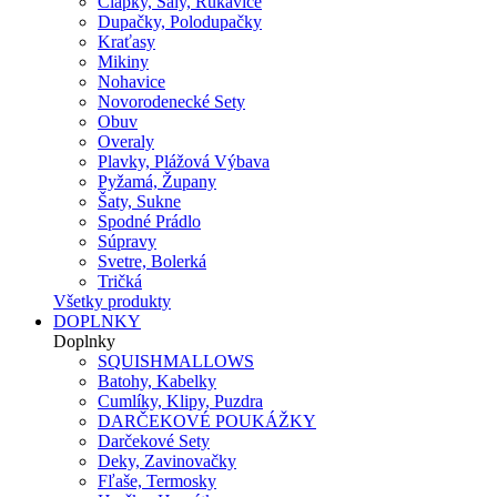
Čiapky, Šály, Rukavice
Dupačky, Polodupačky
Kraťasy
Mikiny
Nohavice
Novorodenecké Sety
Obuv
Overaly
Plavky, Plážová Výbava
Pyžamá, Župany
Šaty, Sukne
Spodné Prádlo
Súpravy
Svetre, Bolerká
Tričká
Všetky produkty
DOPLNKY
Doplnky
SQUISHMALLOWS
Batohy, Kabelky
Cumlíky, Klipy, Puzdra
DARČEKOVÉ POUKÁŽKY
Darčekové Sety
Deky, Zavinovačky
Fľaše, Termosky