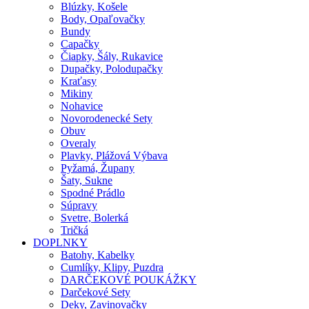
Blúzky, Košele
Body, Opaľovačky
Bundy
Capačky
Čiapky, Šály, Rukavice
Dupačky, Polodupačky
Kraťasy
Mikiny
Nohavice
Novorodenecké Sety
Obuv
Overaly
Plavky, Plážová Výbava
Pyžamá, Župany
Šaty, Sukne
Spodné Prádlo
Súpravy
Svetre, Bolerká
Tričká
DOPLNKY
Batohy, Kabelky
Cumlíky, Klipy, Puzdra
DARČEKOVÉ POUKÁŽKY
Darčekové Sety
Deky, Zavinovačky