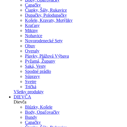
Capačky
Čiapky, Šály, Rukavice
Dupačky, Polodupačky
Košele, Kravaty, Motýliky
Kraťasy
Mikiny
Nohavice
Novorodenecké Sety
Obuv
Overaly
Plavky, Plážová Výbava
Pyžamá, Župany
Saká, Vesty
Spodné prádlo
Súpravy
Svetre
Tričká
Všetky produkty
DIEVČA
Dievča
Blúzky, Košele
Body, Opaľovačky
Bundy
Capačky