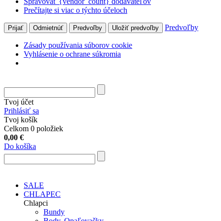
Spravovať {vendor_count} dodávateľov
Prečítajte si viac o týchto účeloch
Predvoľby
Prijať
Odmietnúť
Predvoľby
Uložiť predvoľby
Zásady používania súborov cookie
Vyhlásenie o ochrane súkromia
Tvoj účet
Prihlásiť sa
Tvoj košík
Celkom 0 položiek
0,00
€
Do košíka
SALE
CHLAPEC
Chlapci
Bundy
Body, Opaľovačky