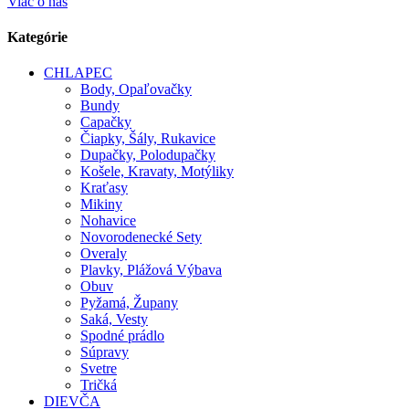
Viac o nás
Kategórie
CHLAPEC
Body, Opaľovačky
Bundy
Capačky
Čiapky, Šály, Rukavice
Dupačky, Polodupačky
Košele, Kravaty, Motýliky
Kraťasy
Mikiny
Nohavice
Novorodenecké Sety
Overaly
Plavky, Plážová Výbava
Obuv
Pyžamá, Župany
Saká, Vesty
Spodné prádlo
Súpravy
Svetre
Tričká
DIEVČA