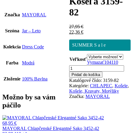
Košeľa 3159-
82
Značka
MAYORAL
27,95
€
Sezóna
Jar – Leto
22,36
€
SUMMER S a l e
Kolekcia
Dress Code
Veľkosť
Vymazať
104
110
Farba
Modrá
množstvo
MAYORAL
Pridať do košíka
Chlapčenská
Zloženie
100% Bavlna
Katalógové číslo:
3159-82
Elegantná
Kategórie:
CHLAPEC
,
Košele
,
Košeľa
Košele, Kravaty, Motýliky
3159-
Možno by sa vám
Značka:
MAYORAL
82
páčilo
68,95
€
MAYORAL Chlapčenské Elegantné Sako 3452-42