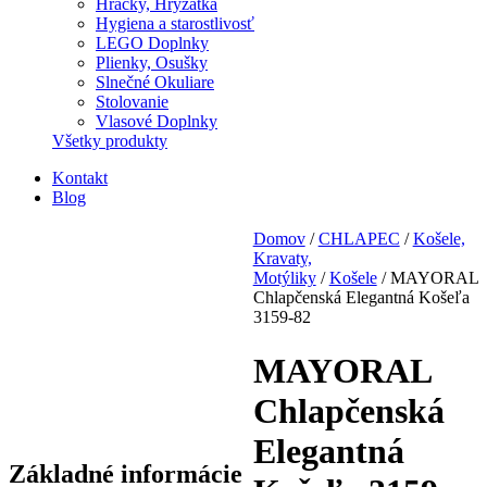
Hračky, Hryzátka
Hygiena a starostlivosť
LEGO Doplnky
Plienky, Osušky
Slnečné Okuliare
Stolovanie
Vlasové Doplnky
Všetky produkty
Kontakt
Blog
Domov
/
CHLAPEC
/
Košele,
Kravaty,
Motýliky
/
Košele
/ MAYORAL
Chlapčenská Elegantná Košeľa
3159-82
MAYORAL
Chlapčenská
Elegantná
Základné informácie