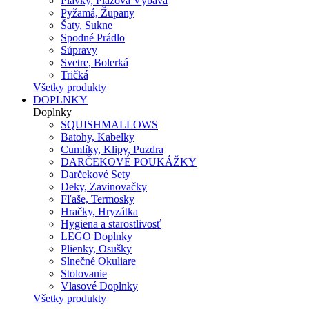
Plavky, Plážová Výbava
Pyžamá, Župany
Šaty, Sukne
Spodné Prádlo
Súpravy
Svetre, Bolerká
Tričká
Všetky produkty
DOPLNKY
Doplnky
SQUISHMALLOWS
Batohy, Kabelky
Cumlíky, Klipy, Puzdra
DARČEKOVÉ POUKÁŽKY
Darčekové Sety
Deky, Zavinovačky
Fľaše, Termosky
Hračky, Hryzátka
Hygiena a starostlivosť
LEGO Doplnky
Plienky, Osušky
Slnečné Okuliare
Stolovanie
Vlasové Doplnky
Všetky produkty