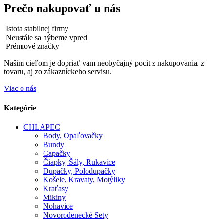
Prečo nakupovať u nás
Istota stabilnej firmy
Neustále sa hýbeme vpred
Prémiové značky
Našim cieľom je dopriať vám neobyčajný pocit z nakupovania, z
tovaru, aj zo zákazníckeho servisu.
Viac o nás
Kategórie
CHLAPEC
Body, Opaľovačky
Bundy
Capačky
Čiapky, Šály, Rukavice
Dupačky, Polodupačky
Košele, Kravaty, Motýliky
Kraťasy
Mikiny
Nohavice
Novorodenecké Sety