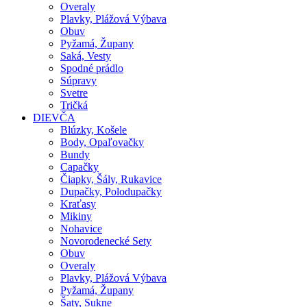
Overaly
Plavky, Plážová Výbava
Obuv
Pyžamá, Župany
Saká, Vesty
Spodné prádlo
Súpravy
Svetre
Tričká
DIEVČA
Blúzky, Košele
Body, Opaľovačky
Bundy
Capačky
Čiapky, Šály, Rukavice
Dupačky, Polodupačky
Kraťasy
Mikiny
Nohavice
Novorodenecké Sety
Obuv
Overaly
Plavky, Plážová Výbava
Pyžamá, Župany
Šaty, Sukne