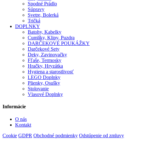
Spodné Prádlo
Súpravy
Svetre, Bolerká
Tričká
DOPLNKY
Batohy, Kabelky
Cumlíky, Klipy, Puzdra
DARČEKOVÉ POUKÁŽKY
Darčekové Sety
Deky, Zavinovačky
Fľaše, Termosky
Hračky, Hryzátka
Hygiena a starostlivosť
LEGO Doplnky
Plienky, Osušky
Stolovanie
Vlasové Doplnky
Informácie
O nás
Kontakt
Cookie
GDPR
Obchodné podmienky
Odstúpenie od zmluvy