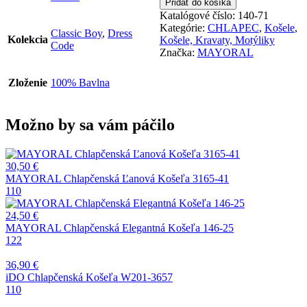
Pridať do košíka
Chlapčenská
Katalógové číslo:
140-71
Elegantná
Kategórie:
CHLAPEC
,
Košele
,
Classic Boy
,
Dress
Košeľa
Kolekcia
Košele, Kravaty, Motýliky
Code
140-
Značka:
MAYORAL
71
Zloženie
100% Bavlna
Možno by sa vám páčilo
30,50
€
MAYORAL Chlapčenská Ľanová Košeľa 3165-41
110
24,50
€
MAYORAL Chlapčenská Elegantná Košeľa 146-25
122
36,90
€
iDO Chlapčenská Košeľa W201-3657
110