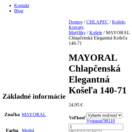
Kontakt
Blog
Domov
/
CHLAPEC
/
Košele,
Kravaty,
Motýliky
/
Košele
/ MAYORAL
Chlapčenská Elegantná Košeľa
140-71
MAYORAL
Chlapčenská
Elegantná
Košeľa 140-71
Základné informácie
24,95
€
Značka
MAYORAL
Veľkosť
Vymazať
98
110
množstvo
Farba
Modrá
MAYORAL