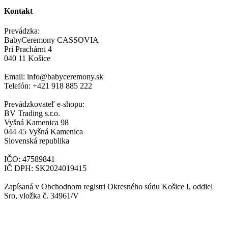
Kontakt
Prevádzka:
BabyCeremony CASSOVIA
Pri Prachárni 4
040 11 Košice
Email: info@babyceremony.sk
Telefón: +421 918 885 222
Prevádzkovateľ e-shopu:
BV Trading s.r.o.
Vyšná Kamenica 98
044 45 Vyšná Kamenica
Slovenská republika
IČO: 47589841
IČ DPH: SK2024019415
Zapísaná v Obchodnom registri Okresného súdu Košice I, oddiel
Sro, vložka č. 34961/V
+421 918 885 222
info@babyceremony.sk