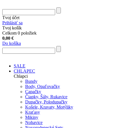
Tvoj účet
Prihlásiť sa
Tvoj košík
Celkom 0 položiek
0,00
€
Do košíka
SALE
CHLAPEC
Chlapci
Bundy
Body, Opaľovačky
Capačky
Čiapky, Šály, Rukavice
Dupačky, Polodupačky
Košele, Kravaty, Motýliky
Kraťasy
Mikiny
Nohavice
Novorodenecké Sety