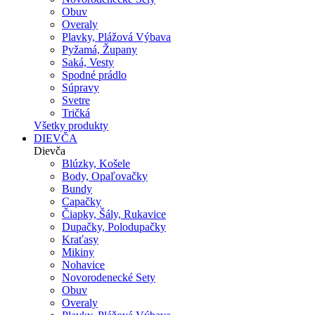
Obuv
Overaly
Plavky, Plážová Výbava
Pyžamá, Župany
Saká, Vesty
Spodné prádlo
Súpravy
Svetre
Tričká
Všetky produkty
DIEVČA
Dievča
Blúzky, Košele
Body, Opaľovačky
Bundy
Capačky
Čiapky, Šály, Rukavice
Dupačky, Polodupačky
Kraťasy
Mikiny
Nohavice
Novorodenecké Sety
Obuv
Overaly