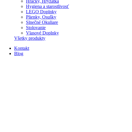
Hračky, Hryzátka
Hygiena a starostlivosť
LEGO Doplnky
Plienky, Osušky
Slnečné Okuliare
Stolovanie
Vlasové Doplnky
Všetky produkty
Kontakt
Blog