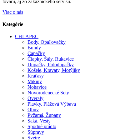
tovaru, aj zo zákazníckeho servisu.
Viac o nás
Kategórie
CHLAPEC
Body, Opaľovačky
Bundy
Capačky
Čiapky, Šály, Rukavice
Dupačky, Polodupačky
Košele, Kravaty, Motýliky
Kraťasy
Mikiny
Nohavice
Novorodenecké Sety
Overaly
Plavky, Plážová Výbava
Obuv
Pyžamá, Župany
Saká, Vesty
Spodné prádlo
Súpravy
Svetre