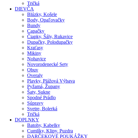
Tričká
DIEVČA
Blúzky, Košele
Body, Opaľovačky
Bundy
Capačky
Čiapky, Šály, Rukavice
Dupačky, Polodupačky
Kraťasy
Mikiny
Nohavice
Novorodenecké Sety
Obuv
Overaly
Plavky, Plážová Výbava
Pyžamá, Župany
Šaty, Sukne
Spodné Prádlo
Súpravy
Svetre, Bolerká
Tričká
DOPLNKY
Batohy, Kabelky
Cumlíky, Klipy, Puzdra
DARČEKOVÉ POUKÁŽKY