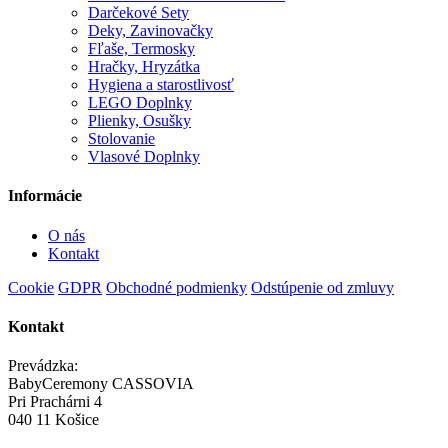
Darčekové Sety
Deky, Zavinovačky
Fľaše, Termosky
Hračky, Hryzátka
Hygiena a starostlivosť
LEGO Doplnky
Plienky, Osušky
Stolovanie
Vlasové Doplnky
Informácie
O nás
Kontakt
Cookie
GDPR
Obchodné podmienky
Odstúpenie od zmluvy
Kontakt
Prevádzka:
BabyCeremony CASSOVIA
Pri Prachárni 4
040 11 Košice