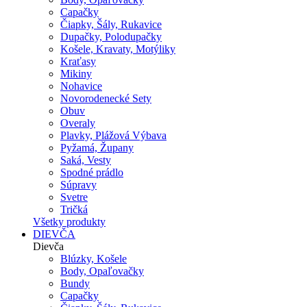
Capačky
Čiapky, Šály, Rukavice
Dupačky, Polodupačky
Košele, Kravaty, Motýliky
Kraťasy
Mikiny
Nohavice
Novorodenecké Sety
Obuv
Overaly
Plavky, Plážová Výbava
Pyžamá, Župany
Saká, Vesty
Spodné prádlo
Súpravy
Svetre
Tričká
Všetky produkty
DIEVČA
Dievča
Blúzky, Košele
Body, Opaľovačky
Bundy
Capačky