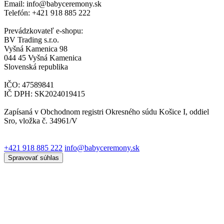
Email: info@babyceremony.sk
Telefón: +421 918 885 222
Prevádzkovateľ e-shopu:
BV Trading s.r.o.
Vyšná Kamenica 98
044 45 Vyšná Kamenica
Slovenská republika
IČO: 47589841
IČ DPH: SK2024019415
Zapísaná v Obchodnom registri Okresného súdu Košice I, oddiel
Sro, vložka č. 34961/V
+421 918 885 222
info@babyceremony.sk
Spravovať súhlas