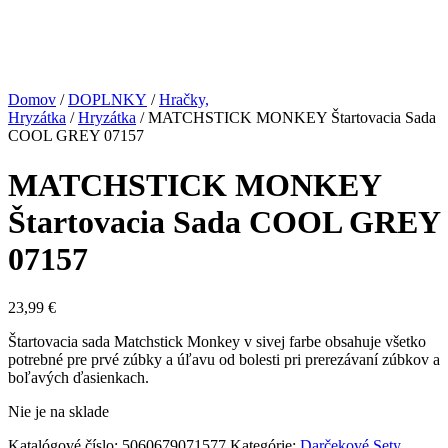
Domov
/
DOPLNKY
/
Hračky,
Hryzátka
/
Hryzátka
/ MATCHSTICK MONKEY Štartovacia Sada
COOL GREY 07157
MATCHSTICK MONKEY
Štartovacia Sada COOL GREY
07157
23,99
€
Štartovacia sada Matchstick Monkey v sivej farbe obsahuje všetko
potrebné pre prvé zúbky a úľavu od bolesti pri prerezávaní zúbkov a
boľavých ďasienkach.
Nie je na sklade
Katalógové číslo:
5060679071577
Kategórie:
Darčekové Sety
,