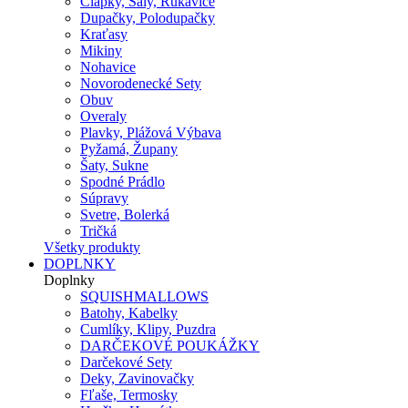
Čiapky, Šály, Rukavice
Dupačky, Polodupačky
Kraťasy
Mikiny
Nohavice
Novorodenecké Sety
Obuv
Overaly
Plavky, Plážová Výbava
Pyžamá, Župany
Šaty, Sukne
Spodné Prádlo
Súpravy
Svetre, Bolerká
Tričká
Všetky produkty
DOPLNKY
Doplnky
SQUISHMALLOWS
Batohy, Kabelky
Cumlíky, Klipy, Puzdra
DARČEKOVÉ POUKÁŽKY
Darčekové Sety
Deky, Zavinovačky
Fľaše, Termosky