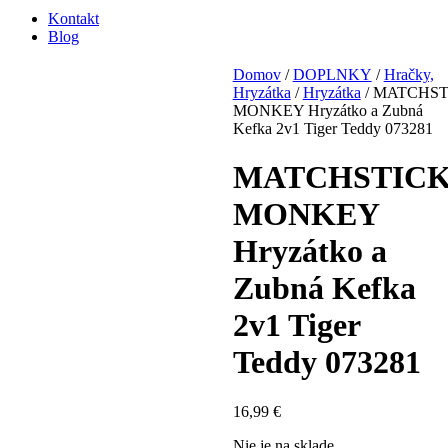
Kontakt
Blog
Domov
/
DOPLNKY
/
Hračky,
Hryzátka
/
Hryzátka
/ MATCHST
MONKEY Hryzátko a Zubná
Kefka 2v1 Tiger Teddy 073281
MATCHSTIC
MONKEY
Hryzátko a
Zubná Kefka
2v1 Tiger
Teddy 073281
16,99
€
Nie je na sklade