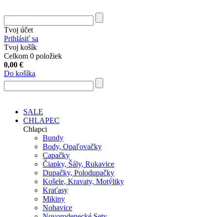
Tvoj účet
Prihlásiť sa
Tvoj košík
Celkom 0 položiek
0,00
€
Do košíka
SALE
CHLAPEC
Chlapci
Bundy
Body, Opaľovačky
Capačky
Čiapky, Šály, Rukavice
Dupačky, Polodupačky
Košele, Kravaty, Motýliky
Kraťasy
Mikiny
Nohavice
Novorodenecké Sety