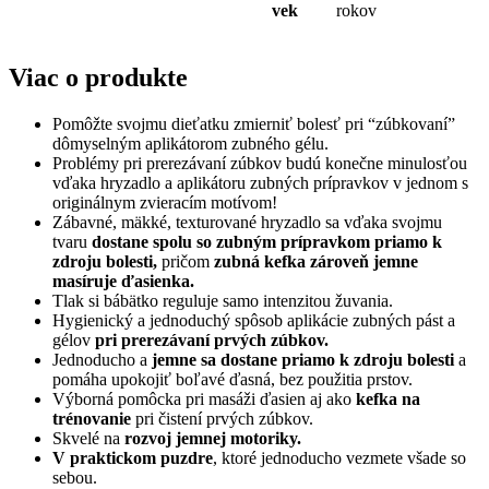
vek
rokov
Viac o produkte
Pomôžte svojmu dieťatku zmierniť bolesť pri “zúbkovaní”
dômyselným aplikátorom zubného gélu.
Problémy pri prerezávaní zúbkov budú konečne minulosťou
vďaka hryzadlo a aplikátoru zubných prípravkov v jednom s
originálnym zvieracím motívom!
Zábavné, mäkké, texturované hryzadlo sa vďaka svojmu
tvaru
dostane spolu so zubným prípravkom priamo k
zdroju bolesti,
pričom
zubná kefka zároveň jemne
masíruje ďasienka.
Tlak si bábätko reguluje samo intenzitou žuvania.
Hygienický a jednoduchý spôsob aplikácie zubných pást a
gélov
pri prerezávaní prvých zúbkov.
Jednoducho a
jemne sa dostane priamo k zdroju bolest
i
a
pomáha upokojiť boľavé ďasná, bez použitia prstov.
Výborná pomôcka pri masáži ďasien aj ako
kefka na
trénovanie
pri čistení prvých zúbkov.
Skvelé na
rozvoj jemnej motoriky.
V praktickom puzdre
, ktoré jednoducho vezmete všade so
sebou.