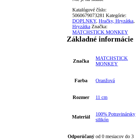
Katalógové číslo:
5060679073281
Kategórie:
DOPLNKY
,
Hračky, Hryzátka
,
Hryzátka
Značka:
MATCHSTICK MONKEY
Základné informácie
MATCHSTICK
Značka
MONKEY
Farba
Oranžová
Rozmer
11 cm
100% Potravinársky
Materiál
silikón
Odporúčaný
od 0 mesiacov do 3