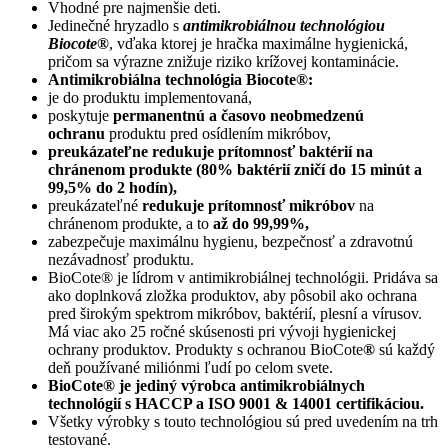
Vhodné pre najmenšie deti.
Jedinečné hryzadlo s
antimikrobiálnou technológiou
Biocote®
, vďaka ktorej je hračka maximálne hygienická,
pričom sa výrazne znižuje riziko krížovej kontaminácie.
Antimikrobiálna technológia Biocote®:
je do produktu implementovaná,
poskytuje
permanentnú a časovo neobmedzenú
ochranu
produktu pred osídlením mikróbov,
preukázateľne redukuje prítomnosť baktérií na
chránenom produkte (80% baktérií zničí do 15 minút a
99,5% do 2 hodín),
preukázateľné
redukuje prítomnosť mikróbov
na
chránenom produkte, a to
až do 99,99%,
zabezpečuje maximálnu hygienu, bezpečnosť a zdravotnú
nezávadnosť produktu.
BioCote® je lídrom v antimikrobiálnej technológii. Pridáva sa
ako doplnková zložka produktov, aby pôsobil ako ochrana
pred širokým spektrom mikróbov, baktérií, plesní a vírusov.
Má viac ako 25 ročné skúsenosti pri vývoji hygienickej
ochrany produktov. Produkty s ochranou BioCote
®
sú každý
deň používané miliónmi ľudí po celom svete.
BioCote® je jediný výrobca antimikrobiálnych
technológií s HACCP a ISO 9001 & 14001 certifikáciou.
Všetky výrobky s touto technológiou sú pred uvedením na trh
testované.