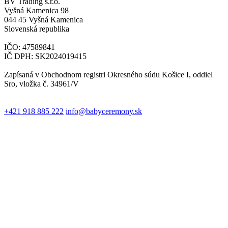
BV Trading s.r.o.
Vyšná Kamenica 98
044 45 Vyšná Kamenica
Slovenská republika
IČO: 47589841
IČ DPH: SK2024019415
Zapísaná v Obchodnom registri Okresného súdu Košice I, oddiel
Sro, vložka č. 34961/V
+421 918 885 222
info@babyceremony.sk