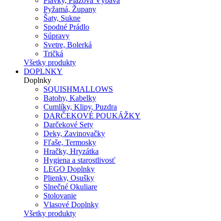
Plavky, Plážová Výbava
Pyžamá, Župany
Šaty, Sukne
Spodné Prádlo
Súpravy
Svetre, Bolerká
Tričká
Všetky produkty
DOPLNKY
Doplnky
SQUISHMALLOWS
Batohy, Kabelky
Cumlíky, Klipy, Puzdra
DARČEKOVÉ POUKÁŽKY
Darčekové Sety
Deky, Zavinovačky
Fľaše, Termosky
Hračky, Hryzátka
Hygiena a starostlivosť
LEGO Doplnky
Plienky, Osušky
Slnečné Okuliare
Stolovanie
Vlasové Doplnky
Všetky produkty