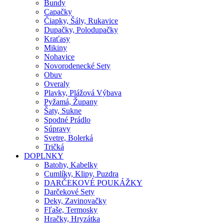
Bundy
Capačky
Čiapky, Šály, Rukavice
Dupačky, Polodupačky
Kraťasy
Mikiny
Nohavice
Novorodenecké Sety
Obuv
Overaly
Plavky, Plážová Výbava
Pyžamá, Župany
Šaty, Sukne
Spodné Prádlo
Súpravy
Svetre, Bolerká
Tričká
DOPLNKY
Batohy, Kabelky
Cumlíky, Klipy, Puzdra
DARČEKOVÉ POUKÁŽKY
Darčekové Sety
Deky, Zavinovačky
Fľaše, Termosky
Hračky, Hryzátka