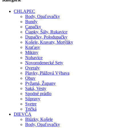
CHLAPEC
Body, Opaľovačky
Bundy
Capačky
Čiapky, Šály, Rukavice
Dupačky, Polodupačky
Košele, Kravaty, Motýliky
Kraťasy
Mikiny
Nohavice
Novorodenecké Sety
Overaly
Plavky, Plážová Výbava
Obuv
Pyžamá, Župany
Saká, Vesty
Spodné prádlo
Súpravy
Svetre
Tričká
DIEVČA
Blúzky, Košele
Body, Opaľovačky