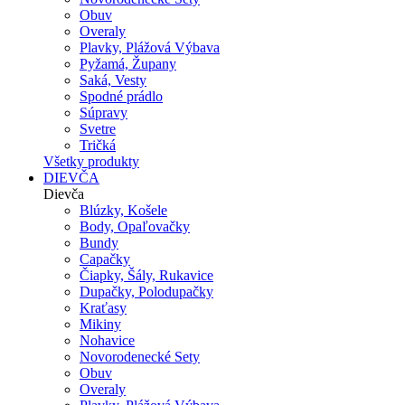
Obuv
Overaly
Plavky, Plážová Výbava
Pyžamá, Župany
Saká, Vesty
Spodné prádlo
Súpravy
Svetre
Tričká
Všetky produkty
DIEVČA
Dievča
Blúzky, Košele
Body, Opaľovačky
Bundy
Capačky
Čiapky, Šály, Rukavice
Dupačky, Polodupačky
Kraťasy
Mikiny
Nohavice
Novorodenecké Sety
Obuv
Overaly