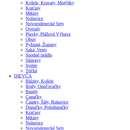
Košele, Kravaty, Motýliky
Kraťasy
Mikiny
Nohavice
Novorodenecké Sety
Overaly
Plavky, Plážová Výbava
Obuv
Pyžamá, Župany
Saká, Vesty
Spodné prádlo
Súpravy
Svetre
Tričká
DIEVČA
Blúzky, Košele
Body, Opaľovačky
Bundy
Capačky
Čiapky, Šály, Rukavice
Dupačky, Polodupačky
Kraťasy
Mikiny
Nohavice
Novorodenecké Sety