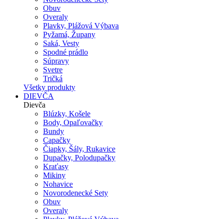
Obuv
Overaly
Plavky, Plážová Výbava
Pyžamá, Župany
Saká, Vesty
Spodné prádlo
Súpravy
Svetre
Tričká
Všetky produkty
DIEVČA
Dievča
Blúzky, Košele
Body, Opaľovačky
Bundy
Capačky
Čiapky, Šály, Rukavice
Dupačky, Polodupačky
Kraťasy
Mikiny
Nohavice
Novorodenecké Sety
Obuv
Overaly