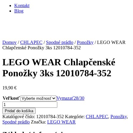
Kontakt
Blog
Domov
/
CHLAPEC
/
Spodné prádlo
/
Ponožky
/ LEGO WEAR
Chlapčenské Ponožky 3ks 12010784-352
LEGO WEAR Chlapčenské
Ponožky 3ks 12010784-352
19,90
€
Veľkosť
Vymazať
28/30
množstvo
LEGO
Pridať do košíka
WEAR
Katalógové číslo:
12010784-352
Kategórie:
CHLAPEC
,
Ponožky
,
Chlapčenské
Spodné prádlo
Značka:
LEGO WEAR
Ponožky
3ks