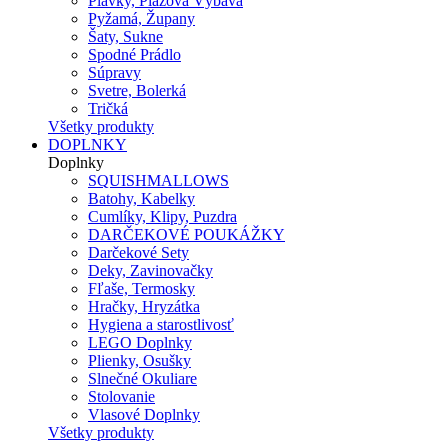
Plavky, Plážová Výbava
Pyžamá, Župany
Šaty, Sukne
Spodné Prádlo
Súpravy
Svetre, Bolerká
Tričká
Všetky produkty
DOPLNKY
Doplnky
SQUISHMALLOWS
Batohy, Kabelky
Cumlíky, Klipy, Puzdra
DARČEKOVÉ POUKÁŽKY
Darčekové Sety
Deky, Zavinovačky
Fľaše, Termosky
Hračky, Hryzátka
Hygiena a starostlivosť
LEGO Doplnky
Plienky, Osušky
Slnečné Okuliare
Stolovanie
Vlasové Doplnky
Všetky produkty