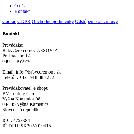
O nás
Kontakt
Cookie
GDPR
Obchodné podmienky
Odstúpenie od zmluvy
Kontakt
Prevádzka:
BabyCeremony CASSOVIA
Pri Prachárni 4
040 11 Košice
Email: info@babyceremony.sk
Telefón: +421 918 885 222
Prevádzkovateľ e-shopu:
BV Trading s.r.o.
Vyšná Kamenica 98
044 45 Vyšná Kamenica
Slovenská republika
IČO: 47589841
IČ DPH: SK2024019415