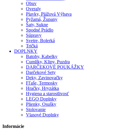
Obuv
Overaly
Plavky, Plážová Výbava
Pyžamá, Župany
Šaty, Sukne
Spodné Prádlo
Súpravy
Svetre, Bolerká
Tričká
DOPLNKY
Batohy, Kabelky
Cumlíky, Klipy, Puzdra
DARČEKOVÉ POUKÁŽKY
Darčekové Sety
Deky, Zavinovačky
Fľaše, Termosky
Hračky, Hryzátka
Hygiena a starostlivosť
LEGO Doplnky
Plienky, Osušky
Stolovanie
Vlasové Doplnky
Informácie