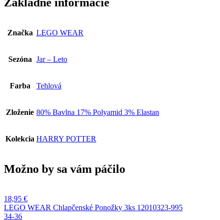
Základné informácie
12010784-
352
Značka
LEGO WEAR
Sezóna
Jar – Leto
Farba
Tehlová
Zloženie
80% Bavlna 17% Polyamid 3% Elastan
Kolekcia
HARRY POTTER
Možno by sa vám páčilo
18,95
€
LEGO WEAR Chlapčenské Ponožky 3ks 12010323-995
34-36