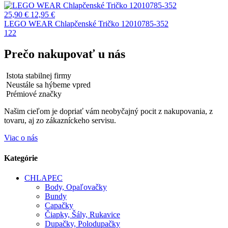
25,90
€
12,95
€
LEGO WEAR Chlapčenské Tričko 12010785-352
122
Prečo nakupovať u nás
Istota stabilnej firmy
Neustále sa hýbeme vpred
Prémiové značky
Našim cieľom je dopriať vám neobyčajný pocit z nakupovania, z
tovaru, aj zo zákazníckeho servisu.
Viac o nás
Kategórie
CHLAPEC
Body, Opaľovačky
Bundy
Capačky
Čiapky, Šály, Rukavice
Dupačky, Polodupačky