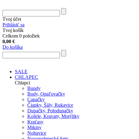
Tvoj účet
Prihlásiť sa
Tvoj košík
Celkom 0 položiek
0,00
€
Do košíka
SALE
CHLAPEC
Chlapci
Bundy
Body, Opaľovačky
Capačky
Čiapky, Šály, Rukavice
Dupačky, Polodupačky
Košele, Kravaty, Motýliky
Kraťasy
Mikiny
Nohavice
Novorodenecké Sety