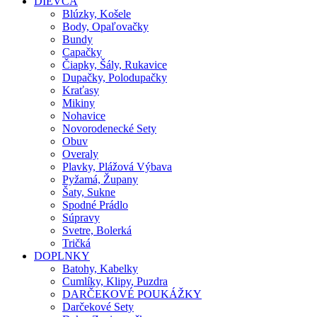
DIEVČA
Blúzky, Košele
Body, Opaľovačky
Bundy
Capačky
Čiapky, Šály, Rukavice
Dupačky, Polodupačky
Kraťasy
Mikiny
Nohavice
Novorodenecké Sety
Obuv
Overaly
Plavky, Plážová Výbava
Pyžamá, Župany
Šaty, Sukne
Spodné Prádlo
Súpravy
Svetre, Bolerká
Tričká
DOPLNKY
Batohy, Kabelky
Cumlíky, Klipy, Puzdra
DARČEKOVÉ POUKÁŽKY
Darčekové Sety