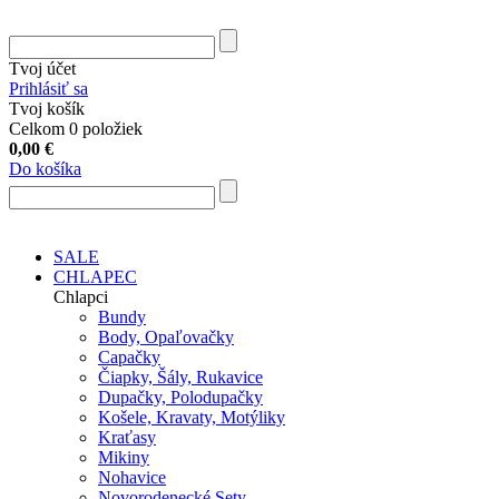
Tvoj účet
Prihlásiť sa
Tvoj košík
Celkom 0 položiek
0,00
€
Do košíka
SALE
CHLAPEC
Chlapci
Bundy
Body, Opaľovačky
Capačky
Čiapky, Šály, Rukavice
Dupačky, Polodupačky
Košele, Kravaty, Motýliky
Kraťasy
Mikiny
Nohavice
Novorodenecké Sety