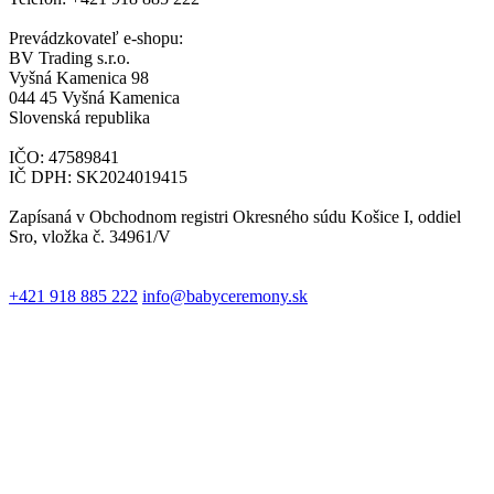
Prevádzkovateľ e-shopu:
BV Trading s.r.o.
Vyšná Kamenica 98
044 45 Vyšná Kamenica
Slovenská republika
IČO: 47589841
IČ DPH: SK2024019415
Zapísaná v Obchodnom registri Okresného súdu Košice I, oddiel
Sro, vložka č. 34961/V
+421 918 885 222
info@babyceremony.sk