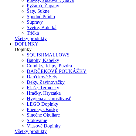
Plavky, Plážová Výbava
Pyžamá, Župany
Šaty, Sukne
Spodné Prádlo
Súpravy
Svetre, Bolerká
Tričká
Všetky produkty
DOPLNKY
Doplnky
SQUISHMALLOWS
Batohy, Kabelky
Cumlíky, Klipy, Puzdra
DARČEKOVÉ POUKÁŽKY
Darčekové Sety
Deky, Zavinovačky
Fľaše, Termosky
Hračky, Hryzátka
Hygiena a starostlivosť
LEGO Doplnky
Plienky, Osušky
Slnečné Okuliare
Stolovanie
Vlasové Doplnky
Všetky produkty