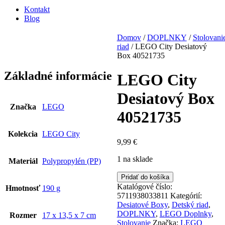
Kontakt
Blog
Domov
/
DOPLNKY
/
Stolovani
riad
/ LEGO City Desiatový
Box 40521735
Základné informácie
LEGO City
Desiatový Box
Značka
LEGO
40521735
Kolekcia
LEGO City
9,99
€
1 na sklade
Materiál
Polypropylén (PP)
množstvo
Pridať do košíka
LEGO
Katalógové číslo:
Hmotnosť
190 g
City
5711938033811
Kategórií:
Desiatový
Desiatové Boxy
,
Detský riad
,
Box
DOPLNKY
,
LEGO Doplnky
,
Rozmer
17 x 13,5 x 7 cm
40521735
Stolovanie
Značka:
LEGO