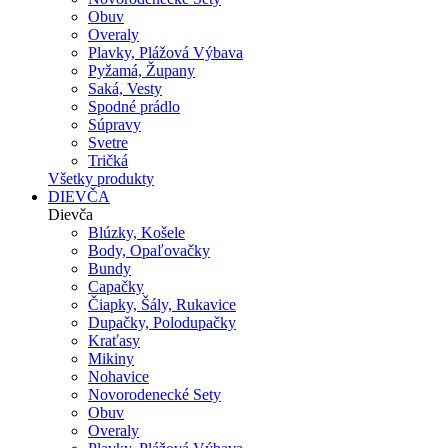
Obuv
Overaly
Plavky, Plážová Výbava
Pyžamá, Župany
Saká, Vesty
Spodné prádlo
Súpravy
Svetre
Tričká
Všetky produkty
DIEVČA
Dievča
Blúzky, Košele
Body, Opaľovačky
Bundy
Capačky
Čiapky, Šály, Rukavice
Dupačky, Polodupačky
Kraťasy
Mikiny
Nohavice
Novorodenecké Sety
Obuv
Overaly