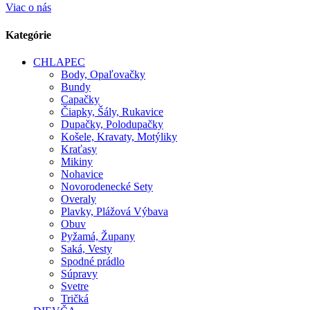
Viac o nás
Kategórie
CHLAPEC
Body, Opaľovačky
Bundy
Capačky
Čiapky, Šály, Rukavice
Dupačky, Polodupačky
Košele, Kravaty, Motýliky
Kraťasy
Mikiny
Nohavice
Novorodenecké Sety
Overaly
Plavky, Plážová Výbava
Obuv
Pyžamá, Župany
Saká, Vesty
Spodné prádlo
Súpravy
Svetre
Tričká