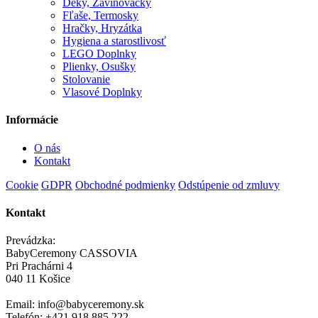
Deky, Zavinovačky
Fľaše, Termosky
Hračky, Hryzátka
Hygiena a starostlivosť
LEGO Doplnky
Plienky, Osušky
Stolovanie
Vlasové Doplnky
Informácie
O nás
Kontakt
Cookie
GDPR
Obchodné podmienky
Odstúpenie od zmluvy
Kontakt
Prevádzka:
BabyCeremony CASSOVIA
Pri Prachárni 4
040 11 Košice
Email: info@babyceremony.sk
Telefón: +421 918 885 222