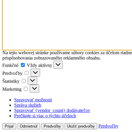
Na tejto webovej stránke používame súbory cookies za účelom riadn
prispôsobovania zobrazovaného reklamného obsahu.
Funkčné
Funkčné
Vždy aktívny
Predvoľby
Predvoľby
Štatistiky
Štatistiky
Marketing
Marketing
Spravovať možnosti
Správa služieb
Spravovať {vendor_count} dodávateľov
Prečítajte si viac o týchto účeloch
Predvoľby
Prijať
Odmietnúť
Predvoľby
Uložiť predvoľby