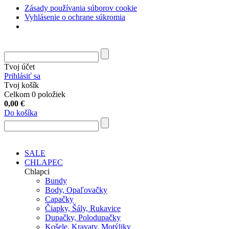
Zásady používania súborov cookie
Vyhlásenie o ochrane súkromia
Tvoj účet
Prihlásiť sa
Tvoj košík
Celkom 0 položiek
0,00
€
Do košíka
SALE
CHLAPEC
Chlapci
Bundy
Body, Opaľovačky
Capačky
Čiapky, Šály, Rukavice
Dupačky, Polodupačky
Košele, Kravaty, Motýliky