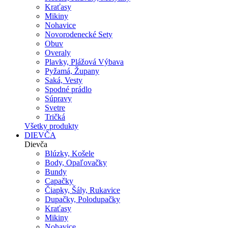
Kraťasy
Mikiny
Nohavice
Novorodenecké Sety
Obuv
Overaly
Plavky, Plážová Výbava
Pyžamá, Župany
Saká, Vesty
Spodné prádlo
Súpravy
Svetre
Tričká
Všetky produkty
DIEVČA
Dievča
Blúzky, Košele
Body, Opaľovačky
Bundy
Capačky
Čiapky, Šály, Rukavice
Dupačky, Polodupačky
Kraťasy
Mikiny
Nohavice