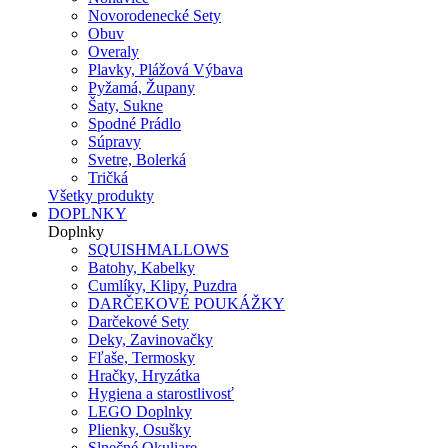
Novorodenecké Sety
Obuv
Overaly
Plavky, Plážová Výbava
Pyžamá, Župany
Šaty, Sukne
Spodné Prádlo
Súpravy
Svetre, Bolerká
Tričká
Všetky produkty
DOPLNKY
Doplnky
SQUISHMALLOWS
Batohy, Kabelky
Cumlíky, Klipy, Puzdra
DARČEKOVÉ POUKÁŽKY
Darčekové Sety
Deky, Zavinovačky
Fľaše, Termosky
Hračky, Hryzátka
Hygiena a starostlivosť
LEGO Doplnky
Plienky, Osušky
Slnečné Okuliare