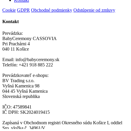
Kontakt
Cookie
GDPR
Obchodné podmienky
Odstúpenie od zmluvy
Kontakt
Prevádzka:
BabyCeremony CASSOVIA
Pri Prachárni 4
040 11 Košice
Email: info@babyceremony.sk
Telefón: +421 918 885 222
Prevádzkovateľ e-shopu:
BV Trading s.r.o.
Vyšná Kamenica 98
044 45 Vyšná Kamenica
Slovenská republika
IČO: 47589841
IČ DPH: SK2024019415
Zapísaná v Obchodnom registri Okresného súdu Košice I, oddiel
Sro, vložka č. 34961/V