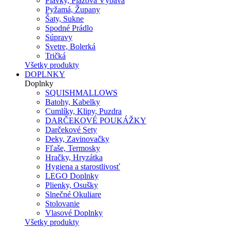
Plavky, Plážová Výbava
Pyžamá, Župany
Šaty, Sukne
Spodné Prádlo
Súpravy
Svetre, Bolerká
Tričká
Všetky produkty
DOPLNKY
Doplnky
SQUISHMALLOWS
Batohy, Kabelky
Cumlíky, Klipy, Puzdra
DARČEKOVÉ POUKÁŽKY
Darčekové Sety
Deky, Zavinovačky
Fľaše, Termosky
Hračky, Hryzátka
Hygiena a starostlivosť
LEGO Doplnky
Plienky, Osušky
Slnečné Okuliare
Stolovanie
Vlasové Doplnky
Všetky produkty