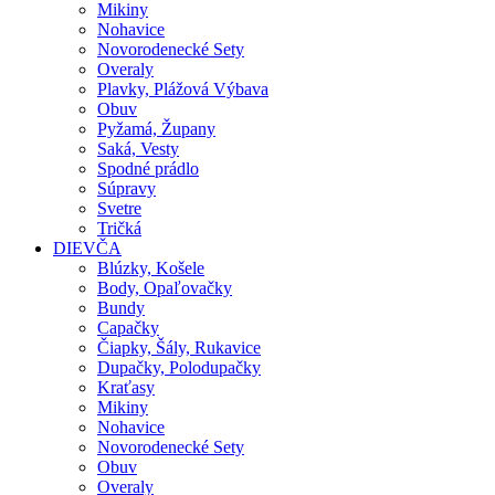
Mikiny
Nohavice
Novorodenecké Sety
Overaly
Plavky, Plážová Výbava
Obuv
Pyžamá, Župany
Saká, Vesty
Spodné prádlo
Súpravy
Svetre
Tričká
DIEVČA
Blúzky, Košele
Body, Opaľovačky
Bundy
Capačky
Čiapky, Šály, Rukavice
Dupačky, Polodupačky
Kraťasy
Mikiny
Nohavice
Novorodenecké Sety
Obuv
Overaly