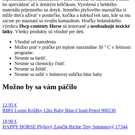
ho sprevádzať až k detským krôčikom. Vyrobená z hebkého
materiálu príjemného na dotyk. Jemného plyšového maznáčika si
môže dieťa užívať v postieľke, kočíku a kdekoľvek tam, kde sa mu
zacnie po maznaní so svojím kamarátom. Hračky holandského
výrobcu
Hwp-contenty Horse
sú testované a
neobsahujú toxické
látky
. Všetky produkty sú vhodné pre deti.
Vhodné od narodenia
Možno prať v práčke pri teplote maximálne 30 ° C v šetrnom
programe.
Nesmie sa bieliť.
Nesmie sa chemicky čistiť.
Nesmie sa žehliť.
Nesmie sa sušiť v bubnovej sušičke.blue baby
Možno by sa vám páčilo
12,95
€
BIBS Loops Krúžky 12ks Baby Blue-Cloud-Petrol 900230
18,90
€
HAPPY HORSE Plyšový Zajačik Richie Tiny Smotanový 17344