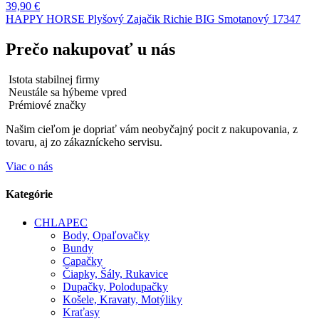
39,90
€
HAPPY HORSE Plyšový Zajačik Richie BIG Smotanový 17347
Prečo nakupovať u nás
Istota stabilnej firmy
Neustále sa hýbeme vpred
Prémiové značky
Našim cieľom je dopriať vám neobyčajný pocit z nakupovania, z
tovaru, aj zo zákazníckeho servisu.
Viac o nás
Kategórie
CHLAPEC
Body, Opaľovačky
Bundy
Capačky
Čiapky, Šály, Rukavice
Dupačky, Polodupačky
Košele, Kravaty, Motýliky
Kraťasy