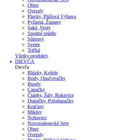
Obuv
Overaly
Plavky, Plážová Výbava
Pyžamá, Župany
Saká, Vesty
Spodné prádlo
Súpravy
Svetre
Tričká
Všetky produkty
DIEVČA
Dievča
Blúzky, Košele
Body, Opaľovačky
Bundy
Capačky
Čiapky, Šály, Rukavice
Dupačky, Polodupačky
Kraťasy
Mikiny
Nohavice
Novorodenecké Sety
Obuv
Overaly