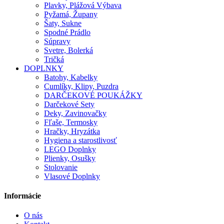
Plavky, Plážová Výbava
Pyžamá, Župany
Šaty, Sukne
Spodné Prádlo
Súpravy
Svetre, Bolerká
Tričká
DOPLNKY
Batohy, Kabelky
Cumlíky, Klipy, Puzdra
DARČEKOVÉ POUKÁŽKY
Darčekové Sety
Deky, Zavinovačky
Fľaše, Termosky
Hračky, Hryzátka
Hygiena a starostlivosť
LEGO Doplnky
Plienky, Osušky
Stolovanie
Vlasové Doplnky
Informácie
O nás