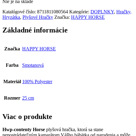
Nie je na sklade
Katalógové číslo:
8711811080564
Kategórie:
DOPLNKY
,
Hračky,
Hryzátka
,
Plyšové Hračky
Značka:
HAPPY HORSE
Základné informácie
Značka
HAPPY HORSE
Farba
Smotanová
Materiál
100% Polyester
Rozmer
25 cm
Viac o produkte
Hwp-contenty Horse
plyšová hračka, ktorá sa stane
nepostrádateľným kamarátom Vášho bábätka od narodenia a môže