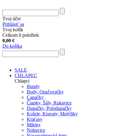
Tvoj účet
Prihlásiť sa
Tvoj košík
Celkom 0 položiek
0,00
€
Do košíka
SALE
CHLAPEC
Chlapci
Bundy
Body, Opaľovačky
Capačky
Čiapky, Šály, Rukavice
Dupačky, Polodupačky
Košele, Kravaty, Motýliky
Kraťasy
Mikiny
Nohavice
Novorodenecké Sety