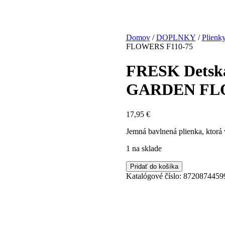
Domov
/
DOPLNKY
/
Plienk
FLOWERS F110-75
FRESK Detská
GARDEN FLO
17,95
€
Jemná bavlnená plienka, ktorá
1 na sklade
množstvo
Pridať do košíka
FRESK
Katalógové číslo:
8720874459
Detská
Mušelínová
Plienka
120x120
GARDEN