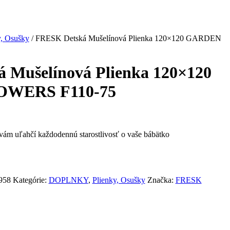
y, Osušky
/ FRESK Detská Mušelínová Plienka 120×120 GARDEN
 Mušelínová Plienka 120×120
WERS F110-75
 vám uľahčí každodennú starostlivosť o vaše bábätko
958
Kategórie:
DOPLNKY
,
Plienky, Osušky
Značka:
FRESK