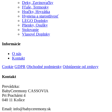
Deky, Zavinovačky
Fľaše, Termosky
Hračky, Hryzátka
Hygiena a starostlivosť
LEGO Doplnky
Plienky, Osušky
Stolovanie
Vlasové Doplnky
Informácie
O nás
Kontakt
Cookie
GDPR
Obchodné podmienky
Odstúpenie od zmluvy
Kontakt
Prevádzka:
BabyCeremony CASSOVIA
Pri Prachárni 4
040 11 Košice
Email: info@babyceremony.sk