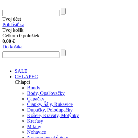
Tvoj účet
Prihlásiť sa
Tvoj košík
Celkom 0 položiek
0,00
€
Do košíka
SALE
CHLAPEC
Chlapci
Bundy
Body, Opaľovačky
Capačky
Čiapky, Šály, Rukavice
Dupačky, Polodupačky
Košele, Kravaty, Motýliky
Kraťasy
Mikiny
Nohavice
Novorodenecké Sety