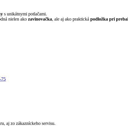
FLOWERS
F110-
75
ny
s unikátnymi potlačami.
dná nielen ako
zavinovačka
, ale aj ako praktická
podložka pri preba
-75
u, aj zo zákazníckeho servisu.