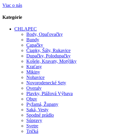
Viac o nás
Kategórie
CHLAPEC
Body, Opaľovačky
Bundy
Capačky
Čiapky, Šály, Rukavice
Dupačky, Polodupačky
Košele, Kravaty, Motýliky
Kraťasy
Mikiny
Nohavice
Novorodenecké Sety
Overaly
Plavky, Plážová Výbava
Obuv
Pyžamá, Župany
Saká, Vesty
Spodné prádlo
Súpravy
Svetre
Tričká