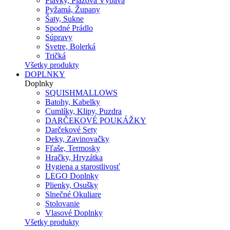
Plavky, Plážová Výbava
Pyžamá, Župany
Šaty, Sukne
Spodné Prádlo
Súpravy
Svetre, Bolerká
Tričká
Všetky produkty
DOPLNKY
Doplnky
SQUISHMALLOWS
Batohy, Kabelky
Cumlíky, Klipy, Puzdra
DARČEKOVÉ POUKÁŽKY
Darčekové Sety
Deky, Zavinovačky
Fľaše, Termosky
Hračky, Hryzátka
Hygiena a starostlivosť
LEGO Doplnky
Plienky, Osušky
Slnečné Okuliare
Stolovanie
Vlasové Doplnky
Všetky produkty