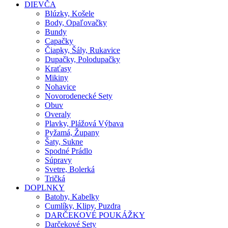
DIEVČA
Blúzky, Košele
Body, Opaľovačky
Bundy
Capačky
Čiapky, Šály, Rukavice
Dupačky, Polodupačky
Kraťasy
Mikiny
Nohavice
Novorodenecké Sety
Obuv
Overaly
Plavky, Plážová Výbava
Pyžamá, Župany
Šaty, Sukne
Spodné Prádlo
Súpravy
Svetre, Bolerká
Tričká
DOPLNKY
Batohy, Kabelky
Cumlíky, Klipy, Puzdra
DARČEKOVÉ POUKÁŽKY
Darčekové Sety