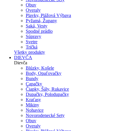
Obuv
Overaly
Plavky, Plážová Výbava
Pyžamá, Župany
Saká, Vesty
Spodné prádlo
Súpravy
Svetre
Tričká
Všetky produkty
DIEVČA
Dievča
Blúzky, Košele
Body, Opaľovačky
Bundy
Capačky
Čiapky, Šály, Rukavice
Dupačky, Polodupačky
Kraťasy
Mikiny
Nohavice
Novorodenecké Sety
Obuv
Overaly