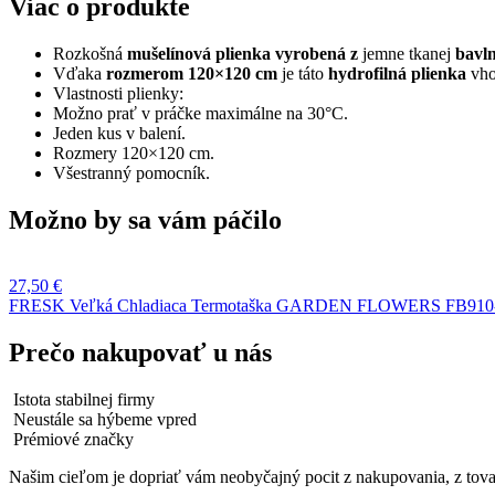
Viac o produkte
Rozkošná
mušelínová plienka vyrobená
z
jemne tkanej
bavl
Vďaka
rozmerom 120×120 cm
je táto
hydrofilná plienka
vho
Vlastnosti plienky:
Možno prať v práčke maximálne na 30°C.
Jeden kus v balení.
Rozmery 120×120 cm.
Všestranný pomocník.
Možno by sa vám páčilo
27,50
€
FRESK Veľká Chladiaca Termotaška GARDEN FLOWERS FB910
Prečo nakupovať u nás
Istota stabilnej firmy
Neustále sa hýbeme vpred
Prémiové značky
Našim cieľom je dopriať vám neobyčajný pocit z nakupovania, z tovar