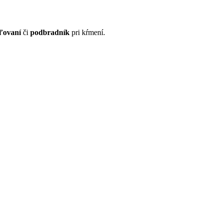
ľovaní
či
podbradník
pri kŕmení.