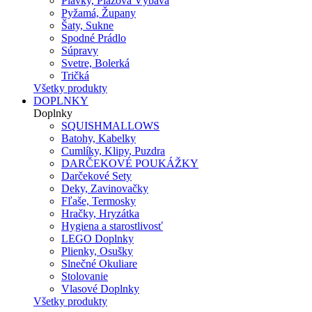
Plavky, Plážová Výbava
Pyžamá, Župany
Šaty, Sukne
Spodné Prádlo
Súpravy
Svetre, Bolerká
Tričká
Všetky produkty
DOPLNKY
Doplnky
SQUISHMALLOWS
Batohy, Kabelky
Cumlíky, Klipy, Puzdra
DARČEKOVÉ POUKÁŽKY
Darčekové Sety
Deky, Zavinovačky
Fľaše, Termosky
Hračky, Hryzátka
Hygiena a starostlivosť
LEGO Doplnky
Plienky, Osušky
Slnečné Okuliare
Stolovanie
Vlasové Doplnky
Všetky produkty