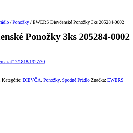
rádlo
/
Ponožky
/ EWERS Dievčenské Ponožky 3ks 205284-0002
nské Ponožky 3ks 205284-0002
ymazať
17/18
18/19
27/30
2
Kategórie:
DIEVČA
,
Ponožky
,
Spodné Prádlo
Značka:
EWERS