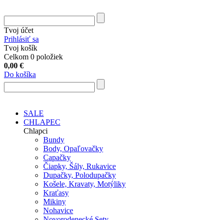
Tvoj účet
Prihlásiť sa
Tvoj košík
Celkom 0 položiek
0,00
€
Do košíka
SALE
CHLAPEC
Chlapci
Bundy
Body, Opaľovačky
Capačky
Čiapky, Šály, Rukavice
Dupačky, Polodupačky
Košele, Kravaty, Motýliky
Kraťasy
Mikiny
Nohavice
Novorodenecké Sety