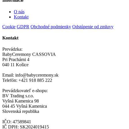
Informácie
O nás
Kontakt
Cookie
GDPR
Obchodné podmienky
Odstúpenie od zmluvy
Kontakt
Prevádzka:
BabyCeremony CASSOVIA
Pri Prachárni 4
040 11 Košice
Email: info@babyceremony.sk
Telefón: +421 918 885 222
Prevádzkovateľ e-shopu:
BV Trading s.r.o.
Vyšná Kamenica 98
044 45 Vyšná Kamenica
Slovenská republika
IČO: 47589841
IČ DPH: SK2024019415