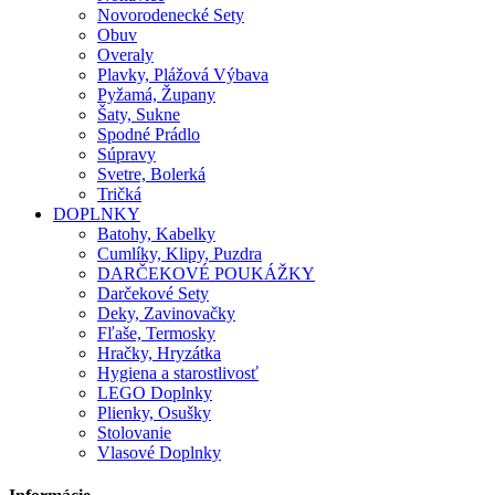
Novorodenecké Sety
Obuv
Overaly
Plavky, Plážová Výbava
Pyžamá, Župany
Šaty, Sukne
Spodné Prádlo
Súpravy
Svetre, Bolerká
Tričká
DOPLNKY
Batohy, Kabelky
Cumlíky, Klipy, Puzdra
DARČEKOVÉ POUKÁŽKY
Darčekové Sety
Deky, Zavinovačky
Fľaše, Termosky
Hračky, Hryzátka
Hygiena a starostlivosť
LEGO Doplnky
Plienky, Osušky
Stolovanie
Vlasové Doplnky