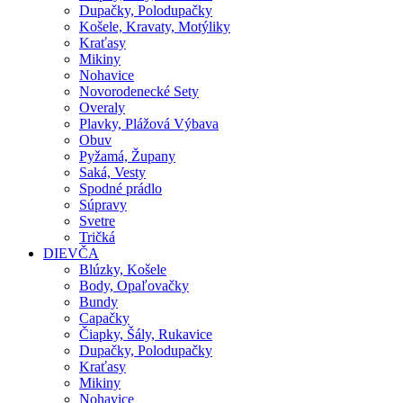
Dupačky, Polodupačky
Košele, Kravaty, Motýliky
Kraťasy
Mikiny
Nohavice
Novorodenecké Sety
Overaly
Plavky, Plážová Výbava
Obuv
Pyžamá, Župany
Saká, Vesty
Spodné prádlo
Súpravy
Svetre
Tričká
DIEVČA
Blúzky, Košele
Body, Opaľovačky
Bundy
Capačky
Čiapky, Šály, Rukavice
Dupačky, Polodupačky
Kraťasy
Mikiny
Nohavice