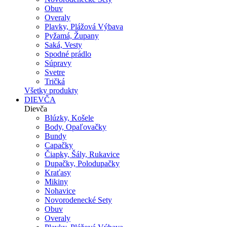
Obuv
Overaly
Plavky, Plážová Výbava
Pyžamá, Župany
Saká, Vesty
Spodné prádlo
Súpravy
Svetre
Tričká
Všetky produkty
DIEVČA
Dievča
Blúzky, Košele
Body, Opaľovačky
Bundy
Capačky
Čiapky, Šály, Rukavice
Dupačky, Polodupačky
Kraťasy
Mikiny
Nohavice
Novorodenecké Sety
Obuv
Overaly