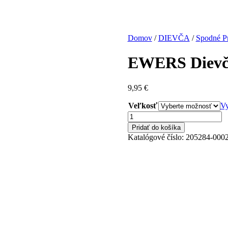
Domov
/
DIEVČA
/
Spodné P
EWERS Dievče
9,95
€
Veľkosť
V
množstvo
EWERS
Pridať do košíka
Dievčenské
Katalógové číslo:
205284-000
Ponožky
3ks
205284-
0002