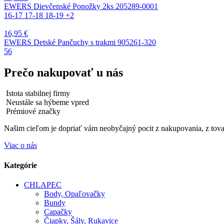
EWERS Dievčenské Ponožky 2ks 205289-0001
16-17
17-18
18-19
+2
16,95
€
EWERS Detské Pančuchy s trakmi 905261-320
56
Prečo nakupovať u nás
Istota stabilnej firmy
Neustále sa hýbeme vpred
Prémiové značky
Našim cieľom je dopriať vám neobyčajný pocit z nakupovania, z tovar
Viac o nás
Kategórie
CHLAPEC
Body, Opaľovačky
Bundy
Capačky
Čiapky, Šály, Rukavice