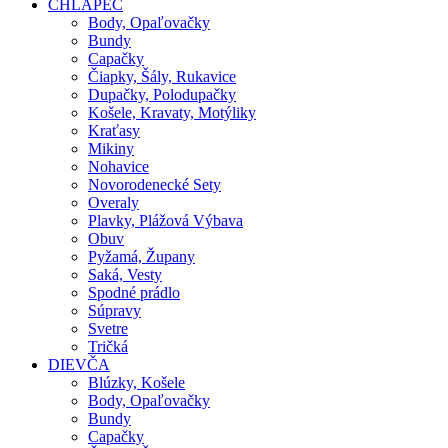
CHLAPEC
Body, Opaľovačky
Bundy
Capačky
Čiapky, Šály, Rukavice
Dupačky, Polodupačky
Košele, Kravaty, Motýliky
Kraťasy
Mikiny
Nohavice
Novorodenecké Sety
Overaly
Plavky, Plážová Výbava
Obuv
Pyžamá, Župany
Saká, Vesty
Spodné prádlo
Súpravy
Svetre
Tričká
DIEVČA
Blúzky, Košele
Body, Opaľovačky
Bundy
Capačky