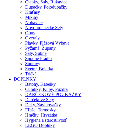
Čiapky, Šály, Rukavice
Dupačky, Polodupačky
Kraťasy
Mikiny
Nohavice
Novorodenecké Sety
Obuv
Overaly
Plavky, Plážová Výbava
Pyžamá, Župany
Šaty, Sukne
Spodné Prádlo
Súpravy
Svetre, Bolerká
Tričká
DOPLNKY
Batohy, Kabelky
Cumlíky, Klipy, Puzdra
DARČEKOVÉ POUKÁŽKY
Darčekové Sety
Deky, Zavinovačky
Fľaše, Termosky
Hračky, Hryzátka
Hygiena a starostlivosť
LEGO Doplnky