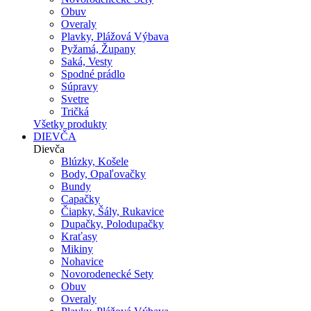
Obuv
Overaly
Plavky, Plážová Výbava
Pyžamá, Župany
Saká, Vesty
Spodné prádlo
Súpravy
Svetre
Tričká
Všetky produkty
DIEVČA
Dievča
Blúzky, Košele
Body, Opaľovačky
Bundy
Capačky
Čiapky, Šály, Rukavice
Dupačky, Polodupačky
Kraťasy
Mikiny
Nohavice
Novorodenecké Sety
Obuv
Overaly