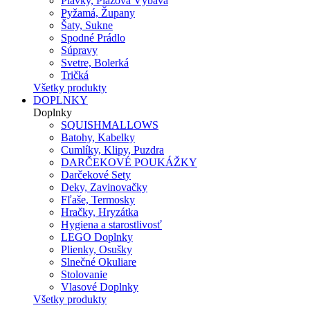
Plavky, Plážová Výbava
Pyžamá, Župany
Šaty, Sukne
Spodné Prádlo
Súpravy
Svetre, Bolerká
Tričká
Všetky produkty
DOPLNKY
Doplnky
SQUISHMALLOWS
Batohy, Kabelky
Cumlíky, Klipy, Puzdra
DARČEKOVÉ POUKÁŽKY
Darčekové Sety
Deky, Zavinovačky
Fľaše, Termosky
Hračky, Hryzátka
Hygiena a starostlivosť
LEGO Doplnky
Plienky, Osušky
Slnečné Okuliare
Stolovanie
Vlasové Doplnky
Všetky produkty