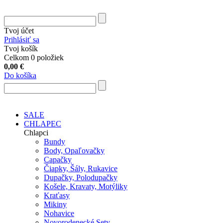
Tvoj účet
Prihlásiť sa
Tvoj košík
Celkom 0 položiek
0,00
€
Do košíka
SALE
CHLAPEC
Chlapci
Bundy
Body, Opaľovačky
Capačky
Čiapky, Šály, Rukavice
Dupačky, Polodupačky
Košele, Kravaty, Motýliky
Kraťasy
Mikiny
Nohavice
Novorodenecké Sety