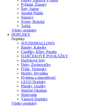
Plavky, Plážová Výbava
Pyžamá, Župany
Šaty, Sukne
Spodné Prádlo
Súpravy
Svetre, Bolerká
Tričká
Všetky produkty
DOPLNKY
Doplnky
SQUISHMALLOWS
Batohy, Kabelky
Cumlíky, Klipy, Puzdra
DARČEKOVÉ POUKÁŽKY
Darčekové Sety
Deky, Zavinovačky
Fľaše, Termosky
Hračky, Hryzátka
Hygiena a starostlivosť
LEGO Doplnky
Plienky, Osušky
Slnečné Okuliare
Stolovanie
Vlasové Doplnky
Všetky produkty