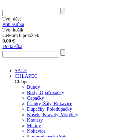
Tvoj účet
Prihlásiť sa
Tvoj košík
Celkom 0 položiek
0,00
€
Do košíka
SALE
CHLAPEC
Chlapci
Bundy
Body, Opaľovačky
Capačky
Čiapky, Šály, Rukavice
Dupačky, Polodupačky
Košele, Kravaty, Motýliky
Kraťasy
Mikiny
Nohavice
Novorodenecké Sety