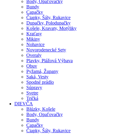
Body, Opaľovačky
Bundy
Capačky
Čiapky, Šály, Rukavice
Dupačky, Polodupačky
Košele, Kravaty, Motýliky
Kraťasy
Mikiny
Nohavice
Novorodenecké Sety
Overaly
Plavky, Plážová Výbava
Obuv
Pyžamá, Župany
Saká, Vesty
Spodné prádlo
Súpravy
Svetre
Tričká
DIEVČA
Blúzky, Košele
Body, Opaľovačky
Bundy
Capačky
Čiapky, Šály, Rukavice