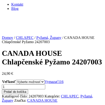
Kontakt
Blog
Domov
/
CHLAPEC
/
Pyžamá, Župany
/ CANADA HOUSE
Chlapčenské Pyžamo 24207003
CANADA HOUSE
Chlapčenské Pyžamo 24207003
24,90
€
Veľkosť
Vymazať
116
množstvo
CANADA
Pridať do košíka
HOUSE
Katalógové číslo:
24207003
Kategórie:
CHLAPEC
,
Pyžamá,
Chlapčenské
Župany
Značka:
CANADA HOUSE
Pyžamo