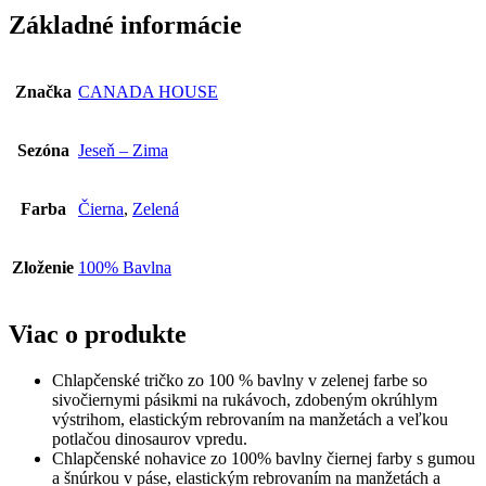
24207003
Základné informácie
Značka
CANADA HOUSE
Sezóna
Jeseň – Zima
Farba
Čierna
,
Zelená
Zloženie
100% Bavlna
Viac o produkte
Chlapčenské tričko zo 100 % bavlny v zelenej farbe so
sivočiernymi pásikmi na rukávoch, zdobeným okrúhlym
výstrihom, elastickým rebrovaním na manžetách a veľkou
potlačou dinosaurov vpredu.
Chlapčenské nohavice zo 100% bavlny čiernej farby s gumou
a šnúrkou v páse, elastickým rebrovaním na manžetách a