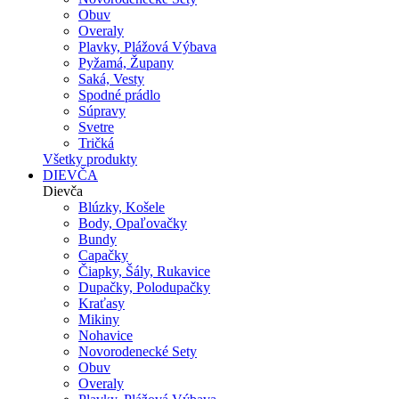
Obuv
Overaly
Plavky, Plážová Výbava
Pyžamá, Župany
Saká, Vesty
Spodné prádlo
Súpravy
Svetre
Tričká
Všetky produkty
DIEVČA
Dievča
Blúzky, Košele
Body, Opaľovačky
Bundy
Capačky
Čiapky, Šály, Rukavice
Dupačky, Polodupačky
Kraťasy
Mikiny
Nohavice
Novorodenecké Sety
Obuv
Overaly