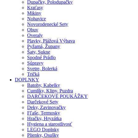
Dupačky, Polodupačky
Kraťasy
Mikiny
Nohavice
Novorodenecké Sety
Obuv
Overaly
Plavky, Plážová Výbava
Pyžamá, Župany
Šaty, Sukne
Spodné Prádlo
Súpravy
Svetre, Bolerká
Tričká
DOPLNKY
Batohy, Kabelky
Cumlíky, Klipy, Puzdra
DARČEKOVÉ POUKÁŽKY
Darčekové Sety
Deky, Zavinovačky
Fľaše, Termosky
Hračky, Hryzátka
Hygiena a starostlivosť
LEGO Doplnky
Plienky, Osušky