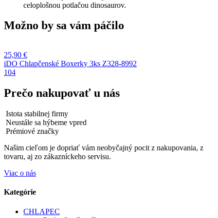
celoplošnou potlačou dinosaurov.
Možno by sa vám páčilo
25,90
€
iDO Chlapčenské Boxerky 3ks Z328-8992
104
Prečo nakupovať u nás
Istota stabilnej firmy
Neustále sa hýbeme vpred
Prémiové značky
Našim cieľom je dopriať vám neobyčajný pocit z nakupovania, z
tovaru, aj zo zákazníckeho servisu.
Viac o nás
Kategórie
CHLAPEC